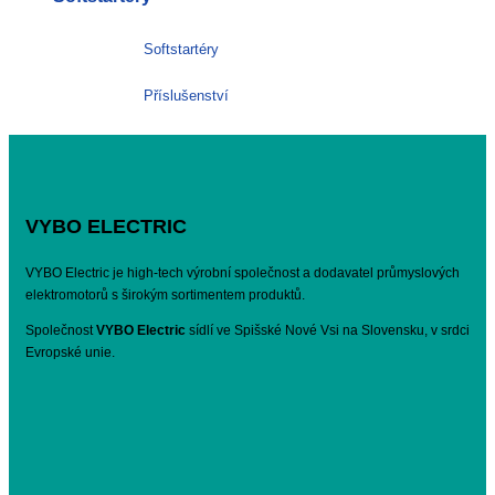
Softstartéry
Příslušenství
VYBO ELECTRIC
VYBO Electric je high-tech výrobní společnost a dodavatel průmyslových
elektromotorů s širokým sortimentem produktů.
Společnost
VYBO Electric
sídlí ve Spišské Nové Vsi na Slovensku, v srdci
Evropské unie.