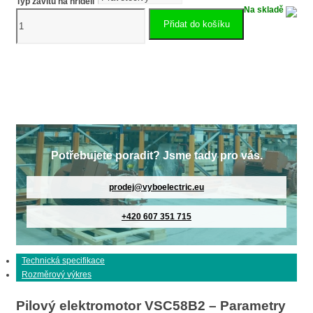
Typ závitu na hřídeli
Na skladě
Pilový
Přidat do košíku
elektromotor
hliníkový
2.2kW
VSC58B2
množství
Potřebujete poradit? Jsme tady pro vás.
prodej@vyboelectric.eu
+420 607 351 715
Technická specifikace
Rozměrový výkres
Pilový elektromotor VSC58B2 – Parametry