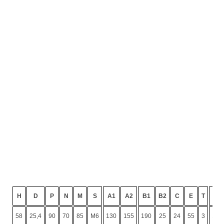
H
D
P
N
M
S
A1
A2
B1
B2
C
E
T
K
58
25,4
90
70
85
M6
130
155
190
25
24
55
3
10