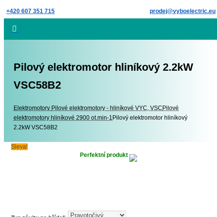
Skip
+420 607 351 715
prodej@vyboelectric.eu
to
content
Pilový elektromotor hliníkový 2.2kW
VSC58B2
Elektromotory
Elektromotory
Pilové elektromotory - hliníkové VYC, VSC
Pilové
elektromotory hliníkové 2900 ot.min-1
Pilový elektromotor hliníkový
2.2kW VSC58B2
Sleva!
Perfektní produkt