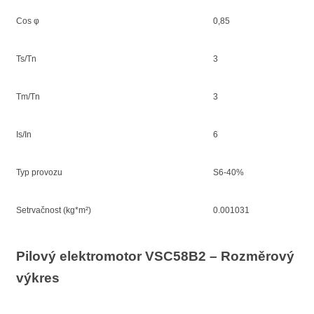
Cos φ
0,85
Ts/Tn
3
Tm/Tn
3
Is/In
6
Typ provozu
S6-40%
Setrvačnost (kg*m²)
0.001031
Pilový elektromotor VSC58B2 – Rozměrový
výkres