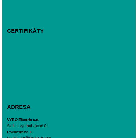
CERTIFIKÁTY
ADRESA
VYBO Electric a.s.
Sídlo a výrobní závod 01
Radlinského 18