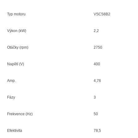
Typ motoru
VSC58B2
Výkon (kW)
2,2
Otáčky (rpm)
2750
Napětí (V)
400
Amp.
4,76
Fázy
3
Frekvence (Hz)
50
Efektivita
78,5