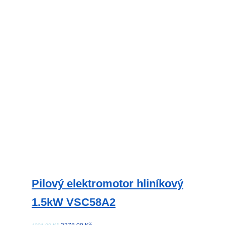
variant.
Možnosti
lze
vybrat
na
stránce
produktu
Pilový elektromotor hliníkový
1.5kW VSC58A2