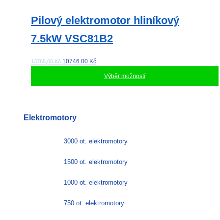
Pilový elektromotor hliníkový
7.5kW VSC81B2
10746.00
Kč
13785,00 Kč
Výběr možností
Tento
produkt
má
Elektromotory
více
variant.
Možnosti
3000 ot. elektromotory
lze
vybrat
1500 ot. elektromotory
na
stránce
1000 ot. elektromotory
produktu
750 ot. elektromotory