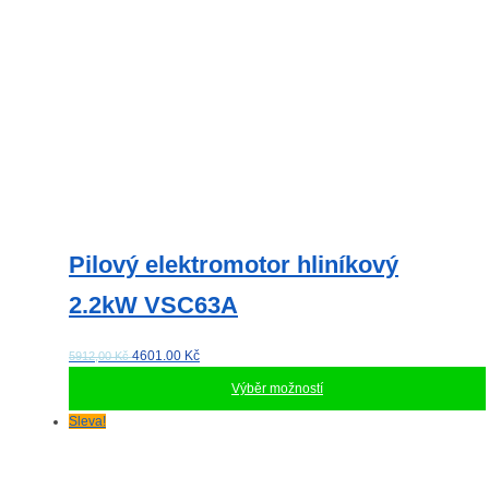
produktu
Pilový elektromotor hliníkový
2.2kW VSC63A
4601.00
Kč
5912,00 Kč
Výběr možností
Tento
Sleva!
produkt
má
více