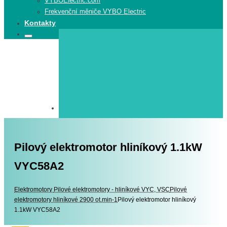
VYBOElectric.com
Frekvenční měniče VYBO Electric
Kontakty
Search
Search
for:
Pilový elektromotor hliníkový 1.1kW
VYC58A2
Elektromotory
Elektromotory
Pilové elektromotory - hliníkové VYC, VSC
Pilové
elektromotory hliníkové 2900 ot.min-1
Pilový elektromotor hliníkový
1.1kW VYC58A2