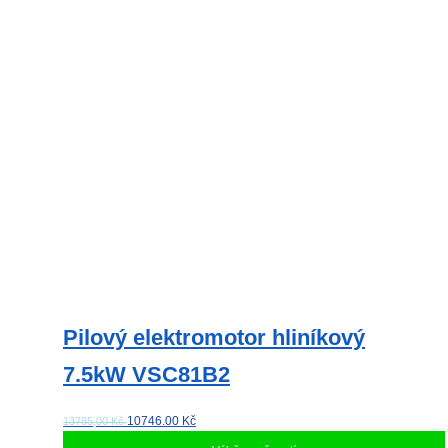
Možnosti
lze
vybrat
na
stránce
produktu
Pilový elektromotor hliníkový
7.5kW VSC81B2
10746.00
Kč
13785,00 Kč