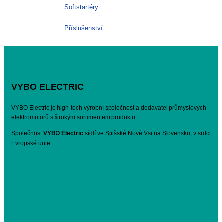
Softstartéry
Příslušenství
VYBO ELECTRIC
VYBO Electric je high-tech výrobní společnost a dodavatel průmyslových
elektromotorů s širokým sortimentem produktů.
Společnost
VYBO Electric
sídlí ve Spišské Nové Vsi na Slovensku, v srdci
Evropské unie.