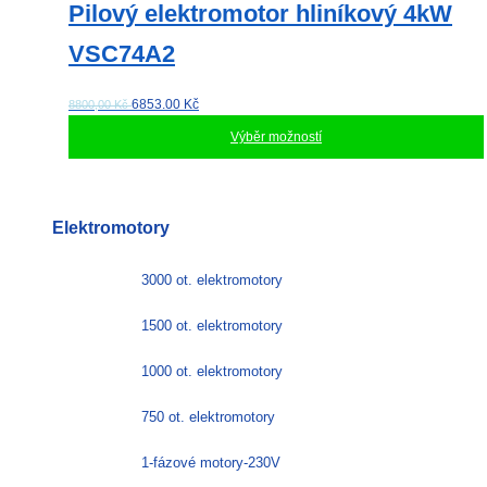
Pilový elektromotor hliníkový 4kW
VSC74A2
6853.00
Kč
8800,00 Kč
Výběr možností
Tento
produkt
má
Elektromotory
více
variant.
Možnosti
3000 ot. elektromotory
lze
vybrat
1500 ot. elektromotory
na
stránce
1000 ot. elektromotory
produktu
750 ot. elektromotory
1-fázové motory-230V