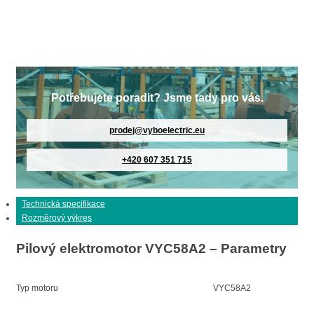
Potřebujete poradit? Jsme tady pro vás.
prodej@vyboelectric.eu
+420 607 351 715
Technická specifikace
Rozměrový výkres
Pilový elektromotor VYC58A2 – Parametry
Typ motoru
VYC58A2