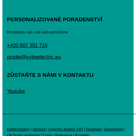
PERSONALIZOVANÉ PORADENSTVÍ
Kontaktujte nás, rádi vám pomůžeme.
+420 607 351 715
prodej@vyboelectric.eu
ZŮSTAŇTE S NÁMI V KONTAKTU
Youtube
Elektromotory
|
Obchod
|
Urgentní dodání-24H
|
Poptávka
|
Dokumenty
|
Obchodní podmínky
|
O nás
|
Reference
|
Kontakty