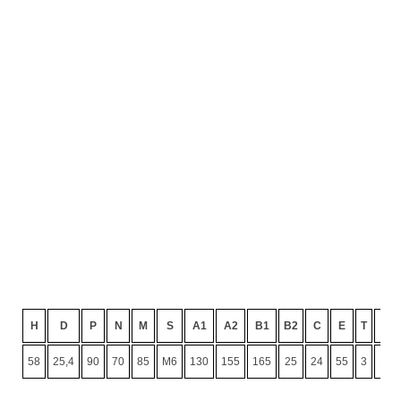
H
D
P
N
M
S
A1
A2
B1
B2
C
E
T
K
58
25,4
90
70
85
M6
130
155
165
25
24
55
3
10