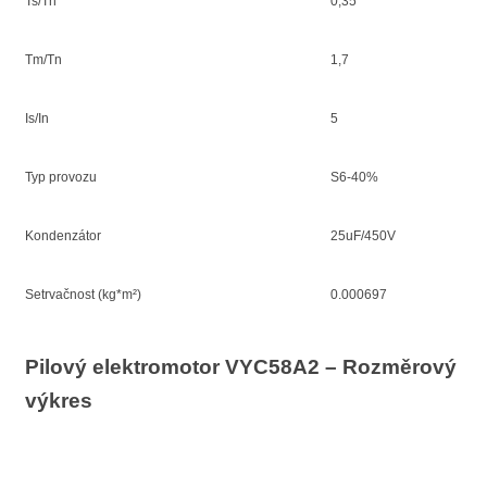
Ts/Tn
0,35
Tm/Tn
1,7
Is/In
5
Typ provozu
S6-40%
Kondenzátor
25uF/450V
Setrvačnost (kg*m²)
0.000697
Pilový elektromotor VYC58A2 – Rozměrový
výkres