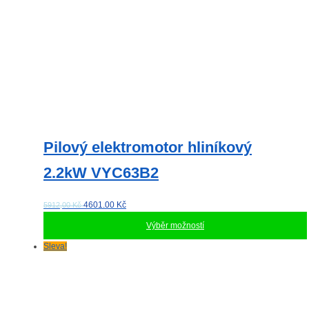
Pilový elektromotor hliníkový
2.2kW VYC63B2
4601.00
Kč
5912,00 Kč
Výběr možností
Tento
Sleva!
produkt
má
více
variant.