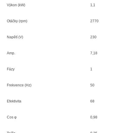
Výkon (kW)
1,1
Otáčky (rpm)
2770
Napětí (V)
230
Amp.
7,18
Fázy
1
Frekvence (Hz)
50
Efektivita
68
Cos φ
0,98