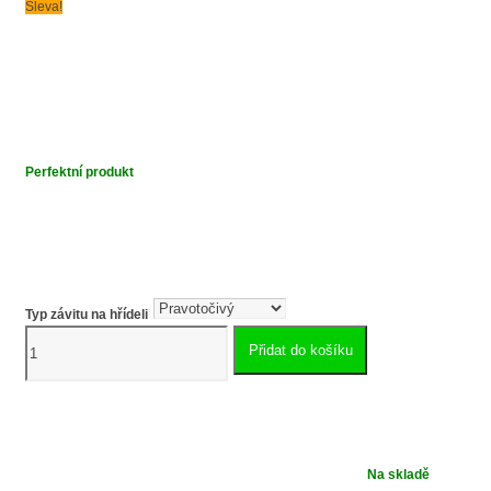
Sleva!
Perfektní produkt
Typ závitu na hřídeli
Pilový
Přidat do košíku
elektromotor
hliníkový
1.1kW
VYC58A2
množství
Na skladě