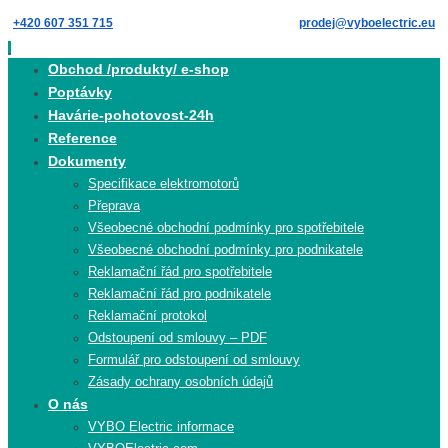
Skip
+420 607 351 715
prodej@vyboelectric.eu
to
content
Skip
Obchod /produkty/ e-shop
to
Poptávky
content
Havárie-pohotovost-24h
Reference
Dokumenty
Specifikace elektromotorů
Přeprava
Všeobecné obchodní podmínky pro spotřebitele
Všeobecné obchodní podmínky pro podnikatele
Reklamační řád pro spotřebitele
Reklamační řád pro podnikatele
Reklamační protokol
Odstoupení od smlouvy – PDF
Formulář pro odstoupení od smlouvy
Zásady ochrany osobních údajů
O nás
VYBO Electric informace