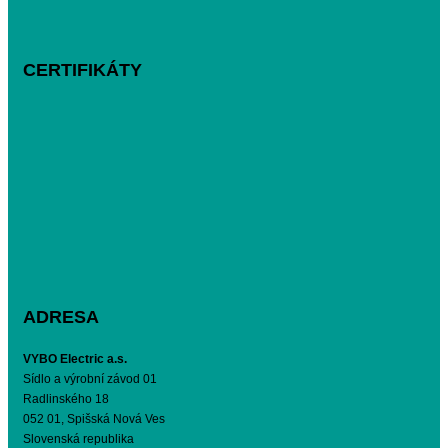
CERTIFIKÁTY
ADRESA
VYBO Electric a.s.
Sídlo a výrobní závod 01
Radlinského 18
052 01, Spišská Nová Ves
Slovenská republika