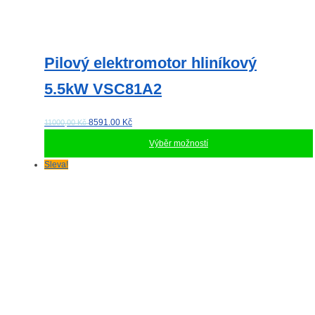
Pilový elektromotor hliníkový
5.5kW VSC81A2
8591.00
Kč
11000,00 Kč
Výběr možností
Tento
Sleva!
produkt
má
více
variant.
Možnosti
lze
vybrat
na
stránce
produktu