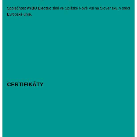
Společnost
VYBO Electric
sídlí ve Spišské Nové Vsi na Slovensku, v srdci
Evropské unie.
CERTIFIKÁTY