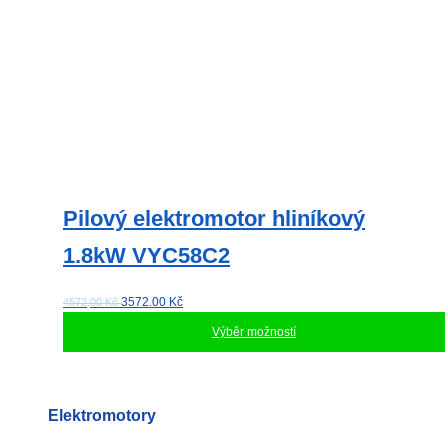
Pilový elektromotor hliníkový
1.8kW VYC58C2
3572.00
Kč
4572,00 Kč
Výběr možností
Tento
produkt
má
Elektromotory
více
variant.