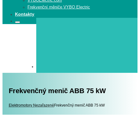
VYBOElectric.com
Frekvenční měniče VYBO Electric
Kontakty
Search
Search
for:
Frekvenčný menič ABB 75 kW
Elektromotory
Elektromotory
Nezařazené
Frekvenčný menič ABB 75 kW