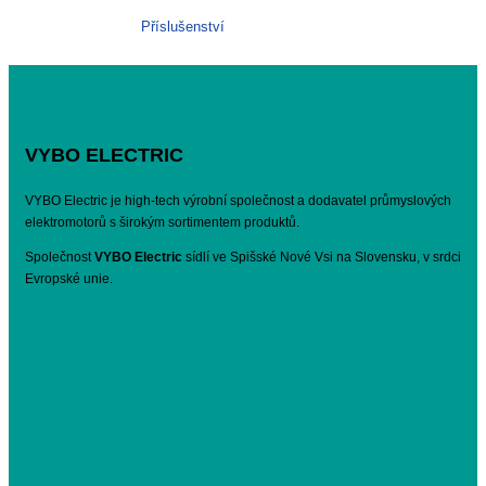
Příslušenství
VYBO ELECTRIC
VYBO Electric je high-tech výrobní společnost a dodavatel průmyslových
elektromotorů s širokým sortimentem produktů.
Společnost
VYBO Electric
sídlí ve Spišské Nové Vsi na Slovensku, v srdci
Evropské unie.