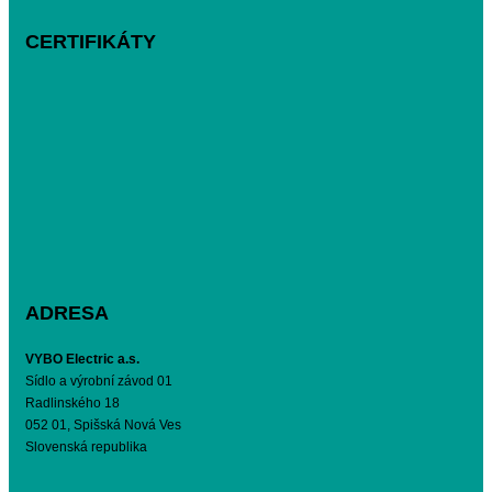
CERTIFIKÁTY
ADRESA
VYBO Electric a.s.
Sídlo a výrobní závod 01
Radlinského 18
052 01, Spišská Nová Ves
Slovenská republika