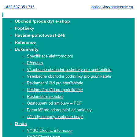
Skip
+420 607 351 715
prodej@vyboelectric.eu
to
content
Skip
Obchod /produkty/ e-shop
to
Poptávky
content
Havárie-pohotovost-24h
Reference
Dokumenty
Specifikace elektromotorů
Přeprava
Všeobecné obchodní podmínky pro spotřebitele
Všeobecné obchodní podmínky pro podnikatele
Reklamační řád pro spotřebitele
Reklamační řád pro podnikatele
Reklamační protokol
Odstoupení od smlouvy – PDF
Formulář pro odstoupení od smlouvy
Zásady ochrany osobních údajů
O nás
VYBO Electric informace