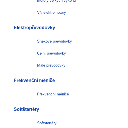
Motory velkých výkonů
VN elektromotory
Elektropřevodovky
Šnekové převodovky
Čelní převodovky
Malé převodovky
Frekvenční měniče
Frekvenční měniče
Softštartéry
Softstartéry