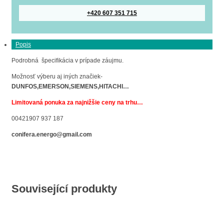
+420 607 351 715
Popis
Podrobná špecifikácia v prípade záujmu.
Možnosť výberu aj iných značiek-
DUNFOS,EMERSON,SIEMENS,HITACHI…
Limitovaná ponuka za najnižšie ceny na trhu…
00421907 937 187
conifera.energo@gmail.com
Související produkty