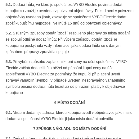
5.1.
Dodací lhůta, ve které je společnost VYBO Electric povinna dodat
kupujícímu zboží je uvedena v potvrzení objednávky. Pokud není v potvrzení
objednávky uvedeno jinak, zavazuje se společnost VYBO Electric dodat
zboží kupujícímu nejpozději ve lhůtě 15 dnů od potvrzení objednávky.
5.2.
S různými způsoby dodání zboží, resp. jeho přepravy do místa dodání
se spojují odlišné dodací lhůty. Při výběru způsobu dodání zboží je
kupujícímu poskytnuta vždy informace, jaká dodací lhůta se s daným
způsobem přepravy zpravidla spojuje.
5.3.
Při výběru způsobu zaplacení kupní ceny na účet společnosti VYBO
Electric začíná dodací lhůta běžet od připsání kupní ceny na účet
společnosti VYBO Electric za podmínky, že kupující při placení uvedl
správný variabilní symbol. V případě uvedení nesprávného variabilního
symbolu počíná dodací lhůta běžet až od přiřazení platby k objednávce
kupujícího.
6 MÍSTO DODÁNÍ
6.1.
Místem dodání je adresa, kterou kupující uvedl v objednávce jako místo
dodání a společnost VYBO Electric ji jako místo dodání potvrdila.
7 ZPŮSOB NÁKLADU DO MÍSTA DODÁNÍ
7.1.
Způsob přepravy zboží do místa dodání si může kupující vybrat v