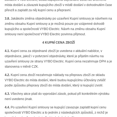
místa dodání a závazek kupujícího zboží v místě dodání v dohodnutém čase
převzít a zaplatit za něj kupní cenu a přepravní.
3.8.
Jakákoliv změna objednávky po uzavření Kupní smlouvy je návrhem na
změnu obsahu Kupní smlouvy a je možná pouze po vzájemné dohodě
kupujícího a společnosti VYBO Electric. Návrh na změnu obsahu Kupní
smlouvy není společnost VYBO Electric povinna přijmout.
4 KUPNÍ CENA ZBOŽÍ
4.1.
Kupní cena za objednané zboží je uvedena v aktuální nabídce, v
objednávce, jakož i v potvrzení objednávky, které je přijetím návrhu na
uzavření smlouvy ze strany VYBO Electric. Kupní cena nezahrnuje DPH a je
stanovena v měně CZK.
4.2.
Kupní cena zboží nezahrnuje náklady na přepravu zboží ze skladu
VYBO Electric do místa dodání, které budou kupujícímu účtovány zvlášť
podle způsobu přepravy zboží do místa dodání, který si kupující zvolil.
4.3.
Všechny akce platí do vyprodání zásob, pokud při konkrétním výrobku
není uvedeno jinak.
4.4.
Po uzavření Kupní smlouvy se kupující zavazuje zaplatit kupní cenu
společnosti VYBO Electric a to jedním z následujících způsobů, z nichž je