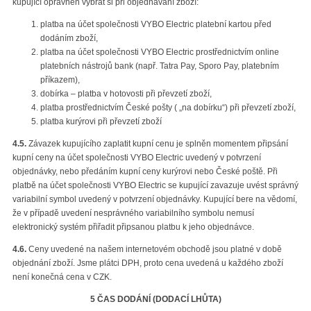
kupující oprávněn vybrat si při objednávání zboží:
platba na účet společnosti VYBO Electric platební kartou před
dodáním zboží,
platba na účet společnosti VYBO Electric prostřednictvím online
platebních nástrojů bank (např. Tatra Pay, Sporo Pay, platebním
příkazem),
dobírka – platba v hotovosti při převzetí zboží,
platba prostřednictvím České pošty ( „na dobírku“) při převzetí zboží,
platba kurýrovi při převzetí zboží
4.5.
Závazek kupujícího zaplatit kupní cenu je splněn momentem připsání
kupní ceny na účet společnosti VYBO Electric uvedený v potvrzení
objednávky, nebo předáním kupní ceny kurýrovi nebo České poště. Při
platbě na účet společnosti VYBO Electric se kupující zavazuje uvést správný
variabilní symbol uvedený v potvrzení objednávky. Kupující bere na vědomí,
že v případě uvedení nesprávného variabilního symbolu nemusí
elektronický systém přiřadit připsanou platbu k jeho objednávce.
4.6.
Ceny uvedené na našem internetovém obchodě jsou platné v době
objednání zboží. Jsme plátci DPH, proto cena uvedená u každého zboží
není konečná cena v CZK.
5 ČAS DODÁNÍ (DODACÍ LHŮTA)