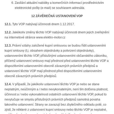
Zasílání aktuální nabídky a komerčních informací prostřednictvím
elektronické pošty (e-mail) se souhlasem adresáta.
12 ZÁVĚREČNÁ USTANOVENÍ VOP
12.1.
Tyto VOP nabývají účinnosti dnem 1.12.2017.
12.2.
Jakékoliv změny těchto VOP nabývají účinnosti dnem jejich zveřejnění
na internetové stránce www.elektro-motor.cz
12.3.
Právní vztahy založené kupní smlouvou se budou řídit ustanoveními
kupní smlouvy (t.j. obsahem objednávky a potvrzení objednávky),
ustanoveními těchto VOP, příslušnými ustanoveními občanského zákoníku,
přičemž ustanovení smlouvy mají přednost před ustanoveními těchto VOP a
dispozitivními ustanoveními obecně závazných právních předpisů a
ustanovení těchto VOP mají přednost před dispozitivními ustanoveními
obecně závazných právních předpisů.
12.4.
V případě, že jakékoliv ustanovení těchto VOP je nebo se stane
neplatným, neúčinným a / nebo nevykonatelným, není tím dotčena platnost,
účinnost a / nebo vykonatelnost ostatních ustanovení těchto VOP, pokud to
nevylučuje ve smyslu příslušných právních předpisů samotná povaha
takového ustanovení. Strany se zavazují bez zbytečného odkladu poté, co
zjistí, že některé z ustanovení kupní smlouvy nebo těchto VOP je neplatné,