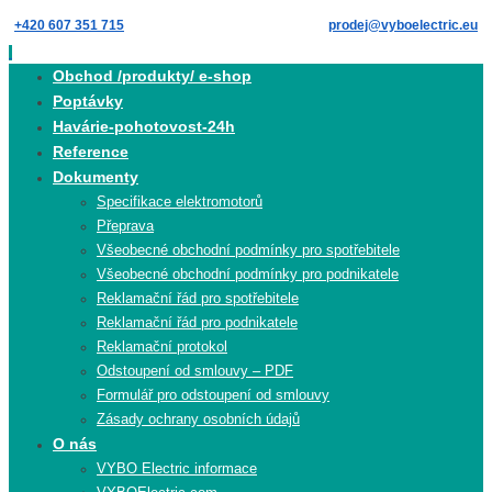
Skip
+420 607 351 715
prodej@vyboelectric.eu
to
content
Skip
Obchod /produkty/ e-shop
to
Poptávky
content
Havárie-pohotovost-24h
Reference
Dokumenty
Specifikace elektromotorů
Přeprava
Všeobecné obchodní podmínky pro spotřebitele
Všeobecné obchodní podmínky pro podnikatele
Reklamační řád pro spotřebitele
Reklamační řád pro podnikatele
Reklamační protokol
Odstoupení od smlouvy – PDF
Formulář pro odstoupení od smlouvy
Zásady ochrany osobních údajů
O nás
VYBO Electric informace