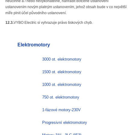
neúčinné a / nebo nevykonatelné, nahradit dotčené ustanovení
ustanovením novým platným ustanovením, jehož obsah bude v co největší
míře plnit účel původního ustanovení.
12.3.
VYBO Electric si vyhrazuje právo tiskových chyb.
Elektromotory
3000 ot. elektromotory
1500 ot. elektromotory
1000 ot. elektromotory
750 ot. elektromotory
1-fázové motory-230V
Progresivní elektromotory