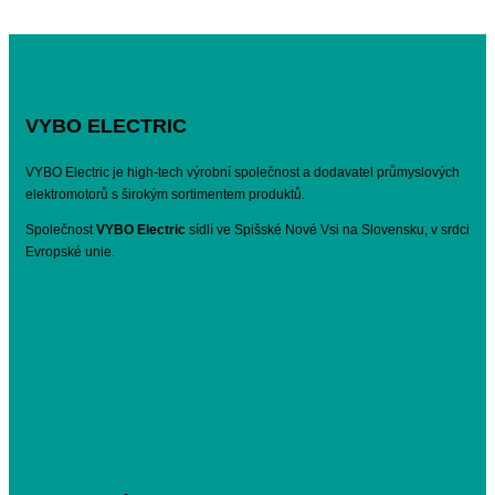
VYBO ELECTRIC
VYBO Electric je high-tech výrobní společnost a dodavatel průmyslových
elektromotorů s širokým sortimentem produktů.
Společnost
VYBO Electric
sídlí ve Spišské Nové Vsi na Slovensku, v srdci
Evropské unie.