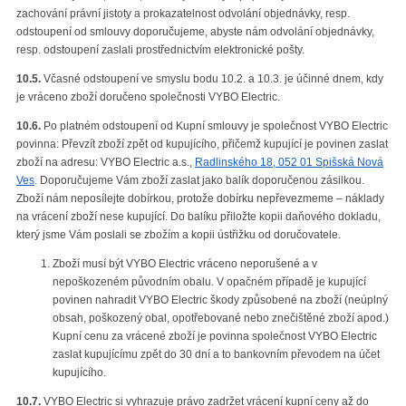
zachování právní jistoty a prokazatelnost odvolání objednávky, resp.
odstoupení od smlouvy doporučujeme, abyste nám odvolání objednávky,
resp. odstoupení zaslali prostřednictvím elektronické pošty.
10.5.
Včasné odstoupení ve smyslu bodu 10.2. a 10.3. je účinné dnem, kdy
je vráceno zboží doručeno společnosti VYBO Electric.
10.6.
Po platném odstoupení od Kupní smlouvy je společnost VYBO Electric
povinna: Převzít zboží zpět od kupujícího, přičemž kupující je povinen zaslat
zboží na adresu: VYBO Electric a.s.,
Radlinského 18, 052 01 Spišská Nová
Ves
. Doporučujeme Vám zboží zaslat jako balík doporučenou zásilkou.
Zboží nám neposílejte dobírkou, protože dobírku nepřevezmeme – náklady
na vrácení zboží nese kupující. Do balíku přiložte kopii daňového dokladu,
který jsme Vám poslali se zbožím a kopii ústřižku od doručovatele.
Zboží musí být VYBO Electric vráceno neporušené a v
nepoškozeném původním obalu. V opačném případě je kupující
povinen nahradit VYBO Electric škody způsobené na zboží (neúplný
obsah, poškozený obal, opotřebované nebo znečištěné zboží apod.)
Kupní cenu za vrácené zboží je povinna společnost VYBO Electric
zaslat kupujícímu zpět do 30 dní a to bankovním převodem na účet
kupujícího.
10.7.
VYBO Electric si vyhrazuje právo zadržet vrácení kupní ceny až do