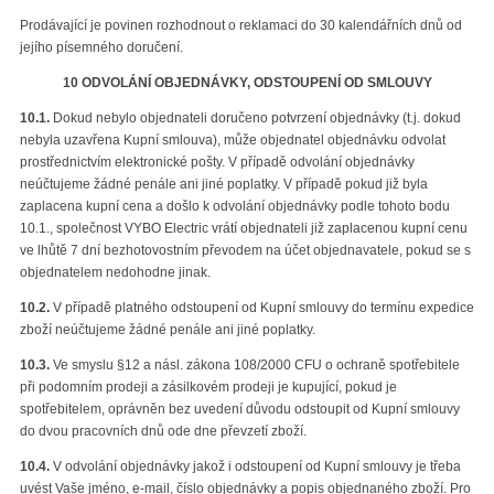
Prodávající je povinen rozhodnout o reklamaci do 30 kalendářních dnů od
jejího písemného doručení.
10 ODVOLÁNÍ OBJEDNÁVKY, ODSTOUPENÍ OD SMLOUVY
10.1.
Dokud nebylo objednateli doručeno potvrzení objednávky (t.j. dokud
nebyla uzavřena Kupní smlouva), může objednatel objednávku odvolat
prostřednictvím elektronické pošty. V případě odvolání objednávky
neúčtujeme žádné penále ani jiné poplatky. V případě pokud již byla
zaplacena kupní cena a došlo k odvolání objednávky podle tohoto bodu
10.1., společnost VYBO Electric vrátí objednateli již zaplacenou kupní cenu
ve lhůtě 7 dní bezhotovostním převodem na účet objednavatele, pokud se s
objednatelem nedohodne jinak.
10.2.
V případě platného odstoupení od Kupní smlouvy do termínu expedice
zboží neúčtujeme žádné penále ani jiné poplatky.
10.3.
Ve smyslu §12 a násl. zákona 108/2000 CFU o ochraně spotřebitele
při podomním prodeji a zásilkovém prodeji je kupující, pokud je
spotřebitelem, oprávněn bez uvedení důvodu odstoupit od Kupní smlouvy
do dvou pracovních dnů ode dne převzetí zboží.
10.4.
V odvolání objednávky jakož i odstoupení od Kupní smlouvy je třeba
uvést Vaše jméno, e-mail, číslo objednávky a popis objednaného zboží. Pro