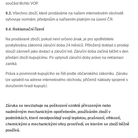
součást těchto VOP.
9.3.
Všechno zboží, které prodáváme na našem internetovém obchodě
vyhovuje normám, předpisům a nařízením platným na území ČR.
9.4. Reklamační řízení
Na prodávané zboží, pokud není určeno jinak, je pro spotřebitele
poskytována zákonná záruční doba 24 měsíců. Přiložený doklad o prodeji
slouží zároveň jako dodací a záruční list. Záruční doba začíná běžet v den
předání zboží kupujícímu. Po uplynutí záruční doby právo na reklamaci
zaniká.
Práva a povinnosti kupujícího se řídí podle občanského zákoníku. Záruku
lze uplatnit na adrese internetového obchodu, přičemž náklady spojené s
doručením hradí kupující.
Záruka se nevztahuje na poškození vzniklé přirozeným nebo
nadměrným mechanickým opotřebením, používáním zboží v
podmínkách, které neodpovídají svojí teplotou, prašností, vlhkostí,
chemickými a mechanickými vlivy prostředí, ve kterém se zboží běžně
používá.