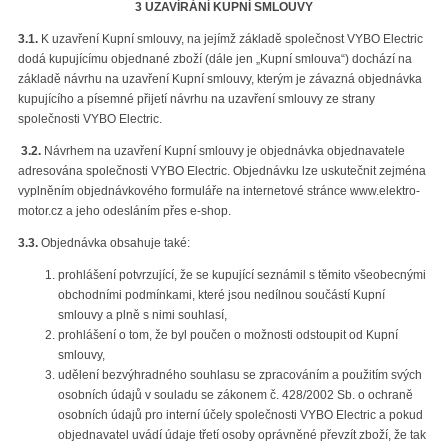
3 UZAVÍRÁNÍ KUPNÍ SMLOUVY
3.1.
K uzavření Kupní smlouvy, na jejímž základě společnost VYBO Electric
dodá kupujícímu objednané zboží (dále jen „Kupní smlouva“) dochází na
základě návrhu na uzavření Kupní smlouvy, kterým je závazná objednávka
kupujícího a písemné přijetí návrhu na uzavření smlouvy ze strany
společnosti VYBO Electric.
3.2.
Návrhem na uzavření Kupní smlouvy je objednávka objednavatele
adresována společnosti VYBO Electric. Objednávku lze uskutečnit zejména
vyplněním objednávkového formuláře na internetové stránce www.elektro-
motor.cz a jeho odesláním přes e-shop.
3.3.
Objednávka obsahuje také:
prohlášení potvrzující, že se kupující seznámil s těmito všeobecnými
obchodními podmínkami, které jsou nedílnou součástí Kupní
smlouvy a plně s nimi souhlasí,
prohlášení o tom, že byl poučen o možnosti odstoupit od Kupní
smlouvy,
udělení bezvýhradného souhlasu se zpracováním a použitím svých
osobních údajů v souladu se zákonem č. 428/2002 Sb. o ochraně
osobních údajů pro interní účely společnosti VYBO Electric a pokud
objednavatel uvádí údaje třetí osoby oprávněné převzít zboží, že tak