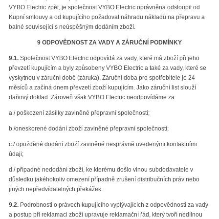
VYBO Electric zpět, je společnost VYBO Electric oprávněna odstoupit od
Kupní smlouvy a od kupujícího požadovat náhradu nákladů na přepravu a
balné související s neúspěšným dodáním zboží.
9 ODPOVĚDNOST ZA VADY A ZÁRUČNÍ PODMÍNKY
9.1.
Společnost VYBO Electric odpovídá za vady, které má zboží při jeho
převzetí kupujícím a byly způsobeny VYBO Electric a také za vady, které se
vyskytnou v záruční době (záruka). Záruční doba pro spotřebitele je 24
měsíců a začíná dnem převzetí zboží kupujícím. Jako záruční list slouží
daňový doklad. Zároveň však VYBO Electric neodpovídáme za:
a./ poškození zásilky zaviněné přepravní společností;
b./oneskorené dodání zboží zaviněné přepravní společností;
c./ opožděné dodání zboží zaviněné nesprávně uvedenými kontaktními
údaji;
d./ případné nedodání zboží, ke kterému došlo vinou subdodavatele v
důsledku jakéhokoliv omezení případně zrušení distribučních práv nebo
jiných nepředvídatelných překážek.
9.2.
Podrobnosti o právech kupujícího vyplývajících z odpovědnosti za vady
a postup při reklamaci zboží upravuje reklamační řád, který tvoří nedílnou