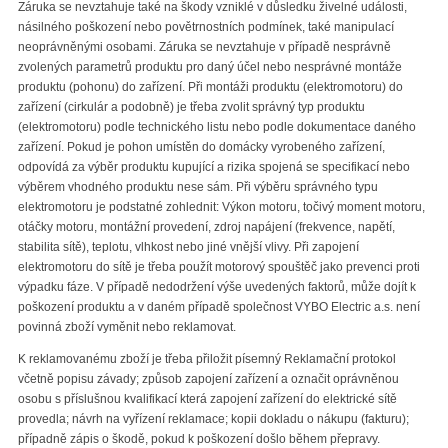
Záruka se nevztahuje také na škody vzniklé v důsledku živelné události,
násilného poškození nebo povětrnostních podmínek, také manipulací
neoprávněnými osobami. Záruka se nevztahuje v případě nesprávně
zvolených parametrů produktu pro daný účel nebo nesprávné montáže
produktu (pohonu) do zařízení. Při montáži produktu (elektromotoru) do
zařízení (cirkulár a podobně) je třeba zvolit správný typ produktu
(elektromotoru) podle technického listu nebo podle dokumentace daného
zařízení. Pokud je pohon umístěn do domácky vyrobeného zařízení,
odpovídá za výběr produktu kupující a rizika spojená se specifikací nebo
výběrem vhodného produktu nese sám. Při výběru správného typu
elektromotoru je podstatné zohlednit: Výkon motoru, točivý moment motoru,
otáčky motoru, montážní provedení, zdroj napájení (frekvence, napětí,
stabilita sítě), teplotu, vlhkost nebo jiné vnější vlivy. Při zapojení
elektromotoru do sítě je třeba použít motorový spouštěč jako prevenci proti
výpadku fáze. V případě nedodržení výše uvedených faktorů, může dojít k
poškození produktu a v daném případě společnost VYBO Electric a.s. není
povinná zboží vyměnit nebo reklamovat.
K reklamovanému zboží je třeba přiložit písemný Reklamační protokol
včetně popisu závady; způsob zapojení zařízení a označit oprávněnou
osobu s příslušnou kvalifikací která zapojení zařízení do elektrické sítě
provedla; návrh na vyřízení reklamace; kopii dokladu o nákupu (fakturu);
případně zápis o škodě, pokud k poškození došlo během přepravy.