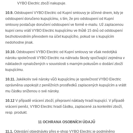
VYBO Electric zboží nakupuje.
10.9.
Odstoupení VYBO Electric od Kupní smlouvy je účinné dnem, kdy je
odstoupení doručeno kupujícímu, s tím, že pro odstoupení od Kupní
smlouvy postačuje doručení odstoupení ve formě e-mailu. Už zaplacenou
kupní cenu vrátí VYBO Electric kupujícímu ve lhůtě 15 dnů od odstoupení
bezhotovostním převodem na účet kupujícího, pokud se s kupujícím
nedohodne jinak.
10.10.
Odstoupení VYBO Electric od Kupní smlouvy se však nedotýká
nároku společnosti VYBO Electric na náhradu škody spočívající zejména v
nákladech vynaložených v souvislosti s marným pokusům o dodání zboží
kupujícímu.
10.11.
Jakékoliv své nároky vůči kupujícímu je společnost VYBO Electric
oprávněna uspokojit z peněžních prostředků zaplacených kupujícím a vrátit
mu částku sníženou o své nároky.
10.12
V případě vrácení zboží, přepravní náklady hradí kupující. V případě
vrácení peněz, VYBO Electric hradí částku, zaplacené za konkrétní zboží,
resp. produkt.
11 OCHRANA OSOBNÍCH ÚDAJŮ
11.1.
Odeslání objednávky přes e-shop VYBO Electric je podmíněno