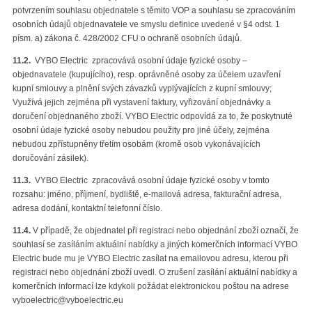
potvrzením souhlasu objednatele s těmito VOP a souhlasu se zpracováním
osobních údajů objednavatele ve smyslu definice uvedené v §4 odst. 1
písm. a) zákona č. 428/2002 CFU o ochraně osobních údajů.
11.2.
VYBO Electric zpracovává osobní údaje fyzické osoby –
objednavatele (kupujícího), resp. oprávněné osoby za účelem uzavření
kupní smlouvy a plnění svých závazků vyplývajících z kupní smlouvy;
Využívá jejich zejména při vystavení faktury, vyřizování objednávky a
doručení objednaného zboží. VYBO Electric odpovídá za to, že poskytnuté
osobní údaje fyzické osoby nebudou použity pro jiné účely, zejména
nebudou zpřístupněny třetím osobám (kromě osob vykonávajících
doručování zásilek).
11.3.
VYBO Electric zpracovává osobní údaje fyzické osoby v tomto
rozsahu: jméno, příjmení, bydliště, e-mailová adresa, fakturační adresa,
adresa dodání, kontaktní telefonní číslo.
11.4.
V případě, že objednatel při registraci nebo objednání zboží označí, že
souhlasí se zasíláním aktuální nabídky a jiných komerčních informací VYBO
Electric bude mu je VYBO Electric zasílat na emailovou adresu, kterou při
registraci nebo objednání zboží uvedl. O zrušení zasílání aktuální nabídky a
komerčních informací lze kdykoli požádat elektronickou poštou na adrese
vyboelectric@vyboelectric.eu