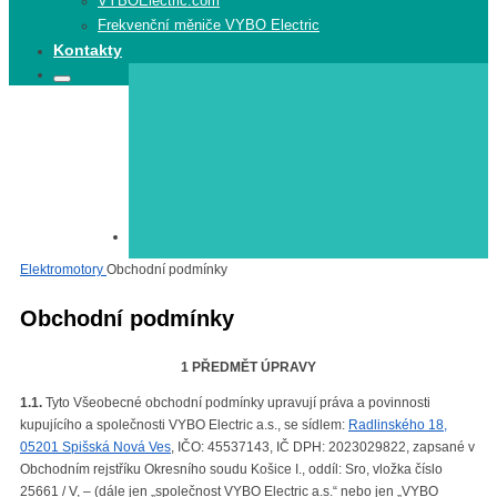
VYBOElectric.com
Frekvenční měniče VYBO Electric
Kontakty
Search
Search
for:
Elektromotory
Elektromotory
Obchodní podmínky
Obchodní podmínky
1 PŘEDMĚT ÚPRAVY
1.1.
Tyto Všeobecné obchodní podmínky upravují práva a povinnosti
kupujícího a společnosti VYBO Electric a.s., se sídlem:
Radlinského 18,
05201 Spišská Nová Ves
, IČO: 45537143, IČ DPH: 2023029822, zapsané v
Obchodním rejstříku Okresního soudu Košice I., oddíl: Sro, vložka číslo
25661 / V, – (dále jen „společnost VYBO Electric a.s.“ nebo jen „VYBO