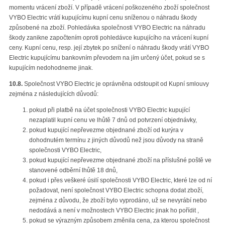
momentu vrácení zboží. V případě vrácení poškozeného zboží společnost
VYBO Electric vrátí kupujícímu kupní cenu sníženou o náhradu škody
způsobené na zboží. Pohledávka společnosti VYBO Electric na náhradu
škody zanikne započtením oproti pohledávce kupujícího na vrácení kupní
ceny. Kupní cenu, resp. její zbytek po snížení o náhradu škody vrátí VYBO
Electric kupujícímu bankovním převodem na jím určený účet, pokud se s
kupujícím nedohodneme jinak.
10.8.
Společnost VYBO Electric je oprávněna odstoupit od Kupní smlouvy
zejména z následujících důvodů:
pokud při platbě na účet společnosti VYBO Electric kupující
nezaplatil kupní cenu ve lhůtě 7 dnů od potvrzení objednávky,
pokud kupující nepřevezme objednané zboží od kurýra v
dohodnutém termínu z jiných důvodů než jsou důvody na straně
společnosti VYBO Electric,
pokud kupující nepřevezme objednané zboží na příslušné poště ve
stanovené odběrní lhůtě 18 dnů,
pokud i přes veškeré úsilí společnosti VYBO Electric, které lze od ní
požadovat, není společnost VYBO Electric schopna dodat zboží,
zejména z důvodu, že zboží bylo vyprodáno, už se nevyrábí nebo
nedodává a není v možnostech VYBO Electric jinak ho pořídit ,
pokud se výrazným způsobem změnila cena, za kterou společnost