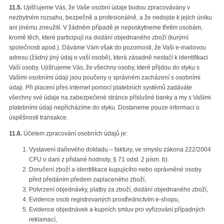
11.5.
Ujišťujeme Vás, že Vaše osobní údaje budou zpracovávány v
nezbytném rozsahu, bezpečně a profesionálně, a že nedojde k jejich úniku
ani jinému zneužití. V žádném případě je neposkytneme třetím osobám,
kromě těch, které participují na dodání objednaného zboží (kurýrní
společnosti apod.). Dáváme Vám však do pozornosti, že Vaši e-mailovou
adresu (žádný jiný údaj o vaší osobě), která zásadně nestačí k identifikaci
Vaší osoby. Ujišťujeme Vás, že všechny osoby, které přijdou do styku s
Vašimi osobními údaji jsou poučeny o správném zacházení s osobními
údaji. Při placení přes internet pomocí platebních systémů zadáváte
všechny své údaje na zabezpečené stránce příslušné banky a my s Vašimi
platebními údaji nepřicházíme do styku. Dostaneme pouze informaci o
úspěšnosti transakce.
11.6.
Účelem zpracování osobních údajů je:
Vystavení daňového dokladu – faktury, ve smyslu zákona 222/2004
CFU o dani z přidané hodnoty, § 71 odst. 2 písm. b).
Doručení zboží a identifikace kupujícího nebo oprávněné osoby
před předáním předem zaplaceného zboží,
Potvrzení objednávky, platby za zboží, dodání objednaného zboží,
Evidence osob registrovaných prostřednictvím e-shopu,
Evidence objednávek a kupních smluv pro vyřizování případných
reklamací,