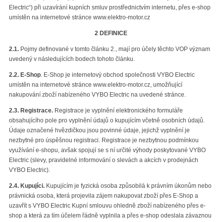
Electric“) při uzavírání kupních smluv prostřednictvím internetu, přes e-shop
umístěn na internetové stránce www.elektro-motor.cz
2 DEFINICE
2.1.
Pojmy definované v tomto článku 2., mají pro účely těchto VOP význam
uvedený v následujících bodech tohoto článku.
2.2.
E-Shop
. E-Shop je internetový obchod společnosti VYBO Electric
umístěn na internetové stránce www.elektro-motor.cz, umožňující
nakupování zboží nabízeného VYBO Electric na uvedené stránce.
2.3.
Registrace.
Registrace je vyplnění elektronického formuláře
obsahujícího pole pro vyplnění údajů o kupujícím včetně osobních údajů.
Údaje označené hvězdičkou jsou povinné údaje, jejichž vyplnění je
nezbytné pro úspěšnou registraci. Registrace je nezbytnou podmínkou
využívání e-shopu, avšak spojují se s ní určité výhody poskytované VYBO
Electric (slevy, pravidelné informování o slevách a akcích v prodejnách
VYBO Electric).
2.4.
Kupujíci.
Kupujícím je fyzická osoba způsobilá k právním úkonům nebo
právnická osoba, která projevila zájem nakupovat zboží přes E-Shop a
uzavřít s VYBO Electric Kupní smlouvu ohledně zboží nabízeného přes e-
shop a která za tím účelem řádně vyplnila a přes e-shop odeslala závaznou