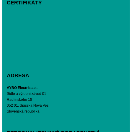
CERTIFIKÁTY
ADRESA
VYBO Electric a.s.
Sídlo a výrobní závod 01
Radlinského 18
052 01, Spišská Nová Ves
Slovenská republika