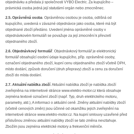
objednávku a předala ji společnosti VYBO Electric. Za kupujícího –
právnická osoba jedná její statutární orgán nebo zmocněnec.
2.5.
Oprávněná osoba
. Oprávněnou osobou je osoba, odlišná od
kupujícího, uvedená v závazné objednávce jako osoba, které má být
objednané zboží předáno. Uvedení jména oprávněné osoby v
objednávkovém formuláři se považuje za její zmocnění k převzetí
objednaného zboží.
2.6.
Objednávkový formulář
. Objednávkový formulář je elektronický
formulář obsahující osobní údaje kupujícího, příp. oprávněné osoby,
označení objednaného zboží, kupní cenu objednaného zboží včetně DPH,
místo dodání, způsob doručení (druh přepravy) zboží a cenu za doručení
zboží do místa dodání.
2.7.
Aktuální nabídka zboží
. Aktuální nabídka zboží je nabídka zboží
zveřejněna na internetové stránce www.elektro-motor.cz která obsahuje
zejména textové označení zboží (např. Typ, druh elektrického motoru,
parametry, atd.), A informaci o aktuální ceně. Změny aktuální nabídky zboží
(včetně cenových změn) jsou účinné od okamžiku jejich zveřejnění na
internetové stránce www.elektro-motor.cz. Na kupní smlouvy uzavřené před
příslušnou změnou aktuální nabídky zboží se tato změna nevztahuje.
Zbožím jsou zejména elektrické motory a frekvenční měniče.