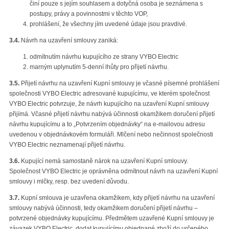
činí pouze s jejím souhlasem a dotyčná osoba je seznámena s
postupy, právy a povinnostmi v těchto VOP,
prohlášení, že všechny jím uvedené údaje jsou pravdivé.
3.4.
Návrh na uzavření smlouvy zaniká:
odmítnutím návrhu kupujícího ze strany VYBO Electric
marným uplynutím 5-denní lhůty pro přijetí návrhu.
3.5.
Přijetí návrhu na uzavření Kupní smlouvy je včasné písemné prohlášení
společnosti VYBO Electric adresované kupujícímu, ve kterém společnost
VYBO Electric potvrzuje, že návrh kupujícího na uzavření Kupní smlouvy
přijímá. Včasné přijetí návrhu nabývá účinnosti okamžikem doručení přijetí
návrhu kupujícímu a to „Potvrzením objednávky“ na e-mailovou adresu
uvedenou v objednávkovém formuláři. Mlčení nebo nečinnost společnosti
VYBO Electric neznamenají přijetí návrhu.
3.6.
Kupující nemá samostaně nárok na uzavření Kupní smlouvy.
Společnost VYBO Electric je oprávněna odmítnout návrh na uzavření Kupní
smlouvy i mlčky, resp. bez uvedení důvodu.
3.7.
Kupní smlouva je uzavřena okamžikem, kdy přijetí návrhu na uzavření
smlouvy nabývá účinnosti, tedy okamžikem doručení přijetí návrhu –
potvrzené objednávky kupujícímu. Předmětem uzavřené Kupní smlouvy je
závazek VYBO Electric, dodat kupujícímu objednané zboží do určeného