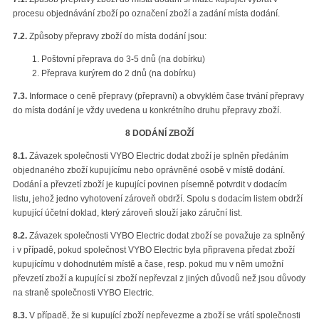
procesu objednávání zboží po označení zboží a zadání místa dodání.
7.2.
Způsoby přepravy zboží do místa dodání jsou:
Poštovní přeprava do 3-5 dnů (na dobírku)
Přeprava kurýrem do 2 dnů (na dobírku)
7.3.
Informace o ceně přepravy (přepravní) a obvyklém čase trvání přepravy
do místa dodání je vždy uvedena u konkrétního druhu přepravy zboží.
8 DODÁNÍ ZBOŽÍ
8.1.
Závazek společnosti VYBO Electric dodat zboží je splněn předáním
objednaného zboží kupujícímu nebo oprávněné osobě v místě dodání.
Dodání a převzetí zboží je kupující povinen písemně potvrdit v dodacím
listu, jehož jedno vyhotovení zároveň obdrží. Spolu s dodacím listem obdrží
kupující účetní doklad, který zároveň slouží jako záruční list.
8.2.
Závazek společnosti VYBO Electric dodat zboží se považuje za splněný
i v případě, pokud společnost VYBO Electric byla připravena předat zboží
kupujícímu v dohodnutém místě a čase, resp. pokud mu v něm umožní
převzetí zboží a kupující si zboží nepřevzal z jiných důvodů než jsou důvody
na straně společnosti VYBO Electric.
8.3.
V případě, že si kupující zboží nepřevezme a zboží se vrátí společnosti