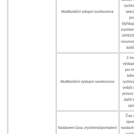
rychlo
Multifunkční vstupní svorkovnice
sekcí
pr
čtyřstu
zrychle
UP/DOW
nouzové
dalš
2 mu
výstup
pro i
běh
Multifunkční výstupní svorkovnice
rychlos
vnější 
provoz
další 
upo
Čas z
zpom
Nastavení času zrychlení/zpomalení
nastavit
v ro