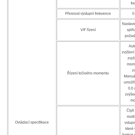
fr
Přesnost výstupní frekvence
0
Nastave
V/F řízení
splňu
požad
Aut
zvýšení
zvyš
mome
za
Řízení točivého momentu
Manuál
umožňu
0,0
zvýše
mo
Čtyři
mult
Ovládací specifikace
vstupn
které
funkce 