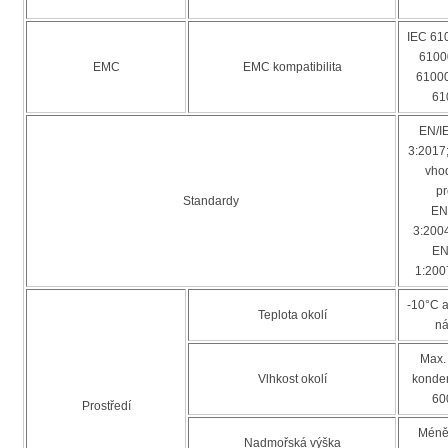
IEC 61
6100
EMC
EMC kompatibilita
61000
61
EN/I
3:2017;
vho
pr
Standardy
EN
3:200
EN
1:200
-10°C 
Teplota okolí
ná
Max.
Vlhkost okolí
konden
60
Prostředí
Méně
Nadmořská výška