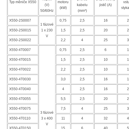
Typ měniče X550
motoru
vst
(V)
kabelu
jistič (A)
(kW)
styka
50/60Hz
(mm²)
X550-2S0007
0,75
2,5
16
2
1 fázové
X550-2S0015
1 x 230
1,5
2,5
20
2
V
X550-2S0022
2,2
4
25
3
X550-4T0007
0,75
2,5
6
1
X550-4T0015
1,5
2,5
10
1
X550-4T0022
2,2
2,5
10
1
X550-4T0030
3,0
2,5
16
1
X550-4T0040
4
2,5
16
2
X550-4T0055
5,5
2,5
20
2
X550-4T0075
7,5
4
25
3
3 fázové
X550-4T0110
3 x 400
11
4
32
4
V
X550-4T0150
15
6
40
5