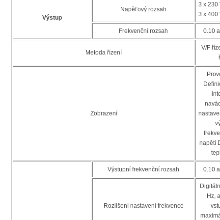
3 x 230
Napěťový rozsah
3 x 400
Výstup
Frekvenční rozsah
0.10 
V/F říz
Metoda řízení
Provo
Defini
int
navád
Zobrazení
nastave
v
frekv
napětí 
tep
Výstupní frekvenční rozsah
0.10 
Digitáln
Hz, 
Rozlišení nastavení frekvence
vst
maximá