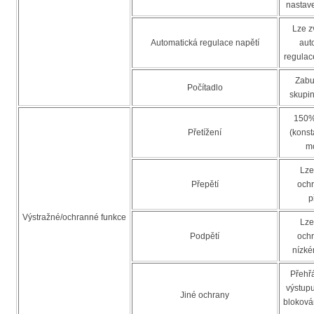
nastave
Lze zv
Automatická regulace napětí
aut
regulac
Zabu
Počítadlo
skupin
150% 
Přetížení
(konst
m
Lze
Přepětí
ochr
p
Výstražné/ochranné funkce
Lze
Podpětí
ochr
nízké
Přehřá
výstup
Jiné ochrany
bloková