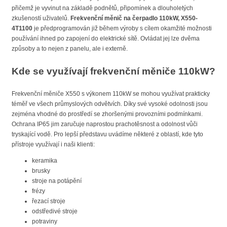
přičemž je vyvinut na základě podnětů, připomínek a dlouholetých
zkušeností uživatelů.
Frekvenční měnič na čerpadlo 110kW, X550-
4T1100
je předprogramován již během výroby s cílem okamžité možnosti
používání ihned po zapojení do elektrické sítě. Ovládat jej lze dvěma
způsoby a to nejen z panelu, ale i externě.
Kde se využívají frekvenční měniče 110kW?
Frekvenční měniče X550 s výkonem 110kW se mohou využívat prakticky
téměř ve všech průmyslových odvětvích. Díky své vysoké odolnosti jsou
zejména vhodné do prostředí se zhoršenými provozními podmínkami.
Ochrana IP65 jim zaručuje naprostou prachotěsnost a odolnost vůči
tryskající vodě. Pro lepší představu uvádíme některé z oblastí, kde tyto
přístroje využívají i naši klienti:
keramika
brusky
stroje na potápění
frézy
řezací stroje
odstředivé stroje
potraviny