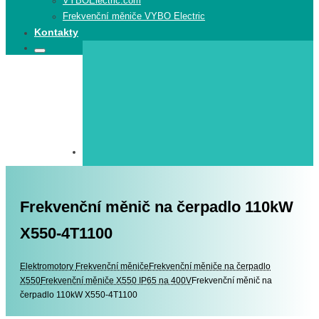
VYBOElectric.com
Frekvenční měniče VYBO Electric
Kontakty
Search
Search
for:
Frekvenční měnič na čerpadlo 110kW
X550-4T1100
Elektromotory
Elektromotory
Frekvenční měniče
Frekvenční měniče na čerpadlo
X550
Frekvenční měniče X550 IP65 na 400V
Frekvenční měnič na
čerpadlo 110kW X550-4T1100