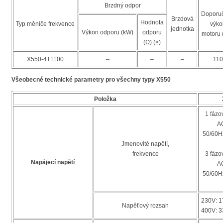
Brzdný odpor
Doporu
Brzdová
Hodnota
Typ měniče frekvence
výko
jednotka
Výkon odporu (kW)
odporu
motoru 
(Ω) (≥)
X550-4T1100
–
–
–
110
Všeobecné technické parametry pro všechny typy X550
Položka
1 fázo
A
50/60
Jmenovité napětí,
frekvence
3 fázo
Napájecí napětí
A
50/60
230V: 1
Napěťový rozsah
400V: 3