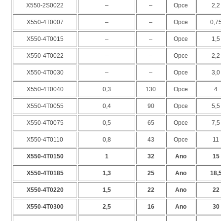
X550-2S0022
–
–
Opce
2,2
X550-4T0007
–
–
Opce
0,7
X550-4T0015
–
–
Opce
1,5
X550-4T0022
–
–
Opce
2,2
X550-4T0030
–
–
Opce
3,0
X550-4T0040
0,3
130
Opce
4
X550-4T0055
0,4
90
Opce
5,5
X550-4T0075
0,5
65
Opce
7,5
X550-4T0110
0,8
43
Opce
11
X550-4T0150
1
32
Ano
15
X550-4T0185
1,3
25
Ano
18,
X550-4T0220
1,5
22
Ano
22
X550-4T0300
2,5
16
Ano
30