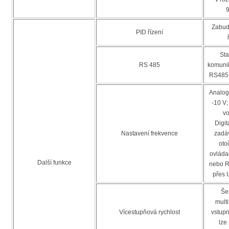
9
Zabud
PID řízení
Sta
RS 485
komunik
RS485
Analog
-10 V;
vo
Digit
Nastavení frekvence
zadá
oto
ovláda
Další funkce
nebo R
přes
Šes
mult
Vícestupňová rychlost
vstupn
lze 