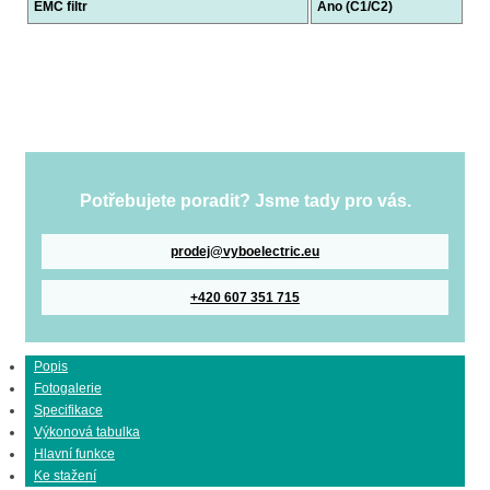
EMC filtr
Ano (C1/C2)
Potřebujete poradit? Jsme tady pro vás.
prodej@vyboelectric.eu
+420 607 351 715
Popis
Fotogalerie
Specifikace
Výkonová tabulka
Hlavní funkce
Ke stažení