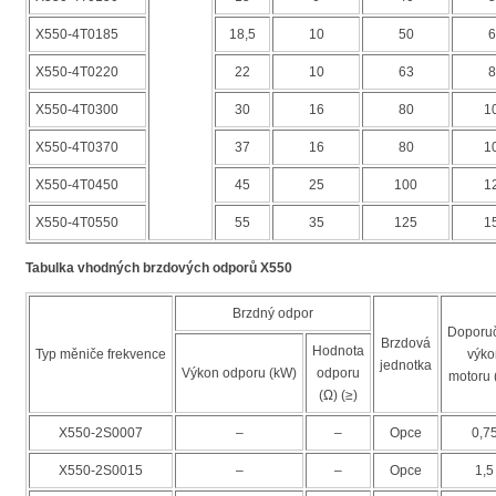
X550-4T0185
18,5
10
50
6
X550-4T0220
22
10
63
8
X550-4T0300
30
16
80
1
X550-4T0370
37
16
80
1
X550-4T0450
45
25
100
1
X550-4T0550
55
35
125
1
Tabulka vhodných brzdových odporů X550
Brzdný odpor
Doporu
Brzdová
Hodnota
Typ měniče frekvence
výko
jednotka
Výkon odporu (kW)
odporu
motoru 
(Ω) (≥)
X550-2S0007
–
–
Opce
0,7
X550-2S0015
–
–
Opce
1,5