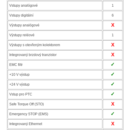
Vstupy analógové
1
Vstupy digitální
6
X
Výstupy analógové
Výstupy reléové
1
X
Výstupy s otevřeným kolektorem
X
Integrovaný brzdový tranzistor
✓
EMC filtr
✓
+10 V výstup
✓
+24 V výstup
✓
Vstup pro PTC
X
Safe Torque Off (STO)
✓
Emergency STOP (EMS)
X
Integrovaný Ethernet