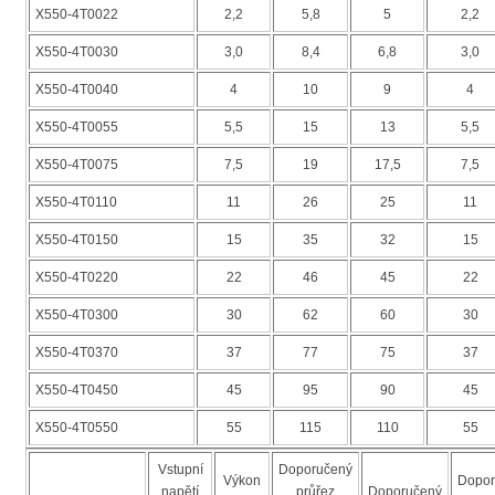
X550-4T0022
2,2
5,8
5
2,2
X550-4T0030
3,0
8,4
6,8
3,0
X550-4T0040
4
10
9
4
X550-4T0055
5,5
15
13
5,5
X550-4T0075
7,5
19
17,5
7,5
X550-4T0110
11
26
25
11
X550-4T0150
15
35
32
15
X550-4T0220
22
46
45
22
X550-4T0300
30
62
60
30
X550-4T0370
37
77
75
37
X550-4T0450
45
95
90
45
X550-4T0550
55
115
110
55
Vstupní
Doporučený
Výkon
Dopor
napětí
průřez
Doporučený