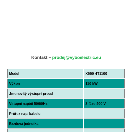
Kontakt –
prodej@vyboelectric.eu
Model
X550-4T1100
Výkon
110 kW
Jmenovitý výstupní proud
–
Vstupní napětí 50/60Hz
3 fáze 400 V
Průřez nap. kabelu
–
Brzdová jednotka
–