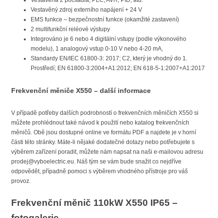
Vestavěný zdroj externího napájení + 24 V
EMS funkce – bezpečnostní funkce (okamžité zastavení)
2 multifunkční reléové výstupy
Integrováno je 6 nebo 4 digitální vstupy (podle výkonového
modelu), 1 analogový vstup 0-10 V nebo 4-20 mA,
Standardy EN/IEC 61800-3: 2017; C2, který je vhodný do 1.
Prostředí; EN 61800-3:2004+A1:2012; EN 618-5-1:2007+A1:2017
Frekvenční měniče X550 – další informace
V případě potřeby dalších podrobností o frekvenčních měničích X550 si
můžete prohlédnout také návod k použití nebo katalog frekvenčních
měničů. Obě jsou dostupné online ve formátu PDF a najdete je v horní
části této stránky. Máte-li nějaké dodatečné dotazy nebo potřebujete s
výběrem zařízení poradit, můžete nám napsat na naši e-mailovou adresu
prodej@vyboelectric.eu. Náš tým se vám bude snažit co nejdříve
odpovědět, případně pomoci s výběrem vhodného přístroje pro váš
provoz.
Frekvenční měnič 110kW X550 IP65 –
fotogalerie