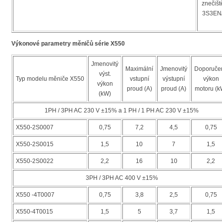
znečiš
3S3EN/
Výkonové parametry měničů série X550
Jmenovitý
Maximální
Jmenovitý
Doporuče
výst.
Typ modelu měniče X550
vstupní
výstupní
výkon
výkon
proud (A)
proud (A)
motoru (k
(kW)
1PH / 3PH AC 230 V ±15% a 1 PH / 1 PH AC 230 V ±15%
X550-2S0007
0,75
7,2
4,5
0,75
X550-2S0015
1,5
10
7
1,5
X550-2S0022
2,2
16
10
2,2
3PH / 3PH AC 400 V ±15%
X550 -4T0007
0,75
3,8
2,5
0,75
X550-4T0015
1,5
5
3,7
1,5