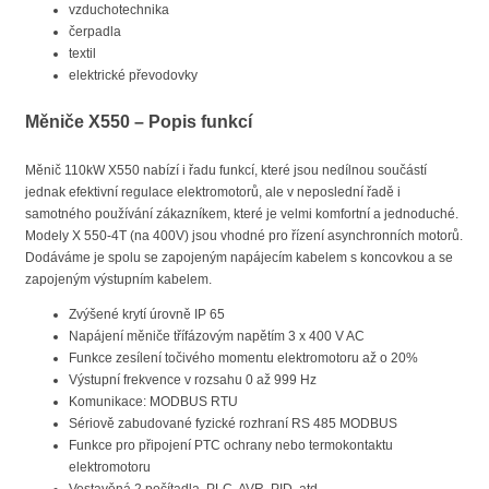
vzduchotechnika
čerpadla
textil
elektrické převodovky
Měniče X550 – Popis funkcí
Měnič 110kW X550 nabízí i řadu funkcí, které jsou nedílnou součástí
jednak efektivní regulace elektromotorů, ale v neposlední řadě i
samotného používání zákazníkem, které je velmi komfortní a jednoduché.
Modely X 550-4T (na 400V) jsou vhodné pro řízení asynchronních motorů.
Dodáváme je spolu se zapojeným napájecím kabelem s koncovkou a se
zapojeným výstupním kabelem.
Zvýšené krytí úrovně IP 65
Napájení měniče třífázovým napětím 3 x 400 V AC
Funkce zesílení točivého momentu elektromotoru až o 20%
Výstupní frekvence v rozsahu 0 až 999 Hz
Komunikace: MODBUS RTU
Sériově zabudované fyzické rozhraní RS 485 MODBUS
Funkce pro připojení PTC ochrany nebo termokontaktu
elektromotoru
Vestavěná 2 počítadla, PLC, AVR, PID, atd.