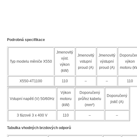
Podrobná specifikace
Jmenovitý
Jmenovitý
Jmenovitý
Doporuče
výst.
Typ modelu měniče X550
vstupní
výstupní
výkon
výkon
proud (A)
proud (A)
motoru (k
(kW)
X550-4T1100
110
–
–
110
Výkon
Doporučený
Doporučený
Vstupní napětí (V) 50/60Hz
motoru
průřez kabelu
jistič (A)
(kW)
(mm²)
3 fázové 3 x 400 V
110
–
–
Tabulka vhodných brzdových odporů