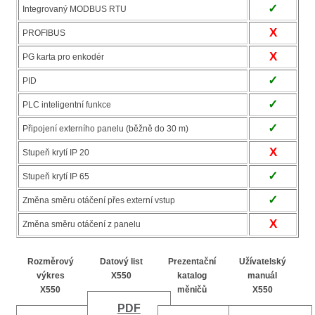
✓
Integrovaný MODBUS RTU
X
PROFIBUS
X
PG karta pro enkodér
✓
PID
✓
PLC inteligentní funkce
✓
Připojení externího panelu (běžně do 30 m)
X
Stupeň krytí IP 20
✓
Stupeň krytí IP 65
✓
Změna směru otáčení přes externí vstup
X
Změna směru otáčení z panelu
Rozměrový
Datový list
Prezentační
Užívatelský
výkres
X550
katalog
manuál
X550
měničů
X550
PDF