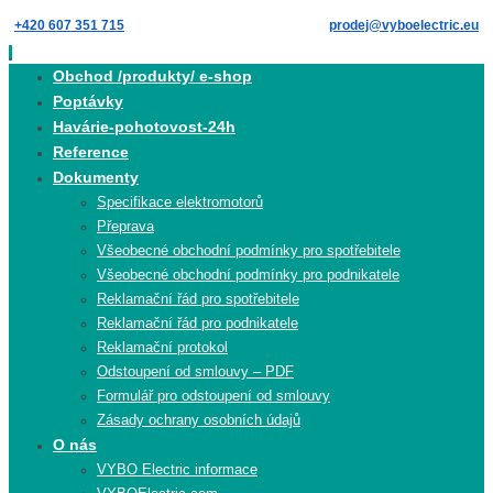
Skip
+420 607 351 715
prodej@vyboelectric.eu
to
content
Skip
Obchod /produkty/ e-shop
to
Poptávky
content
Havárie-pohotovost-24h
Reference
Dokumenty
Specifikace elektromotorů
Přeprava
Všeobecné obchodní podmínky pro spotřebitele
Všeobecné obchodní podmínky pro podnikatele
Reklamační řád pro spotřebitele
Reklamační řád pro podnikatele
Reklamační protokol
Odstoupení od smlouvy – PDF
Formulář pro odstoupení od smlouvy
Zásady ochrany osobních údajů
O nás
VYBO Electric informace