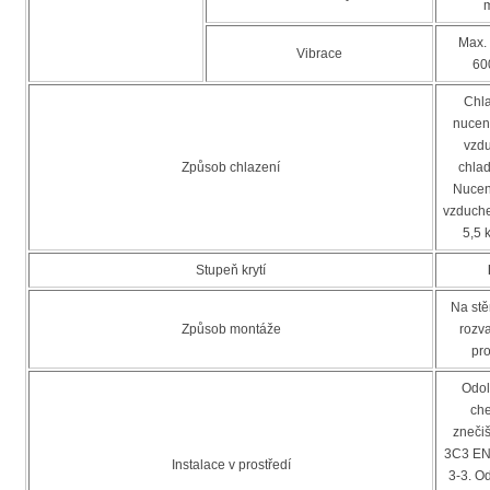
m
Max. 
Vibrace
60
Chla
nucen
vzdu
Způsob chlazení
chla
Nucen
vzduch
5,5 
Stupeň krytí
Na stě
Způsob montáže
rozv
pr
Odol
ch
znečiš
3C3 EN
Instalace v prostředí
3-3. Od