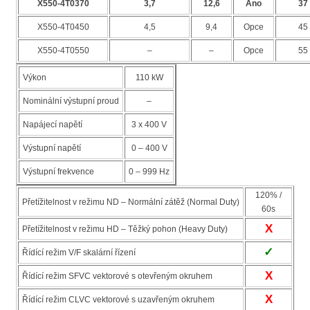
X550-4T0370
3,7
12,6
Ano
37
X550-4T0450
4,5
9,4
Opce
45
X550-4T0550
–
–
Opce
55
Výkon
110 kW
Nominální výstupní proud
–
Napájecí napětí
3 x 400 V
Výstupní napětí
0 – 400 V
Výstupní frekvence
0 – 999 Hz
120% /
Přetížitelnost v režimu ND – Normální zátěž (Normal Duty)
60s
X
Přetížitelnost v režimu HD – Těžký pohon (Heavy Duty)
✓
Řídící režim V/F skalární řízení
X
Řídící režim SFVC vektorové s otevřeným okruhem
X
Řídící režim CLVC vektorové s uzavřeným okruhem