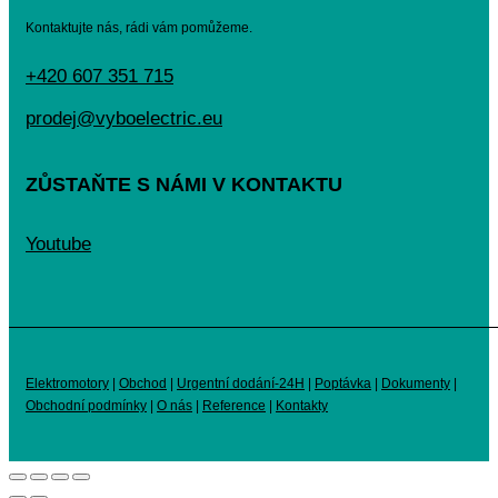
Kontaktujte nás, rádi vám pomůžeme.
+420 607 351 715
prodej@vyboelectric.eu
ZŮSTAŇTE S NÁMI V KONTAKTU
Youtube
Elektromotory
|
Obchod
|
Urgentní dodání-24H
|
Poptávka
|
Dokumenty
|
Obchodní podmínky
|
O nás
|
Reference
|
Kontakty