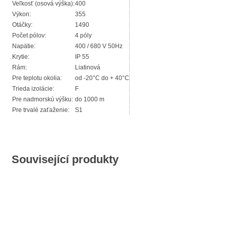
Veľkosť (osová výška):
400
Výkon:
355
Otáčky:
1490
Počet pólov:
4 póly
Napätie:
400 / 680 V 50Hz
Krytie:
IP 55
Rám:
Liatinová
Pre teplotu okolia:
od -20°C do + 40°C
Trieda izolácie:
F
Pre nadmorskú výšku:
do 1000 m
Pre trvalé zaťaženie:
S1
Související produkty