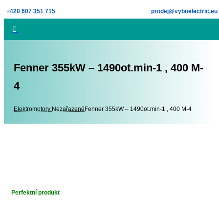
Skip
+420 607 351 715
prodej@vyboelectric.eu
to
content
Fenner 355kW – 1490ot.min-1 , 400 M-
4
Elektromotory
Elektromotory
Nezařazené
Fenner 355kW – 1490ot.min-1 , 400 M-4
Perfektní produkt