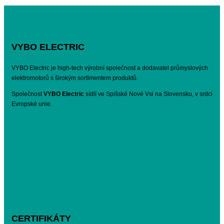
VYBO ELECTRIC
VYBO Electric je high-tech výrobní společnost a dodavatel průmyslových
elektromotorů s širokým sortimentem produktů.
Společnost
VYBO Electric
sídlí ve Spišské Nové Vsi na Slovensku, v srdci
Evropské unie.
CERTIFIKÁTY