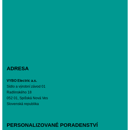
ADRESA
VYBO Electric a.s.
Sídlo a výrobní závod 01
Radlinského 18
052 01, Spišská Nová Ves
Slovenská republika
PERSONALIZOVANÉ PORADENSTVÍ