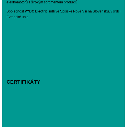
elektromotorů s širokým sortimentem produktů.
Společnost
VYBO Electric
sídlí ve Spišské Nové Vsi na Slovensku, v srdci
Evropské unie.
CERTIFIKÁTY