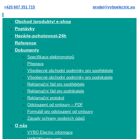
Skip
+420 607 351 715
prodej@vyboelectric.eu
to
content
Skip
Obchod /produkty/ e-shop
to
Poptávky
content
Havárie-pohotovost-24h
Reference
Dokumenty
Specifikace elektromotorů
Přeprava
Všeobecné obchodní podmínky pro spotřebitele
Všeobecné obchodní podmínky pro podnikatele
Reklamační řád pro spotřebitele
Reklamační řád pro podnikatele
Reklamační protokol
Odstoupení od smlouvy – PDF
Formulář pro odstoupení od smlouvy
Zásady ochrany osobních údajů
O nás
VYBO Electric informace