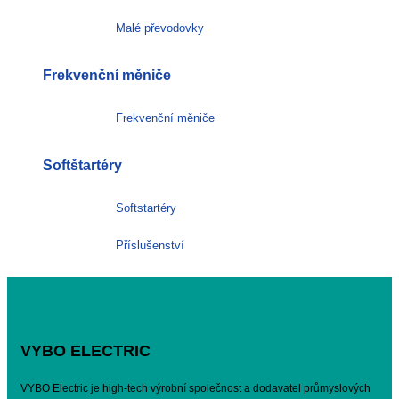
Malé převodovky
Frekvenční měniče
Frekvenční měniče
Softštartéry
Softstartéry
Příslušenství
VYBO ELECTRIC
VYBO Electric je high-tech výrobní společnost a dodavatel průmyslových