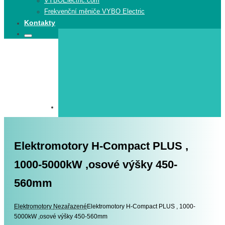
VYBOElectric.com
Frekvenční měniče VYBO Electric
Kontakty
Search
Search
for:
Elektromotory H-Compact PLUS ,
1000-5000kW ,osové výšky 450-
560mm
Elektromotory
Elektromotory
Nezařazené
Elektromotory H-Compact PLUS , 1000-
5000kW ,osové výšky 450-560mm