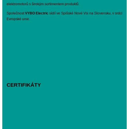
elektromotorů s širokým sortimentem produktů.
Společnost
VYBO Electric
sídlí ve Spišské Nové Vsi na Slovensku, v srdci
Evropské unie.
CERTIFIKÁTY