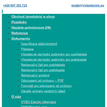
Skip
+420 607 351 715
prodej@vyboelectric.eu
to
content
Skip
Obchod /produkty/ e-shop
to
Poptávky
content
Havárie-pohotovost-24h
Reference
Dokumenty
Specifikace elektromotorů
Přeprava
Všeobecné obchodní podmínky pro spotřebitele
Všeobecné obchodní podmínky pro podnikatele
Reklamační řád pro spotřebitele
Reklamační řád pro podnikatele
Reklamační protokol
Odstoupení od smlouvy – PDF
Formulář pro odstoupení od smlouvy
Zásady ochrany osobních údajů
O nás
VYBO Electric informace