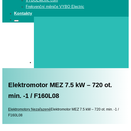
VYBOElectric.com
Frekvenční měniče VYBO Electric
Kontakty
Search
Search
for:
Elektromotor MEZ 7.5 kW – 720 ot.
min. -1 / F160L08
Elektromotory
Elektromotory
Nezařazené
Elektromotor MEZ 7.5 kW – 720 ot. min. -1 /
F160L08