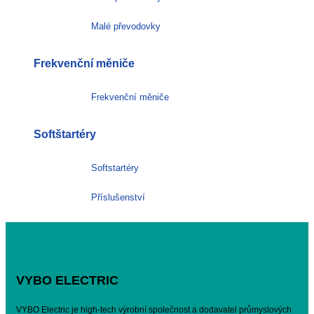
Malé převodovky
Frekvenční měniče
Frekvenční měniče
Softštartéry
Softstartéry
Příslušenství
VYBO ELECTRIC
VYBO Electric je high-tech výrobní společnost a dodavatel průmyslových