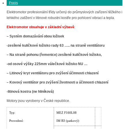
Popis
Elektromotor profesionální třídy určený do průmyslových zařízení těžkého i
lehkého zatížení v litinové robustní kostře pro pohlcení vibrací a tepla.
Elektromotor obsahuje v základní výbavě
:
– Systém domazávání obou ložisek
-zesílené kuličkové ložisko rady 63 ….. na straně ventilátoru
– Na straně pohonu (řemenice) zesílené kuličkové ložisko,
-od osové výšky 225mm válečkové ložisko NU …
– Litinový kryt ventilátoru pro zvýšení účinnosti chlazení
– Kovový ventilátor pro zvýšení životnosti a účinnosti chlazení
-litinová kostra (ne hliníková)
Motory jsou vyrobeny v České republice.
Typ:
MEZ F160L08
Provedení:
IM B3 (patkový)