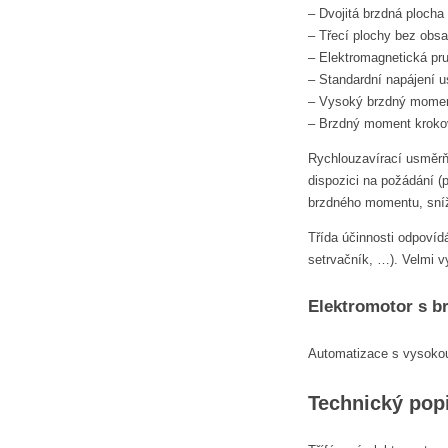
– Dvojitá brzdná plocha
– Třecí plochy bez obs
– Elektromagnetická pru
– Standardní napájení 
– Vysoký brzdný momen
– Brzdný moment kroko
Rychlouzavírací usměrňo
dispozici na požádání 
brzdného momentu, sní
Třída účinnosti odpovíd
setrvačník, …). Velmi v
Elektromotor s b
Automatizace s vysokou
Technický pop