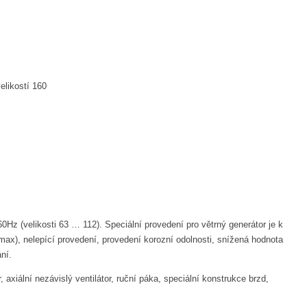
elikostí 160
z (velikosti 63 … 112). Speciální provedení pro větrný generátor je k
), nelepící provedení, provedení korozní odolnosti, snížená hodnota
ní.
iální nezávislý ventilátor, ruční páka, speciální konstrukce brzd,