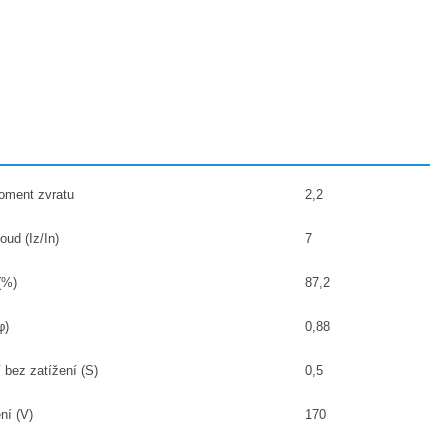
ment zvratu
2,2
oud (Iz/In)
7
(%)
87,2
φ)
0,88
 bez zatížení (S)
0,5
ní (V)
170