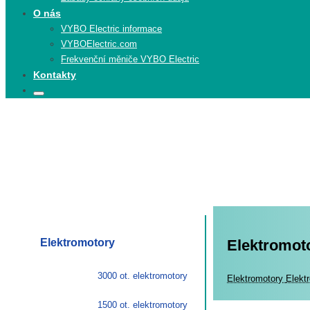
O nás
VYBO Electric informace
VYBOElectric.com
Frekvenční měniče VYBO Electric
Kontakty
Search
Search
for:
Elektromotory
Elektromot
3000 ot. elektromotory
Elekt
Elektromotory
Elekt
1500 ot. elektromotory