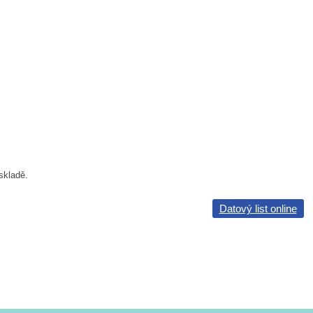
skladě.
Datový list online