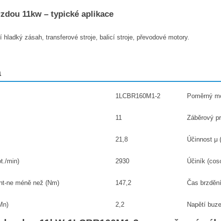
zdou 11kw – typické aplikace
hladký zásah, transferové stroje, balicí stroje, převodové motory.
a
1LCBR160M1-2
Poměrný mo
11
Záběrový pr
21,8
Účinnost μ 
t./min)
2930
Účiník (cos
nt-ne méně než (Nm)
147,2
Čas brzdění
Mn)
2,2
Napětí buze