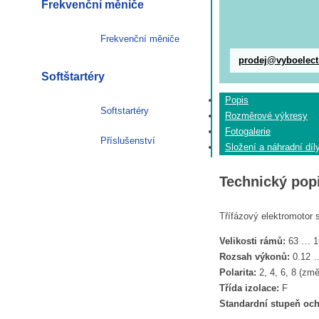
Frekvenční měniče
Frekvenční měniče
prodej@vyboelect
Softštartéry
Popis
Softstartéry
Rozměrové výkresy
Fotogalerie
Příslušenství
Složení a náhradní díl
Technický pop
Třífázový elektromotor
Velikosti rámů:
63 … 1
Rozsah výkonů:
0.12 
Polarita:
2, 4, 6, 8 (zm
Třída izolace:
F
Standardní stupeň och