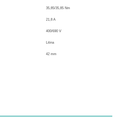
35,85/35,85 Nm
21,8 A
400/690 V
Litina
42 mm