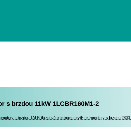
or s brzdou 11kW 1LCBR160M1-2
romotory
romotory s brzdou 1ALB (brzdové elektromotory)
Elektromotory s brzdou 2800 