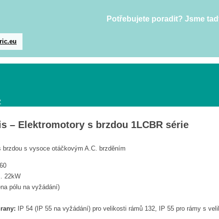
Potřebujete poradit? Jsme tad
ric.eu
y
is – Elektromotory s brzdou 1LCBR série
 s brzdou s vysoce otáčkovým A.C. brzděním
60
… 22kW
ěna pólu na vyžádání)
rany:
IP 54 (IP 55 na vyžádání) pro velikosti rámů 132, IP 55 pro rámy s veli