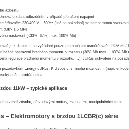
ahu azbestu
žinová brzda s odbrzděním v případě přerušení napájení
usměrňovače: 230/400 V – 50/Hz (jiné na požádání) se samostatnou svorkovni
t (Mb> 1,5 MN)
vého nastavení (<33%; 67%; max. 100% Mb)
vač je k dispozici na vyžádání pouze pro napájení usměrňovače 230V 50 / 60H
(průběžné nastavení brzdného momentu v rozsahu (30% Mb max… 100% Mb max
žená regulace brzdného momentu v rozsahu, …). cURus schválení na požádá
á požadavkům Energy cURus. K dispozici s mnoha možnostmi (např. enkodér, ax
ysoký počet startů/hodina.
rzdou 11kW – typické aplikace
 frekvencí zásahu, převodovými motory, zvedacími, manipulačními stroji.
is – Elektromotory s brzdou 1LCBR(c) série