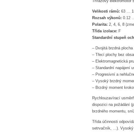
Třífázový elektromotor
Velikosti rámů:
63 … 1
Rozsah výkonů:
0.12 
Polarita:
2, 4, 6, 8 (zm
Třída izolace:
F
Standardní stupeň och
– Dvojitá brzdná plocha
– Třecí plochy bez obs
– Elektromagnetická pru
– Standardní napájení u
– Progresivní a nehlučn
– Vysoký brzdný momen
– Brzdný moment kroko
Rychlouzavírací usměrňo
dispozici na požádání 
brzdného momentu, sní
Třída účinnosti odpovíd
setrvačník, …). Vysoký 