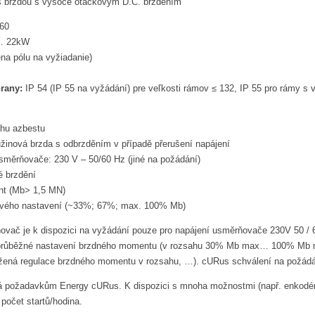
 s brzdou s vysoce otáčkovým D.C. brzděním
60
… 22kW
ena pólu na vyžiadanie)
rany:
IP 54 (IP 55 na vyžádání) pre veľkosti rámov ≤ 132, IP 55 pro rámy s v
ahu azbestu
žinová brzda s odbrzděním v případě přerušení napájení
směrňovače: 230 V – 50/60 Hz (jiné na požádání)
é brzdění
t (Mb> 1,5 MN)
vého nastavení (~33%; 67%; max. 100% Mb)
vač je k dispozici na vyžádání pouze pro napájení usměrňovače 230V 50 / 60H
(průběžné nastavení brzdného momentu (v rozsahu 30% Mb max… 100% Mb max
žená regulace brzdného momentu v rozsahu, …). cURus schválení na požádá
á požadavkům Energy cURus. K dispozici s mnoha možnostmi (např. enkodér, ax
počet startů/hodina.