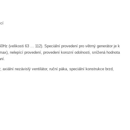
cí
z (velikosti 63 … 112). Speciální provedení pro větrný generátor je k
), nelepící provedení, provedení korozní odolnosti, snížená hodnota
ní.
iální nezávislý ventilátor, ruční páka, speciální konstrukce brzd,