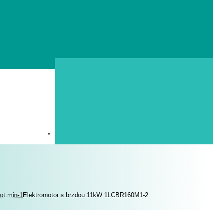
ot.min-1
Elektromotor s brzdou 11kW 1LCBR160M1-2