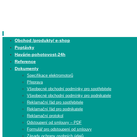
Skip
to
content
Skip
Obchod /produkty/ e-shop
to
Poptávky
content
Havárie-pohotovost-24h
Reference
Dokumenty
Specifikace elektromotorů
Přeprava
Všeobecné obchodní podmínky pro spotřebitele
Všeobecné obchodní podmínky pro podnikatele
Reklamační řád pro spotřebitele
Reklamační řád pro podnikatele
Reklamační protokol
Odstoupení od smlouvy – PDF
Formulář pro odstoupení od smlouvy
Zásady ochrany osobních údajů