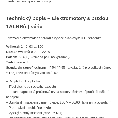
zvedacími, manipulačními stroji.
Technický popis – Elektromotory s brzdou
1ALBR(c) série
Třífázový elektromotor s brzdou s vysoce otáčkovým D.C. brzděním
Velikosti rámů:
63 … 160
Rozsah výkonů:
0.09 … 22kW
Polarita:
2, 4, 6, 8 (změna pólu na vyžádání)
Třída izolace:
F
Standardní stupeň ochrany:
IP 54 (IP 55 na vyžádání) pre veľkosti rámov
≤ 132, IP 55 pro rámy s velikostí 160
– Dvojitá brzdná plocha
– Třecí plochy bez obsahu azbestu
– Elektromagnetická pružinová brzda s odbrzděním v případě přerušení
napájení
– Standardní napájení usměrňovače: 230 V – 50/60 Hz (jiné na požádání)
– Progresivní a nehlučné brzdění
– Vysoký brzdný moment (Mb> 1,5 MN)