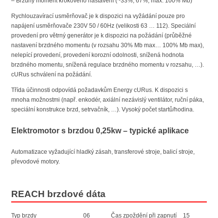
– Brzdný moment krokového nastavení (~33%; 67%; max. 100% Mb)
Rychlouzavírací usměrňovač je k dispozici na vyžádání pouze pro
napájení usměrňovače 230V 50 / 60Hz (velikosti 63 … 112). Speciální
provedení pro větrný generátor je k dispozici na požádání (průběžné
nastavení brzdného momentu (v rozsahu 30% Mb max… 100% Mb max),
nelepící provedení, provedení korozní odolnosti, snížená hodnota
brzdného momentu, snížená regulace brzdného momentu v rozsahu, …).
cURus schválení na požádání.
Třída účinnosti odpovídá požadavkům Energy cURus. K dispozici s
mnoha možnostmi (např. enkodér, axiální nezávislý ventilátor, ruční páka,
speciální konstrukce brzd, setrvačník, …). Vysoký počet startů/hodina.
Elektromotor s brzdou 0,25kw – typické aplikace
Automatizace vyžadující hladký zásah, transferové stroje, balicí stroje,
převodové motory.
REACH brzdové dáta
Typ brzdy
06
Čas zpoždění při zapnutí
15