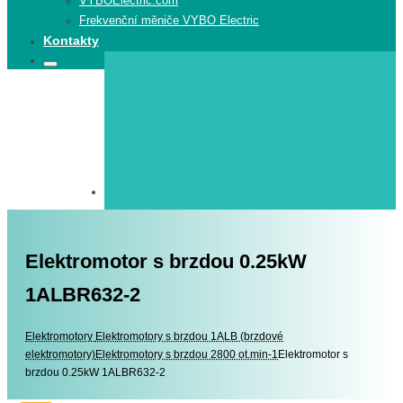
VYBOElectric.com
Frekvenční měniče VYBO Electric
Kontakty
Search
Search
for:
Elektromotor s brzdou 0.25kW
1ALBR632-2
Elektromotory
Elektromotory
Elektromotory s brzdou 1ALB (brzdové
elektromotory)
Elektromotory s brzdou 2800 ot.min-1
Elektromotor s
brzdou 0.25kW 1ALBR632-2