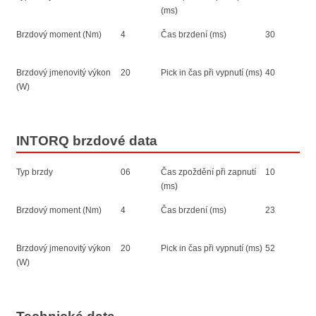
(ms)
Brzdový moment (Nm)
4
Čas brzdení (ms)
30
Brzdový jmenovitý výkon
20
Pick in čas při vypnutí (ms)
40
(W)
INTORQ brzdové data
Typ brzdy
06
Čas zpoždění při zapnutí
10
(ms)
Brzdový moment (Nm)
4
Čas brzdení (ms)
23
Brzdový jmenovitý výkon
20
Pick in čas při vypnutí (ms)
52
(W)