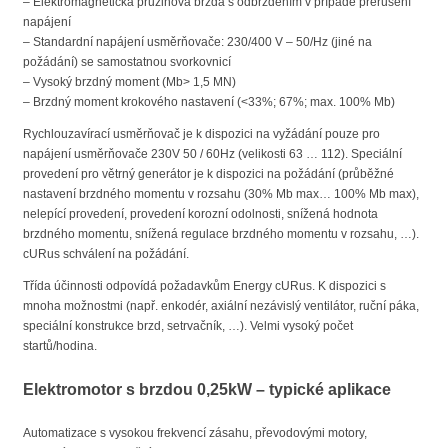
– Elektromagnetická pružinová brzda s odbrzděním v případě přerušení
napájení
– Standardní napájení usměrňovače: 230/400 V – 50/Hz (jiné na
požádání) se samostatnou svorkovnicí
– Vysoký brzdný moment (Mb> 1,5 MN)
– Brzdný moment krokového nastavení (<33%; 67%; max. 100% Mb)
Rychlouzavírací usměrňovač je k dispozici na vyžádání pouze pro
napájení usměrňovače 230V 50 / 60Hz (velikosti 63 … 112). Speciální
provedení pro větrný generátor je k dispozici na požádání (průběžné
nastavení brzdného momentu v rozsahu (30% Mb max… 100% Mb max),
nelepící provedení, provedení korozní odolnosti, snížená hodnota
brzdného momentu, snížená regulace brzdného momentu v rozsahu, …).
cURus schválení na požádání.
Třída účinnosti odpovídá požadavkům Energy cURus. K dispozici s
mnoha možnostmi (např. enkodér, axiální nezávislý ventilátor, ruční páka,
speciální konstrukce brzd, setrvačník, …). Velmi vysoký počet
startů/hodina.
Elektromotor s brzdou 0,25kW – typické aplikace
Automatizace s vysokou frekvencí zásahu, převodovými motory,