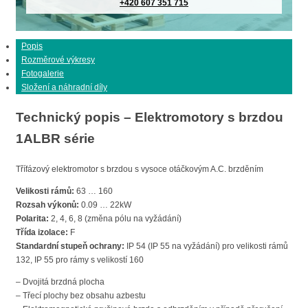
+420 607 351 715
Popis
Rozměrové výkresy
Fotogalerie
Složení a náhradní díly
Technický popis – Elektromotory s brzdou
1ALBR série
Třífázový elektromotor s brzdou s vysoce otáčkovým A.C. brzděním
Velikosti rámů:
63 … 160
Rozsah výkonů:
0.09 … 22kW
Polarita:
2, 4, 6, 8 (změna pólu na vyžádání)
Třída izolace:
F
Standardní stupeň ochrany:
IP 54 (IP 55 na vyžádání) pro velikosti rámů
132, IP 55 pro rámy s velikostí 160
– Dvojitá brzdná plocha
– Třecí plochy bez obsahu azbestu