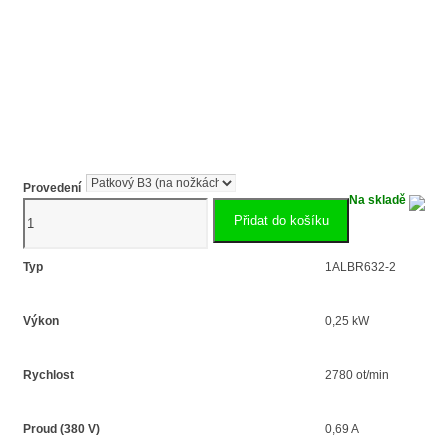
Provedení
Na skladě
Elektromotor
Přidat do košíku
s
brzdou
0.25kW
Typ
1ALBR632-2
1ALBR632-
2
Výkon
0,25 kW
množství
Rychlost
2780 ot/min
Proud (380 V)
0,69 A