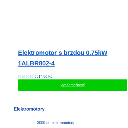
Elektromotor s brzdou 0.75kW
1ALBR802-4
6514.00
Kč
8186,00 Kč
Výběr možností
Tento
produkt
má
Elektromotory
více
variant.
Možnosti
3000 ot. elektromotory
lze