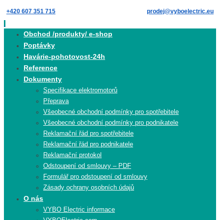
Skip
+420 607 351 715
prodej@vyboelectric.eu
to
content
Skip
Obchod /produkty/ e-shop
to
Poptávky
content
Havárie-pohotovost-24h
Reference
Dokumenty
Specifikace elektromotorů
Přeprava
Všeobecné obchodní podmínky pro spotřebitele
Všeobecné obchodní podmínky pro podnikatele
Reklamační řád pro spotřebitele
Reklamační řád pro podnikatele
Reklamační protokol
Odstoupení od smlouvy – PDF
Formulář pro odstoupení od smlouvy
Zásady ochrany osobních údajů
O nás
VYBO Electric informace