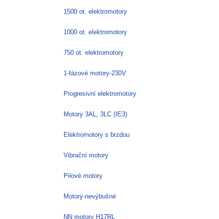
vybrat
1500 ot. elektromotory
na
stránce
1000 ot. elektromotory
produktu
750 ot. elektromotory
1-fázové motory-230V
Progresivní elektromotory
Motory 3AL, 3LC (IE3)
Elektromotory s brzdou
Vibrační motory
Pilové motory
Motory-nevýbušné
NN motory H17RL