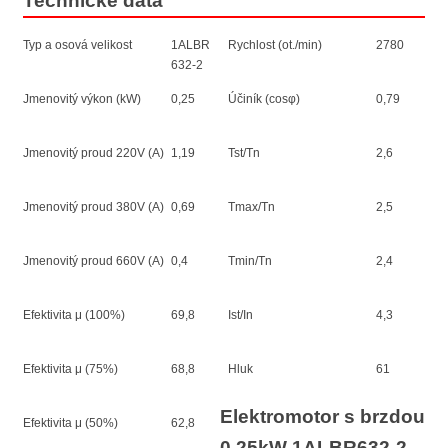
Technické data
Typ a osová velikost
1ALBR
Rychlost (ot./min)
2780
632-2
Jmenovitý výkon (kW)
0,25
Účiník (cosφ)
0,79
Jmenovitý proud 220V (A)
1,19
Tst/Tn
2,6
Jmenovitý proud 380V (A)
0,69
Tmax/Tn
2,5
Jmenovitý proud 660V (A)
0,4
Tmin/Tn
2,4
Efektivita μ (100%)
69,8
Ist/In
4,3
Efektivita μ (75%)
68,8
Hluk
61
Elektromotor s brzdou
Efektivita μ (50%)
62,8
0,25kW 1ALBR632-2 –