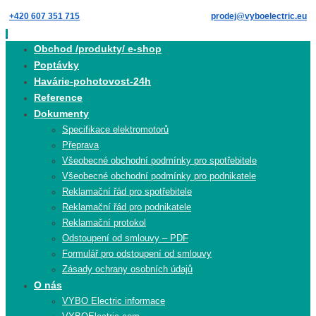
Skip
+420 607 351 715
prodej@vyboelectric.eu
to
content
Skip
Obchod /produkty/ e-shop
to
Poptávky
content
Havárie-pohotovost-24h
Reference
Dokumenty
Specifikace elektromotorů
Přeprava
Všeobecné obchodní podmínky pro spotřebitele
Všeobecné obchodní podmínky pro podnikatele
Reklamační řád pro spotřebitele
Reklamační řád pro podnikatele
Reklamační protokol
Odstoupení od smlouvy – PDF
Formulář pro odstoupení od smlouvy
Zásady ochrany osobních údajů
O nás
VYBO Electric informace