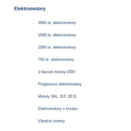
má
Elektromotory
více
variant.
Možnosti
3000 ot. elektromotory
lze
vybrat
1500 ot. elektromotory
na
stránce
1000 ot. elektromotory
produktu
750 ot. elektromotory
1-fázové motory-230V
Progresivní elektromotory
Motory 3AL, 3LC (IE3)
Elektromotory s brzdou
Vibrační motory