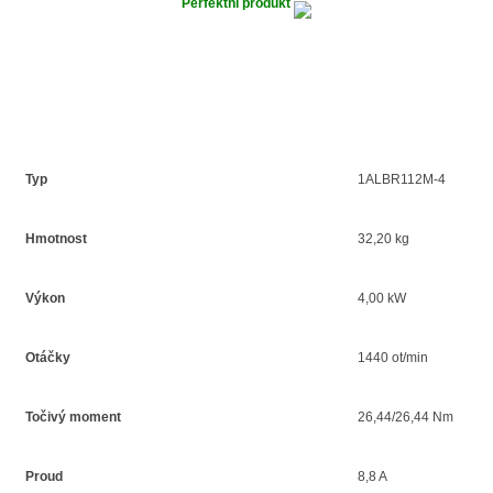
Perfektní produkt
Typ
1ALBR112M-4
Hmotnost
32,20 kg
Výkon
4,00 kW
Otáčky
1440 ot/min
Točivý moment
26,44/26,44 Nm
Proud
8,8 A