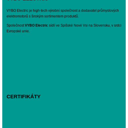
VYBO Electric je high-tech výrobní společnost a dodavatel průmyslových
elektromotorů s širokým sortimentem produktů.
Společnost
VYBO Electric
sídlí ve Spišské Nové Vsi na Slovensku, v srdci
Evropské unie.
CERTIFIKÁTY