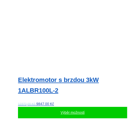
Elektromotor s brzdou 3kW
1ALBR100L-2
9847.00
Kč
12372,00 Kč
Výběr možností
Tento
produkt