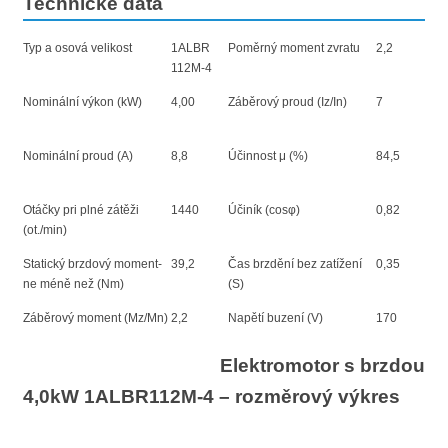
Technické data
Typ a osová velikost
1ALBR
Poměrný moment zvratu
2,2
112M-4
Nominální výkon (kW)
4,00
Záběrový proud (Iz/In)
7
Nominální proud (A)
8,8
Účinnost μ (%)
84,5
Otáčky pri plné zátěži
1440
Účiník (cosφ)
0,82
(ot./min)
Statický brzdový moment-
39,2
Čas brzdění bez zatížení
0,35
ne méně než (Nm)
(S)
Záběrový moment (Mz/Mn)
2,2
Napětí buzení (V)
170
Elektromotor s brzdou
4,0kW 1ALBR112M-4 – rozměrový výkres