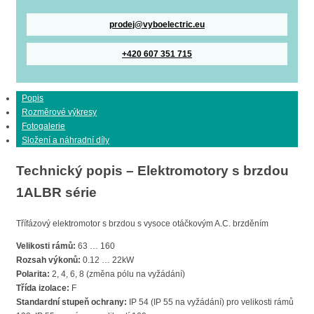
prodej@vyboelectric.eu
+420 607 351 715
Popis
Rozměrové výkresy
Fotogalerie
Složení a náhradní díly
Technický popis – Elektromotory s brzdou
1ALBR série
Třífázový elektromotor s brzdou s vysoce otáčkovým A.C. brzděním
Velikosti rámů:
63 … 160
Rozsah výkonů:
0.12 … 22kW
Polarita:
2, 4, 6, 8 (změna pólu na vyžádání)
Třída izolace:
F
Standardní stupeň ochrany:
IP 54 (IP 55 na vyžádání) pro velikosti rámů