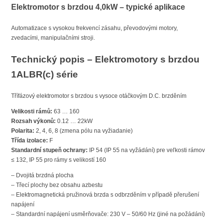
Elektromotor s brzdou 4,0kW – typické aplikace
Automatizace s vysokou frekvencí zásahu, převodovými motory,
zvedacími, manipulačními stroji.
Technický popis – Elektromotory s brzdou
1ALBR(c) série
Třífázový elektromotor s brzdou s vysoce otáčkovým D.C. brzděním
Velikosti rámů:
63 … 160
Rozsah výkonů:
0.12 … 22kW
Polarita:
2, 4, 6, 8 (zmena pólu na vyžiadanie)
Třída izolace:
F
Standardní stupeň ochrany:
IP 54 (IP 55 na vyžádání) pre veľkosti rámov
≤ 132, IP 55 pro rámy s velikostí 160
– Dvojitá brzdná plocha
– Třecí plochy bez obsahu azbestu
– Elektromagnetická pružinová brzda s odbrzděním v případě přerušení
napájení
– Standardní napájení usměrňovače: 230 V – 50/60 Hz (jiné na požádání)