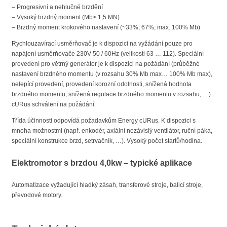
– Progresivní a nehlučné brzdění
– Vysoký brzdný moment (Mb> 1,5 MN)
– Brzdný moment krokového nastavení (~33%; 67%; max. 100% Mb)
Rychlouzavírací usměrňovač je k dispozici na vyžádání pouze pro
napájení usměrňovače 230V 50 / 60Hz (velikosti 63 … 112). Speciální
provedení pro větrný generátor je k dispozici na požádání (průběžné
nastavení brzdného momentu (v rozsahu 30% Mb max… 100% Mb max),
nelepící provedení, provedení korozní odolnosti, snížená hodnota
brzdného momentu, snížená regulace brzdného momentu v rozsahu, …).
cURus schválení na požádání.
Třída účinnosti odpovídá požadavkům Energy cURus. K dispozici s
mnoha možnostmi (např. enkodér, axiální nezávislý ventilátor, ruční páka,
speciální konstrukce brzd, setrvačník, …). Vysoký počet startů/hodina.
Elektromotor s brzdou 4,0kw – typické aplikace
Automatizace vyžadující hladký zásah, transferové stroje, balicí stroje,
převodové motory.