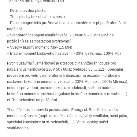
132, IP 55 pro rámy s velikostí 160
– Dvojitá brzdná plocha
– Třecí plochy bez obsahu azbestu
– Elektromagnetická pružinová brzda s odbrzděním v případě přerušení
napájení
– Standardní napájení usměrňovače: 230/400 V – 50/Hz (jiné na
požádání) se samostatnou svorkovnicí
– Vysoký brzdný moment (Mb> 1,5 MN)
– Brzdný moment krokového nastavení (<33%; 67%; max. 100% Mb)
Rychlouzavírací usměrňovač je k dispozici na vyžádání pouze pro
napájení usměrňovače 230V 50 / 60Hz (velikosti 63 … 112). Speciální
provedení pro větrný generátor je k dispozici na požádání (průběžné
nastavení brzdného momentu v rozsahu (30% Mb max… 100% Mb max),
nelepící provedení, provedení korozní odolnosti, snížená hodnota
brzdného momentu, snížená regulace brzdného momentu v rozsahu, …).
cURus schválení na požádání.
Třída účinnosti odpovídá požadavkům Energy cURus. K dispozici s
mnoha možnostmi (např. enkodér, axiální nezávislý ventilátor, ruční páka,
speciální konstrukce brzd, setrvačník, …). Velmi vysoký počet
startů/hodina.