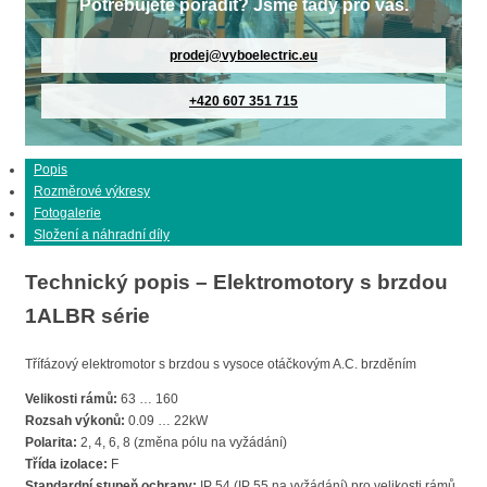
Potřebujete poradit? Jsme tady pro vás.
prodej@vyboelectric.eu
+420 607 351 715
Popis
Rozměrové výkresy
Fotogalerie
Složení a náhradní díly
Technický popis – Elektromotory s brzdou
1ALBR série
Třífázový elektromotor s brzdou s vysoce otáčkovým A.C. brzděním
Velikosti rámů:
63 … 160
Rozsah výkonů:
0.09 … 22kW
Polarita:
2, 4, 6, 8 (změna pólu na vyžádání)
Třída izolace:
F
Standardní stupeň ochrany:
IP 54 (IP 55 na vyžádání) pro velikosti rámů