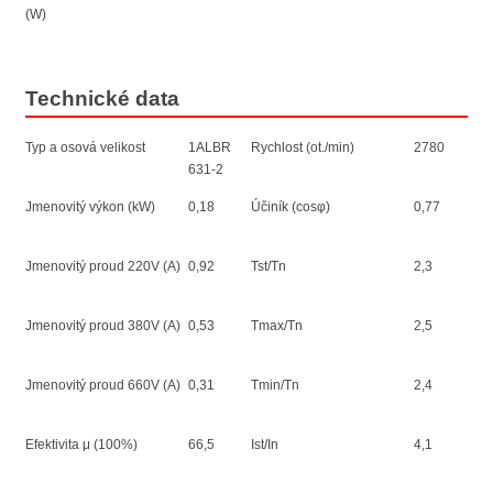
(W)
Technické data
Typ a osová velikost
1ALBR
Rychlost (ot./min)
2780
631-2
Jmenovitý výkon (kW)
0,18
Účiník (cosφ)
0,77
Jmenovitý proud 220V (A)
0,92
Tst/Tn
2,3
Jmenovitý proud 380V (A)
0,53
Tmax/Tn
2,5
Jmenovitý proud 660V (A)
0,31
Tmin/Tn
2,4
Efektivita μ (100%)
66,5
Ist/In
4,1