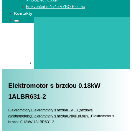
VYBOElectric.com
Frekvenční měniče VYBO Electric
Kontakty
Search
Search
for:
Elektromotor s brzdou 0.18kW
1ALBR631-2
Elektromotory
Elektromotory
Elektromotory s brzdou 1ALB (brzdové
elektromotory)
Elektromotory s brzdou 2800 ot.min-1
Elektromotor s
brzdou 0.18kW 1ALBR631-2