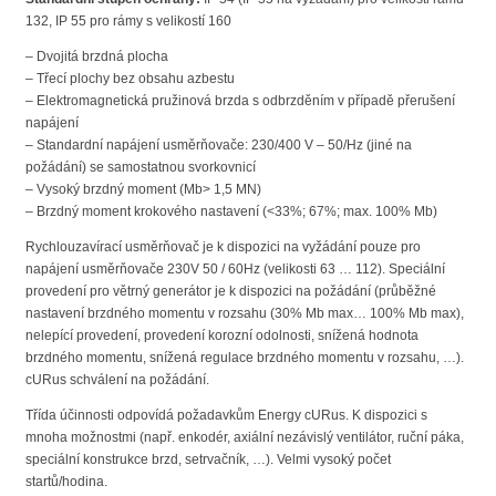
132, IP 55 pro rámy s velikostí 160
– Dvojitá brzdná plocha
– Třecí plochy bez obsahu azbestu
– Elektromagnetická pružinová brzda s odbrzděním v případě přerušení
napájení
– Standardní napájení usměrňovače: 230/400 V – 50/Hz (jiné na
požádání) se samostatnou svorkovnicí
– Vysoký brzdný moment (Mb> 1,5 MN)
– Brzdný moment krokového nastavení (<33%; 67%; max. 100% Mb)
Rychlouzavírací usměrňovač je k dispozici na vyžádání pouze pro
napájení usměrňovače 230V 50 / 60Hz (velikosti 63 … 112). Speciální
provedení pro větrný generátor je k dispozici na požádání (průběžné
nastavení brzdného momentu v rozsahu (30% Mb max… 100% Mb max),
nelepící provedení, provedení korozní odolnosti, snížená hodnota
brzdného momentu, snížená regulace brzdného momentu v rozsahu, …).
cURus schválení na požádání.
Třída účinnosti odpovídá požadavkům Energy cURus. K dispozici s
mnoha možnostmi (např. enkodér, axiální nezávislý ventilátor, ruční páka,
speciální konstrukce brzd, setrvačník, …). Velmi vysoký počet
startů/hodina.