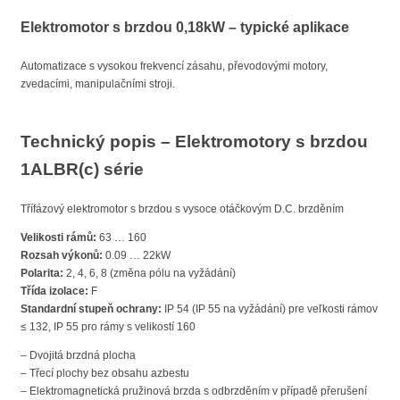
Elektromotor s brzdou 0,18kW – typické aplikace
Automatizace s vysokou frekvencí zásahu, převodovými motory,
zvedacími, manipulačními stroji.
Technický popis – Elektromotory s brzdou
1ALBR(c) série
Třífázový elektromotor s brzdou s vysoce otáčkovým D.C. brzděním
Velikosti rámů:
63 … 160
Rozsah výkonů:
0.09 … 22kW
Polarita:
2, 4, 6, 8 (změna pólu na vyžádání)
Třída izolace:
F
Standardní stupeň ochrany:
IP 54 (IP 55 na vyžádání) pre veľkosti rámov
≤ 132, IP 55 pro rámy s velikostí 160
– Dvojitá brzdná plocha
– Třecí plochy bez obsahu azbestu
– Elektromagnetická pružinová brzda s odbrzděním v případě přerušení