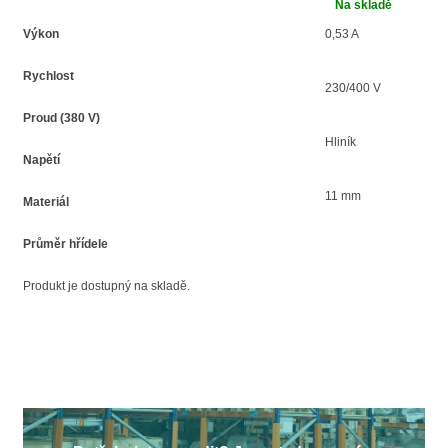
Na skladě
Výkon
0,53 A
Rychlost
230/400 V
Proud (380 V)
Hliník
Napětí
11 mm
Materiál
Průměr hřídele
Produkt je dostupný na skladě.