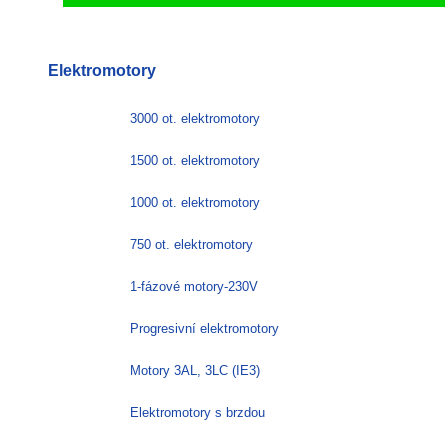
Tento
produkt
má
Elektromotory
více
variant.
Možnosti
3000 ot. elektromotory
lze
vybrat
1500 ot. elektromotory
na
stránce
1000 ot. elektromotory
produktu
750 ot. elektromotory
1-fázové motory-230V
Progresivní elektromotory
Motory 3AL, 3LC (IE3)
Elektromotory s brzdou