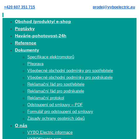
Skip
+420 607 351 715
prodej@vyboelectric.eu
to
content
Skip
Obchod /produkty/ e-shop
to
Poptávky
content
Havárie-pohotovost-24h
Reference
Dokumenty
Specifikace elektromotorů
Přeprava
Všeobecné obchodní podmínky pro spotřebitele
Všeobecné obchodní podmínky pro podnikatele
Reklamační řád pro spotřebitele
Reklamační řád pro podnikatele
Reklamační protokol
Odstoupení od smlouvy – PDF
Formulář pro odstoupení od smlouvy
Zásady ochrany osobních údajů
O nás
VYBO Electric informace