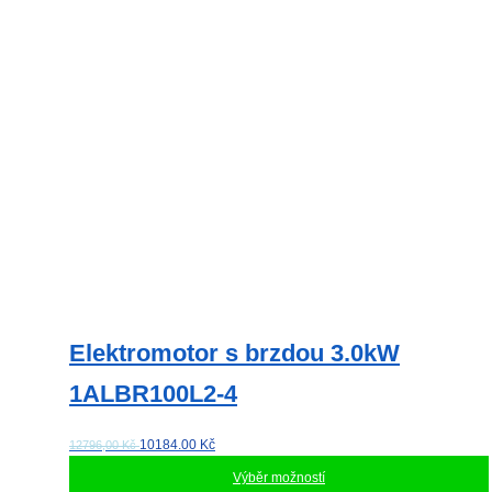
Možnosti
lze
vybrat
na
stránce
produktu
Elektromotor s brzdou 3.0kW
1ALBR100L2-4
10184.00
Kč
12796,00 Kč
Výběr možností