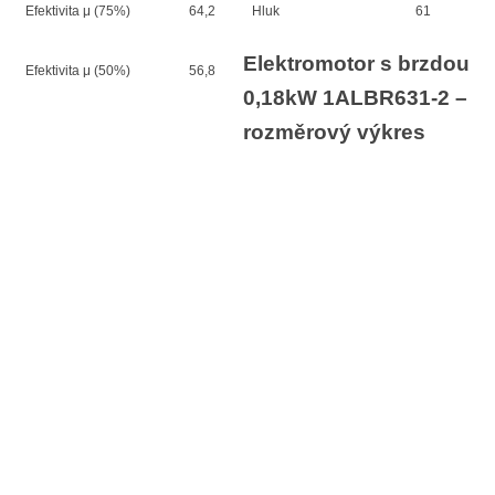
Efektivita μ (75%)
64,2
Hluk
61
Elektromotor s brzdou
Efektivita μ (50%)
56,8
0,18kW 1ALBR631-2 –
rozměrový výkres