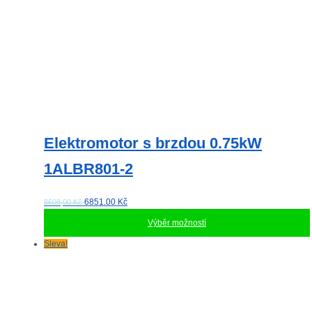
Elektromotor s brzdou 0.75kW
1ALBR801-2
6851.00
Kč
8608,00 Kč
Výběr možností
Tento
Sleva!
produkt
má
více
variant.