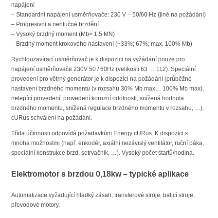
napájení
– Standardní napájení usměrňovače: 230 V – 50/60 Hz (jiné na požádání)
– Progresivní a nehlučné brzdění
– Vysoký brzdný moment (Mb> 1,5 MN)
– Brzdný moment krokového nastavení (~33%; 67%; max. 100% Mb)
Rychlouzavírací usměrňovač je k dispozici na vyžádání pouze pro
napájení usměrňovače 230V 50 / 60Hz (velikosti 63 … 112). Speciální
provedení pro větrný generátor je k dispozici na požádání (průběžné
nastavení brzdného momentu (v rozsahu 30% Mb max… 100% Mb max),
nelepící provedení, provedení korozní odolnosti, snížená hodnota
brzdného momentu, snížená regulace brzdného momentu v rozsahu, …).
cURus schválení na požádání.
Třída účinnosti odpovídá požadavkům Energy cURus. K dispozici s
mnoha možnostmi (např. enkodér, axiální nezávislý ventilátor, ruční páka,
speciální konstrukce brzd, setrvačník, …). Vysoký počet startů/hodina.
Elektromotor s brzdou 0,18kw – typické aplikace
Automatizace vyžadující hladký zásah, transferové stroje, balicí stroje,
převodové motory.