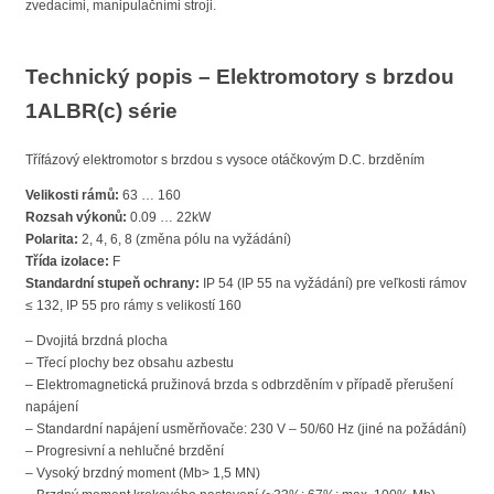
zvedacími, manipulačními stroji.
Technický popis – Elektromotory s brzdou
1ALBR(c) série
Třífázový elektromotor s brzdou s vysoce otáčkovým D.C. brzděním
Velikosti rámů:
63 … 160
Rozsah výkonů:
0.09 … 22kW
Polarita:
2, 4, 6, 8 (změna pólu na vyžádání)
Třída izolace:
F
Standardní stupeň ochrany:
IP 54 (IP 55 na vyžádání) pre veľkosti rámov
≤ 132, IP 55 pro rámy s velikostí 160
– Dvojitá brzdná plocha
– Třecí plochy bez obsahu azbestu
– Elektromagnetická pružinová brzda s odbrzděním v případě přerušení
napájení
– Standardní napájení usměrňovače: 230 V – 50/60 Hz (jiné na požádání)
– Progresivní a nehlučné brzdění
– Vysoký brzdný moment (Mb> 1,5 MN)