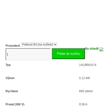
Provedení
Na skladě
Elektromotor
Přidat do košíku
s
brzdou
0.12kW
Typ
1ALBR632-6
1ALBR632-
6
Výkon
0,12 kW
množství
Rychlost
895 ot/min
Proud (380 V)
0,56 A