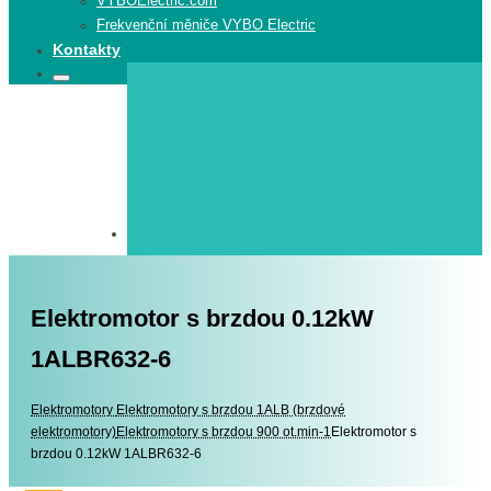
VYBOElectric.com
Frekvenční měniče VYBO Electric
Kontakty
Search
Search
for:
Elektromotor s brzdou 0.12kW
1ALBR632-6
Elektromotory
Elektromotory
Elektromotory s brzdou 1ALB (brzdové
elektromotory)
Elektromotory s brzdou 900 ot.min-1
Elektromotor s
brzdou 0.12kW 1ALBR632-6