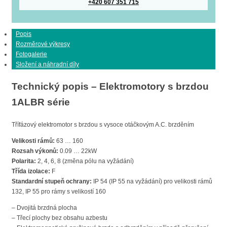
+420 607 351 715
Popis
Rozměrové výkresy
Fotogalerie
Složení a náhradní díly
Technický popis – Elektromotory s brzdou
1ALBR série
Třífázový elektromotor s brzdou s vysoce otáčkovým A.C. brzděním
Velikosti rámů:
63 … 160
Rozsah výkonů:
0.09 … 22kW
Polarita:
2, 4, 6, 8 (změna pólu na vyžádání)
Třída izolace:
F
Standardní stupeň ochrany:
IP 54 (IP 55 na vyžádání) pro velikosti rámů
132, IP 55 pro rámy s velikostí 160
– Dvojitá brzdná plocha
– Třecí plochy bez obsahu azbestu