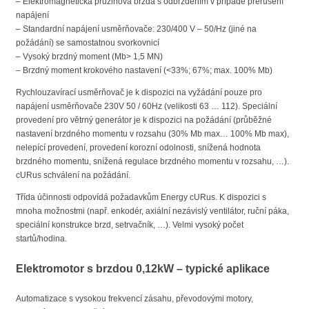
– Elektromagnetická pružinová brzda s odbrzděním v případě přerušení
napájení
– Standardní napájení usměrňovače: 230/400 V – 50/Hz (jiné na
požádání) se samostatnou svorkovnicí
– Vysoký brzdný moment (Mb> 1,5 MN)
– Brzdný moment krokového nastavení (<33%; 67%; max. 100% Mb)
Rychlouzavírací usměrňovač je k dispozici na vyžádání pouze pro
napájení usměrňovače 230V 50 / 60Hz (velikosti 63 … 112). Speciální
provedení pro větrný generátor je k dispozici na požádání (průběžné
nastavení brzdného momentu v rozsahu (30% Mb max… 100% Mb max),
nelepící provedení, provedení korozní odolnosti, snížená hodnota
brzdného momentu, snížená regulace brzdného momentu v rozsahu, …).
cURus schválení na požádání.
Třída účinnosti odpovídá požadavkům Energy cURus. K dispozici s
mnoha možnostmi (např. enkodér, axiální nezávislý ventilátor, ruční páka,
speciální konstrukce brzd, setrvačník, …). Velmi vysoký počet
startů/hodina.
Elektromotor s brzdou 0,12kW – typické aplikace
Automatizace s vysokou frekvencí zásahu, převodovými motory,