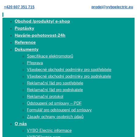
Skip
+420 607 351 715
prodej@vyboelectric.eu
to
content
Skip
Obchod /produkty/ e-shop
to
Poptávky
content
Havárie-pohotovost-24h
Reference
Dokumenty
Specifikace elektromotorů
Přeprava
Všeobecné obchodní podmínky pro spotřebitele
Všeobecné obchodní podmínky pro podnikatele
Reklamační řád pro spotřebitele
Reklamační řád pro podnikatele
Reklamační protokol
Odstoupení od smlouvy – PDF
Formulář pro odstoupení od smlouvy
Zásady ochrany osobních údajů
O nás
VYBO Electric informace