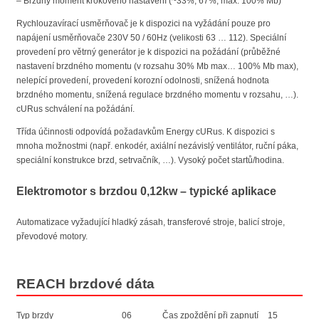
– Brzdný moment krokového nastavení (~33%; 67%; max. 100% Mb)
Rychlouzavírací usměrňovač je k dispozici na vyžádání pouze pro
napájení usměrňovače 230V 50 / 60Hz (velikosti 63 … 112). Speciální
provedení pro větrný generátor je k dispozici na požádání (průběžné
nastavení brzdného momentu (v rozsahu 30% Mb max… 100% Mb max),
nelepící provedení, provedení korozní odolnosti, snížená hodnota
brzdného momentu, snížená regulace brzdného momentu v rozsahu, …).
cURus schválení na požádání.
Třída účinnosti odpovídá požadavkům Energy cURus. K dispozici s
mnoha možnostmi (např. enkodér, axiální nezávislý ventilátor, ruční páka,
speciální konstrukce brzd, setrvačník, …). Vysoký počet startů/hodina.
Elektromotor s brzdou 0,12kw – typické aplikace
Automatizace vyžadující hladký zásah, transferové stroje, balicí stroje,
převodové motory.
REACH brzdové dáta
Typ brzdy
06
Čas zpoždění při zapnutí
15