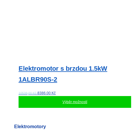
Elektromotor s brzdou 1.5kW
1ALBR90S-2
8386.00
Kč
10538,00 Kč
Výběr možností
Tento
produkt
má
Elektromotory
více