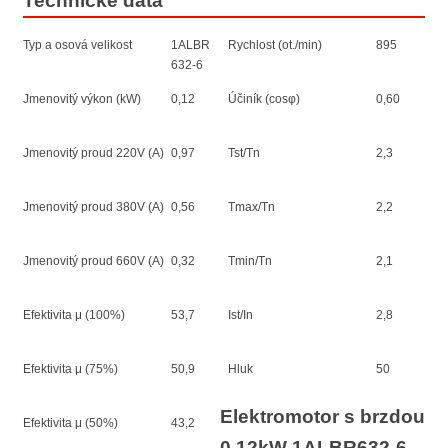
Technické data
Typ a osová velikost
1ALBR
Rychlost (ot./min)
895
632-6
Jmenovitý výkon (kW)
0,12
Účiník (cosφ)
0,60
Jmenovitý proud 220V (A)
0,97
Tst/Tn
2,3
Jmenovitý proud 380V (A)
0,56
Tmax/Tn
2,2
Jmenovitý proud 660V (A)
0,32
Tmin/Tn
2,1
Efektivita μ (100%)
53,7
Ist/In
2,8
Efektivita μ (75%)
50,9
Hluk
50
Elektromotor s brzdou
Efektivita μ (50%)
43,2
0,12kW 1ALBR632-6 –