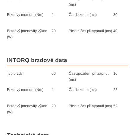
(ms)
Brzdový moment (Nm)
4
Čas brzdení (ms)
30
Brzdový jmenovitý výkon
20
Pick in čas při vypnutí (ms)
40
(W)
INTORQ brzdové data
Typ brzdy
06
Čas zpoždění při zapnutí
10
(ms)
Brzdový moment (Nm)
4
Čas brzdení (ms)
23
Brzdový jmenovitý výkon
20
Pick in čas při vypnutí (ms)
52
(W)