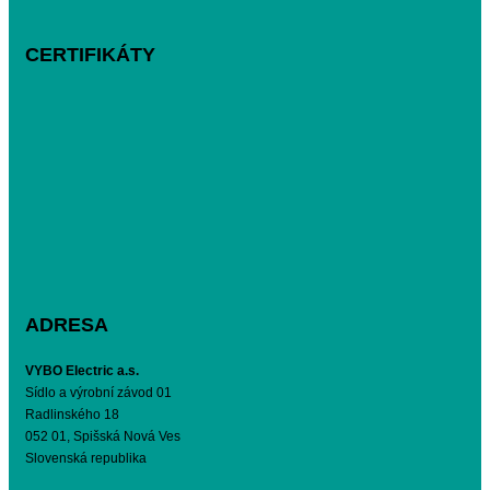
CERTIFIKÁTY
ADRESA
VYBO Electric a.s.
Sídlo a výrobní závod 01
Radlinského 18
052 01, Spišská Nová Ves
Slovenská republika