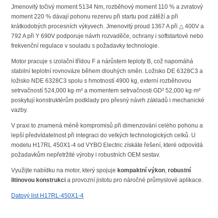
Jmenovitý točivý moment 5134 Nm, rozběhový moment 110 % a zvratový
moment 220 % dávají pohonu rezervu při startu pod zátěží a při
krátkodobých procesních výkyvech. Jmenovitý proud 1367 A při △ 400V a
792 A při Y 690V podporuje návrh rozvaděče, ochrany i softstartové nebo
frekvenční regulace v souladu s požadavky technologie.
Motor pracuje s izolační třídou F a nárůstem teploty B, což napomáhá
stabilní teplotní rovnováze během dlouhých směn. Ložisko DE 6328C3 a
ložisko NDE 6328C3 spolu s hmotností 4900 kg, externí rozběhovou
setrvačností 524,000 kg·m² a momentem setrvačnosti GD² 52,000 kg·m²
poskytují konstruktérům podklady pro přesný návrh základů i mechanické
vazby.
V praxi to znamená méně kompromisů při dimenzování celého pohonu a
lepší předvídatelnost při integraci do velkých technologických celků. U
modelu H17RL 450X1-4 od VYBO Electric získáte řešení, které odpovídá
požadavkům nepřetržité výroby i robustních OEM sestav.
Využijte nabídku na motor, který spojuje
kompaktní výkon
,
robustní
litinovou konstrukci
a provozní jistotu pro náročné průmyslové aplikace.
Datový list H17RL-450X1-4