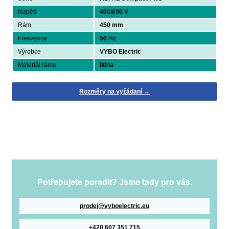
Napětí
400/690 V
Rám
450 mm
Frekvence
50 Hz
Výrobce
VYBO Electric
Materiál rámu
litina
Rozměry na vyžádaní →
Potřebujete poradit? Jsme tady pro vás.
prodej@vyboelectric.eu
+420 607 351 715