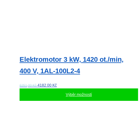
Elektromotor 3 kW, 1420 ot./min,
400 V, 1AL-100L2-4
4182.00
Kč
6251,00 Kč
Výběr možností
Tento
produkt
má
více
variant.
Možnosti