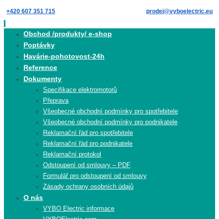
Skip
+420 607 351 715
prodej@vyboelectric.eu
to
content
Skip
Obchod /produkty/ e-shop
to
Poptávky
content
Havárie-pohotovost-24h
Reference
Dokumenty
Specifikace elektromotorů
Přeprava
Všeobecné obchodní podmínky pro spotřebitele
Všeobecné obchodní podmínky pro podnikatele
Reklamační řád pro spotřebitele
Reklamační řád pro podnikatele
Reklamační protokol
Odstoupení od smlouvy – PDF
Formulář pro odstoupení od smlouvy
Zásady ochrany osobních údajů
O nás
VYBO Electric informace