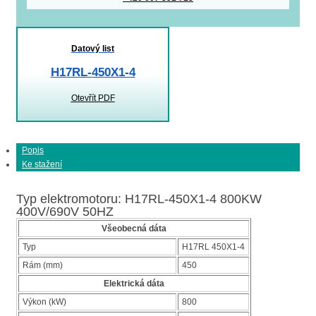
Datový list
H17RL-450X1-4
Otevřít PDF
Popis
Ke stažení
Typ elektromotoru: H17RL-450X1-4 800KW
400V/690V 50HZ
Všeobecná dáta
Typ
H17RL 450X1-4
Rám (mm)
450
Elektrická dáta
Výkon (kW)
800