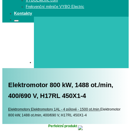
VYBOElectric.com
Frekvenční měniče VYBO Electric
Kontakty
Search
Search
for:
Elektromotor 800 kW, 1488 ot./min,
400/690 V, H17RL 450X1-4
Elektromotory
Elektromotory
Elektromotory 1AL - 4 pólové - 1500 ot./min.
Elektromotor
800 kW, 1488 ot./min, 400/690 V, H17RL 450X1-4
Perfektní produkt