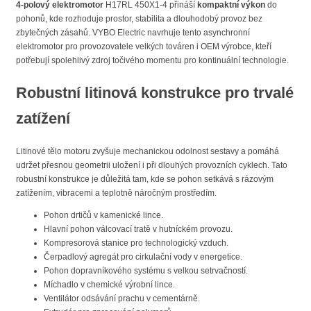
4-polový elektromotor
H17RL 450X1-4 přináší
kompaktní výkon
do
pohonů, kde rozhoduje prostor, stabilita a dlouhodobý provoz bez
zbytečných zásahů. VYBO Electric navrhuje tento asynchronní
elektromotor pro provozovatele velkých továren i OEM výrobce, kteří
potřebují spolehlivý zdroj točivého momentu pro kontinuální technologie.
Robustní litinová konstrukce pro trvalé
zatížení
Litinové tělo motoru zvyšuje mechanickou odolnost sestavy a pomáhá
udržet přesnou geometrii uložení i při dlouhých provozních cyklech. Tato
robustní konstrukce je důležitá tam, kde se pohon setkává s rázovým
zatížením, vibracemi a teplotně náročným prostředím.
Pohon drtičů v kamenické lince.
Hlavní pohon válcovací tratě v hutníckém provozu.
Kompresorová stanice pro technologický vzduch.
Čerpadlový agregát pro cirkulační vody v energetice.
Pohon dopravníkového systému s velkou setrvačností.
Míchadlo v chemické výrobní lince.
Ventilátor odsávání prachu v cementárně.