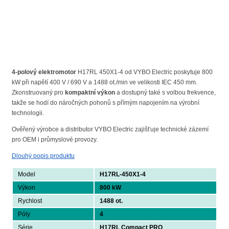
4-polový elektromotor
H17RL 450X1-4 od VYBO Electric poskytuje 800
kW při napětí 400 V / 690 V a 1488 ot./min ve velikosti IEC 450 mm.
Zkonstruovaný pro
kompaktní výkon
a dostupný také s volbou frekvence,
takže se hodí do náročných pohonů s přímým napojením na výrobní
technologii.
Ověřený výrobce a distributor VYBO Electric zajišťuje technické zázemí
pro OEM i průmyslové provozy.
Dlouhý popis produktu
Model
H17RL-450X1-4
Výkon
800 kW
Rychlost
1488 ot.
Póly
4
Série
H17RL Compact PRO