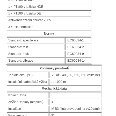
1 × PT100 v ložisku NDE
1 × PT100 v ložisku DE
Antikondenzační ohřívač 230V
3 × PTC termistor
Normy
Standard: specifikace
IEC60034-1
Standard: test
IEC60034-2
Standard: hluk
IEC60034-9
Standard: vibrace
IEC60034-14
Podmínky prostředí
Teplota okolí (°C)
-20 až +40 (-30, +50, +60 volitelné)
Instalační nadmořská výška
do 1000 m
Mechanická dáta
Izolační třída
F
Zvýšení teploty (oteplení)
B
Instaláce
IM B3 (jiná provedení na vyžádání)
Provozní režim
S1