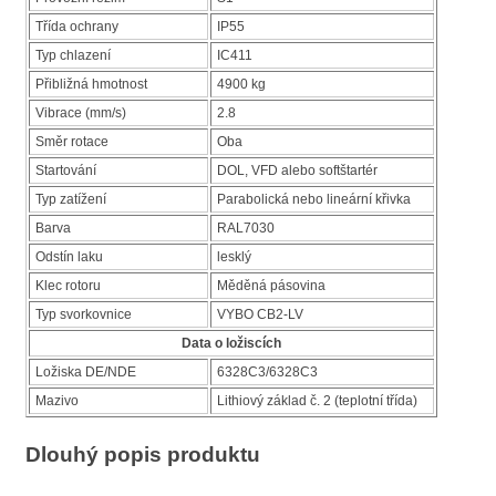
Třída ochrany
IP55
Typ chlazení
IC411
Přibližná hmotnost
4900 kg
Vibrace (mm/s)
2.8
Směr rotace
Oba
Startování
DOL, VFD alebo softštartér
Typ zatížení
Parabolická nebo lineární křivka
Barva
RAL7030
Odstín laku
lesklý
Klec rotoru
Měděná pásovina
Typ svorkovnice
VYBO CB2-LV
Data o ložiscích
Ložiska DE/NDE
6328C3/6328C3
Mazivo
Lithiový základ č. 2 (teplotní třída)
Dlouhý popis produktu