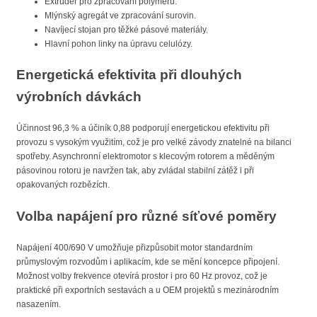
Extrudér pro zpracování polymerů.
Mlýnský agregát ve zpracování surovin.
Navíjecí stojan pro těžké pásové materiály.
Hlavní pohon linky na úpravu celulózy.
Energetická efektivita při dlouhých
výrobních dávkách
Účinnost 96,3 % a účiník 0,88 podporují energetickou efektivitu při
provozu s vysokým využitím, což je pro velké závody znatelné na bilanci
spotřeby. Asynchronní elektromotor s klecovým rotorem a měděným
pásovinou rotoru je navržen tak, aby zvládal stabilní zátěž i při
opakovaných rozbězích.
Volba napájení pro různé síťové poměry
Napájení 400/690 V umožňuje přizpůsobit motor standardním
průmyslovým rozvodům i aplikacím, kde se mění koncepce připojení.
Možnost volby frekvence otevírá prostor i pro 60 Hz provoz, což je
praktické při exportních sestavách a u OEM projektů s mezinárodním
nasazením.