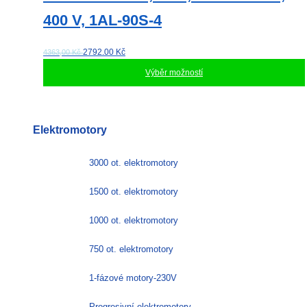
400 V, 1AL-90S-4
2792.00
Kč
4363,00 Kč
Výběr možností
Tento
produkt
má
Elektromotory
více
variant.
Možnosti
3000 ot. elektromotory
lze
vybrat
1500 ot. elektromotory
na
stránce
1000 ot. elektromotory
produktu
750 ot. elektromotory
1-fázové motory-230V
Progresivní elektromotory