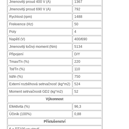
Jmenovitý proud 400 V (A)
1367
Jmenovitý proud 690 V (A)
792
Rychlost (rpm)
1488
Frekvence (Hz)
50
Poly
4
Napětí (V)
400/690
Jmenovitý točivý moment (Nm)
5134
Připojení
D/Y
Tmax/Tn (%)
220
Tst/Tn (%)
110
Ist/In (%)
750
Externí rozběhová setrvačnosť (kg*m2)
524
Moment setrvačnosti GD2 (kg*m2)
52
Výkonnost
Efektivita (%)
96,3
Účiník (100%)
0,88
Příslušenství
6 × PT100 ve vinutí