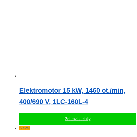
lze
vybrat
na
stránce
produktu
Elektromotor 15 kW, 1460 ot./min,
400/690 V, 1LC-160L-4
Zobrazit detaily
Sleva!