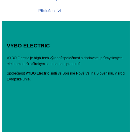
Příslušenství
VYBO ELECTRIC
VYBO Electric je high-tech výrobní společnost a dodavatel průmyslových
elektromotorů s širokým sortimentem produktů.
Společnost
VYBO Electric
sídlí ve Spišské Nové Vsi na Slovensku, v srdci
Evropské unie.