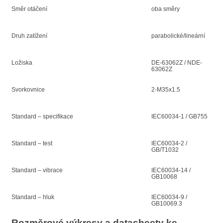
Směr otáčení
oba směry
Druh zatížení
parabolické/lineární
Ložiska
DE-63062Z / NDE-
63062Z
Svorkovnice
2-M35x1.5
Standard – specifikace
IEC60034-1 / GB755
Standard – test
IEC60034-2 /
GB/T1032
Standard – vibrace
IEC60034-14 /
GB10068
Standard – hluk
IEC60034-9 /
GB10069.3
Rozměrové výkresy a datasheety ke