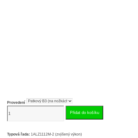
Provedení
Elektromotor
Přidat do košíku
6,3
kW
1ALZ112M-
2,
Typová řada:
1ALZ1112M-2 (zvýšený výkon)