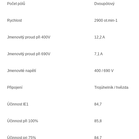
Počet pólů
Dvoupólový
Rychlost
2900 ot.min-1
Jmenovitý proud při 400V
12,2 A
Jmenovitý proud při 690V
7,1 A
Jmenovité napětí
400 / 690 V
Připojení
Trojúhelník / hvězda
Účinnost IE1
84,7
Účinnost při 100%
85,8
Účinnost pri 75%
84,7