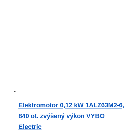
více
variant.
Možnosti
lze
vybrat
na
stránce
produktu
Elektromotor 0,12 kW 1ALZ63M2-6,
840 ot. zvýšený výkon VYBO
Electric