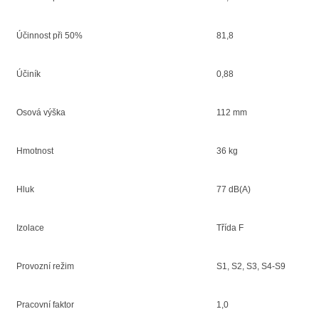
Účinnost při 50%
81,8
Účiník
0,88
Osová výška
112 mm
Hmotnost
36 kg
Hluk
77 dB(A)
Izolace
Třída F
Provozní režim
S1, S2, S3, S4-S9
Pracovní faktor
1,0