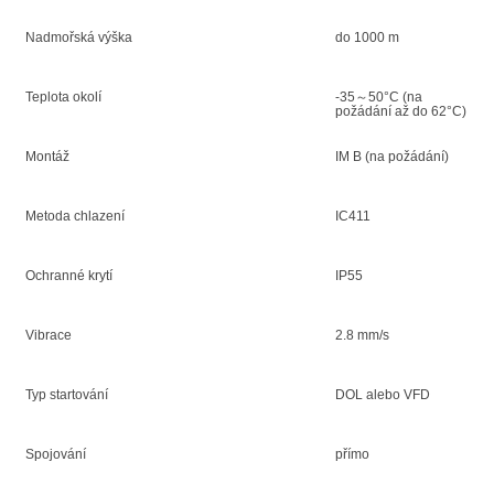
Nadmořská výška
do 1000 m
Teplota okolí
-35～50°C (na
požádání až do 62°C)
Montáž
IM B (na požádání)
Metoda chlazení
IC411
Ochranné krytí
IP55
Vibrace
2.8 mm/s
Typ startování
DOL alebo VFD
Spojování
přímo