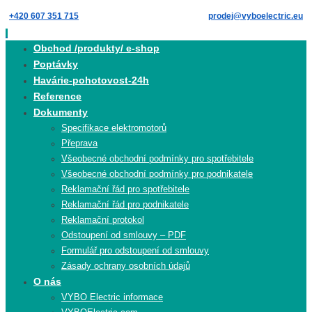
Skip
+420 607 351 715
prodej@vyboelectric.eu
to
content
Skip
Obchod /produkty/ e-shop
to
Poptávky
content
Havárie-pohotovost-24h
Reference
Dokumenty
Specifikace elektromotorů
Přeprava
Všeobecné obchodní podmínky pro spotřebitele
Všeobecné obchodní podmínky pro podnikatele
Reklamační řád pro spotřebitele
Reklamační řád pro podnikatele
Reklamační protokol
Odstoupení od smlouvy – PDF
Formulář pro odstoupení od smlouvy
Zásady ochrany osobních údajů
O nás
VYBO Electric informace