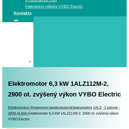
VYBOElectric.com
Frekvenční měniče VYBO Electric
Kontakty
Search
Search
for:
Elektromotor 6,3 kW 1ALZ112M-2,
2900 ot. zvýšený výkon VYBO Electric
Elektromotory
Elektromotory
Progresivní elektromotory
Elektromotory 1ALZ - 2 pólové -
3000 ot./min.
Elektromotor 6,3 kW 1ALZ112M-2, 2900 ot. zvýšený výkon
VYBO Electric