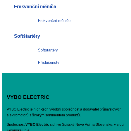
Frekvenční měniče
Frekvenční měniče
Softštartéry
Softstartéry
Příslušenství
VYBO ELECTRIC
VYBO Electric je high-tech výrobní společnost a dodavatel průmyslových
elektromotorů s širokým sortimentem produktů.
Společnost
VYBO Electric
sídlí ve Spišské Nové Vsi na Slovensku, v srdci
Evropské unie.