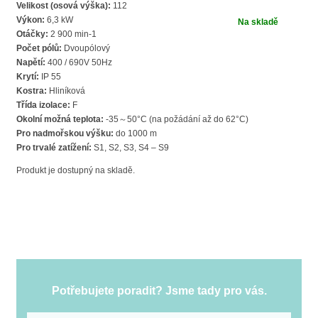
2900
Velikost (osová výška):
112
ot.
Výkon:
6,3 kW
Na skladě
zvýšený
Otáčky:
2 900 min-1
výkon
Počet pólů:
Dvoupólový
VYBO
Napětí:
400 / 690V 50Hz
Electric
Krytí:
IP 55
množství
Kostra:
Hliníková
Třída izolace:
F
Okolní možná teplota:
-35～50°C (na požádání až do 62°C)
Pro nadmořskou výšku:
do 1000 m
Pro trvalé zatížení:
S1, S2, S3, S4 – S9
Produkt je dostupný na skladě.
Potřebujete poradit? Jsme tady pro vás.