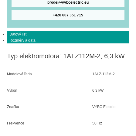
prodej@vyboelectric.eu
+420 607 351 715
Datový list
Rozměry a data
Typ elektromotora: 1ALZ112M-2, 6,3 kW
Modelová řada
1ALZ-112M-2
Výkon
6,3 kW
Značka
VYBO Electric
Frekvence
50 Hz