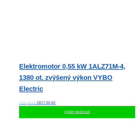
Elektromotor 0,55 kW 1ALZ71M-4,
1380 ot. zvýšený výkon VYBO
Electric
2817.00
Kč
3433,00 Kč
Výběr možností
Tento
produkt
má