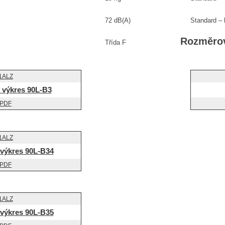
72 dB(A)
Standard – 
Rozměrov
Třída F
výkres 90L-B3
výkres 90L-B34
výkres 90L-B35