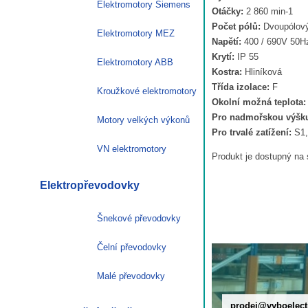
Elektromotory Siemens
Otáčky:
2 860 min-1
zvýšený
Počet pólů:
Dvoupólov
výkon
Elektromotory MEZ
Napětí:
400 / 690V 50H
VYBO
Krytí:
IP 55
Electric
Elektromotory ABB
Kostra:
Hliníková
množství
Třída izolace:
F
Kroužkové elektromotory
Okolní možná teplota:
Pro nadmořskou výšk
Motory velkých výkonů
Pro trvalé zatížení:
S1,
VN elektromotory
Produkt je dostupný na 
Elektropřevodovky
Šnekové převodovky
Čelní převodovky
Malé převodovky
prodej@vyboelect