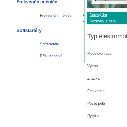
Frekvenční měniče
Datový list
Frekvenční měniče
Rozměry a data
Softštartéry
Typ elektromo
Softstartéry
Modelová řada
Příslušenství
Výkon
Značka
Frekvence
Počet pólů
Rychlost