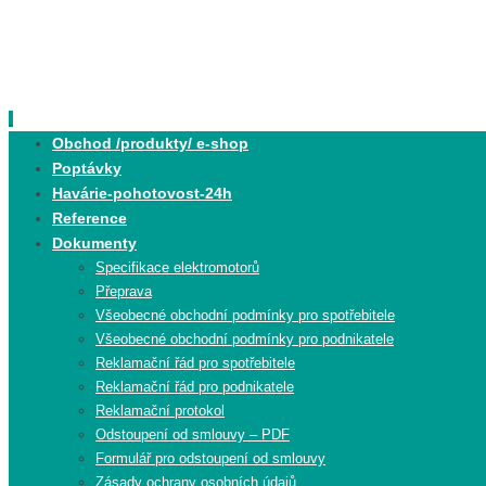
Skip
to
content
Skip
Obchod /produkty/ e-shop
to
Poptávky
content
Havárie-pohotovost-24h
Reference
Dokumenty
Specifikace elektromotorů
Přeprava
Všeobecné obchodní podmínky pro spotřebitele
Všeobecné obchodní podmínky pro podnikatele
Reklamační řád pro spotřebitele
Reklamační řád pro podnikatele
Reklamační protokol
Odstoupení od smlouvy – PDF
Formulář pro odstoupení od smlouvy
Zásady ochrany osobních údajů