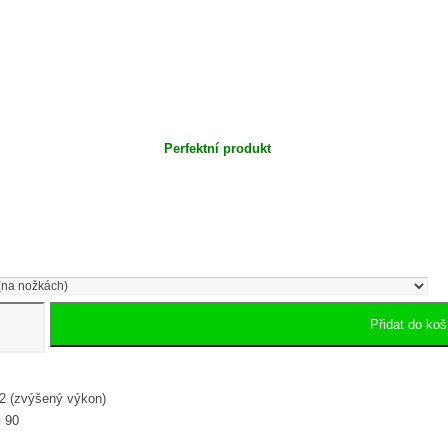
Perfektní produkt
Přidat do koš
 (zvýšený výkon)
:
90