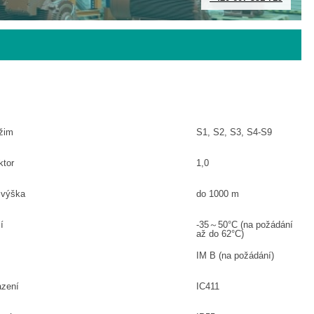
ežim
S1, S2, S3, S4-S9
ktor
1,0
 výška
do 1000 m
í
-35～50°C (na požádání
až do 62°C)
IM B (na požádání)
azení
IC411