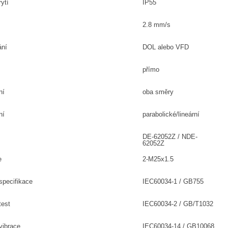
ytí
IP55
2.8 mm/s
ání
DOL alebo VFD
přímo
ní
oba směry
ní
parabolické/lineární
DE-62052Z / NDE-
62052Z
e
2-M25x1.5
specifikace
IEC60034-1 / GB755
test
IEC60034-2 / GB/T1032
vibrace
IEC60034-14 / GB10068