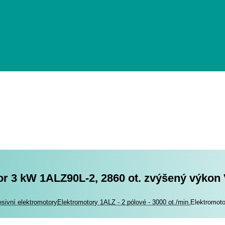
or 3 kW 1ALZ90L-2, 2860 ot. zvýšený výkon
romotory
esivní elektromotory
Elektromotory 1ALZ - 2 pólové - 3000 ot./min.
Elektromot