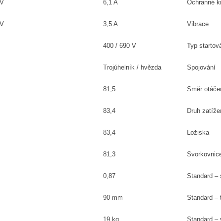
0V
6,1 A
Ochranné kr
0V
3,5 A
Vibrace
400 / 690 V
Typ startov
Trojúhelník / hvězda
Spojování
81,5
Směr otáče
83,4
Druh zatíže
83,4
Ložiska
81,3
Svorkovnic
0,87
Standard – 
90 mm
Standard – 
19 kg
Standard – 