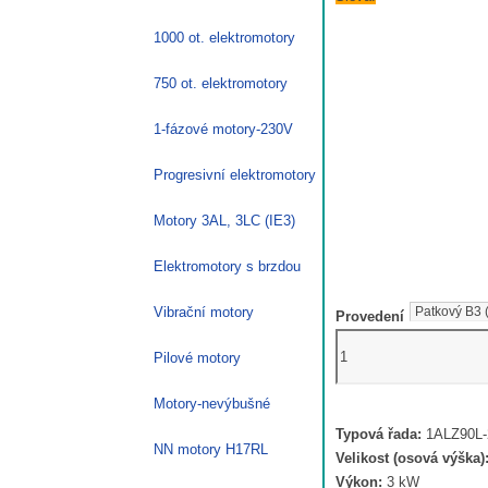
1000 ot. elektromotory
750 ot. elektromotory
1-fázové motory-230V
Progresivní elektromotory
Motory 3AL, 3LC (IE3)
Elektromotory s brzdou
Vibrační motory
Provedení
Elektromotor
Pilové motory
3
kW
Motory-nevýbušné
1ALZ90L-
Typová řada:
1ALZ90L-2
2,
NN motory H17RL
Velikost (osová výška)
2860
Výkon:
3 kW
ot.