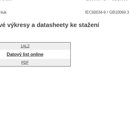
hluk
IEC60034-9 / GB10069.3
é výkresy a datasheety ke stažení
Datový list online