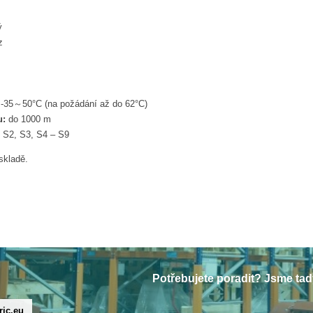
ý
z
-35～50°C (na požádání až do 62°C)
u:
do 1000 m
 S2, S3, S4 – S9
skladě.
Potřebujete poradit? Jsme tad
ric.eu