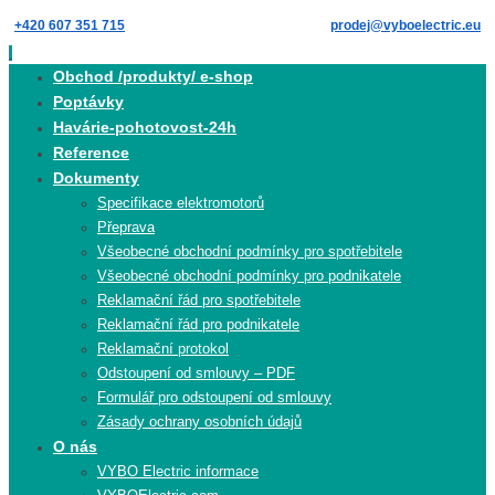
Skip
+420 607 351 715
prodej@vyboelectric.eu
to
content
Skip
Obchod /produkty/ e-shop
to
Poptávky
content
Havárie-pohotovost-24h
Reference
Dokumenty
Specifikace elektromotorů
Přeprava
Všeobecné obchodní podmínky pro spotřebitele
Všeobecné obchodní podmínky pro podnikatele
Reklamační řád pro spotřebitele
Reklamační řád pro podnikatele
Reklamační protokol
Odstoupení od smlouvy – PDF
Formulář pro odstoupení od smlouvy
Zásady ochrany osobních údajů
O nás
VYBO Electric informace