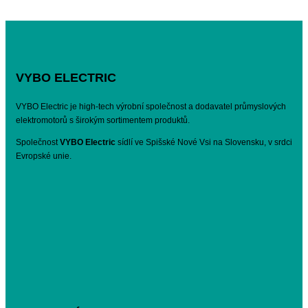
VYBO ELECTRIC
VYBO Electric je high-tech výrobní společnost a dodavatel průmyslových
elektromotorů s širokým sortimentem produktů.
Společnost
VYBO Electric
sídlí ve Spišské Nové Vsi na Slovensku, v srdci
Evropské unie.