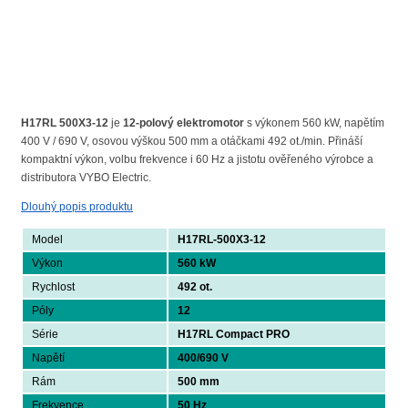
H17RL 500X3-12
je
12-polový elektromotor
s výkonem 560 kW, napětím
400 V / 690 V, osovou výškou 500 mm a otáčkami 492 ot./min. Přináší
kompaktní výkon, volbu frekvence i 60 Hz a jistotu ověřeného výrobce a
distributora VYBO Electric.
Dlouhý popis produktu
Model
H17RL-500X3-12
Výkon
560 kW
Rychlost
492 ot.
Póly
12
Série
H17RL Compact PRO
Napětí
400/690 V
Rám
500 mm
Frekvence
50 Hz