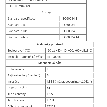
3 × PTC termistor
Normy
Standard: specifikace
IEC60034-1
Standard: test
IEC60034-2
Standard: hluk
IEC60034-9
Standard: vibrace
IEC60034-14
Podmínky prostředí
Teplota okolí (°C)
-20 až +40 (-30, +50, +60 volitelné)
Instalační nadmořská výška
do 1000 m
Mechanická dáta
Izolační třída
F
Zvýšení teploty (oteplení)
B
Instaláce
IM B3 (jiná provedení na vyžádání)
Provozní režim
S1
Třída ochrany
IP55
Typ chlazení
IC411
Přibližná hmotnost
6720 kg