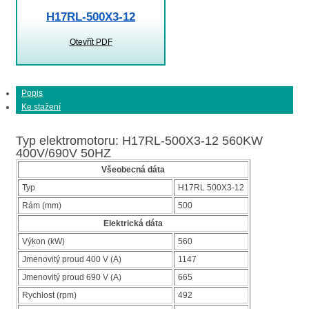
H17RL-500X3-12
Otevřít PDF
Popis
Ke stažení
Typ elektromotoru: H17RL-500X3-12 560KW
400V/690V 50HZ
Všeobecná dáta
Typ
H17RL 500X3-12
Rám (mm)
500
Elektrická dáta
Výkon (kW)
560
Jmenovitý proud 400 V (A)
1147
Jmenovitý proud 690 V (A)
665
Rychlost (rpm)
492