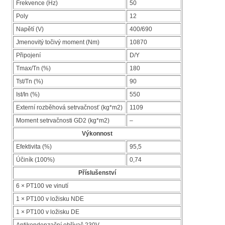
Frekvence (Hz)
50
Poly
12
Napětí (V)
400/690
Jmenovitý točivý moment (Nm)
10870
Připojení
D/Y
Tmax/Tn (%)
180
Tst/Tn (%)
90
Ist/In (%)
550
Externí rozběhová setrvačnosť (kg*m2)
1109
Moment setrvačnosti GD2 (kg*m2)
–
Výkonnost
Efektivita (%)
95,5
Účiník (100%)
0,74
Příslušenství
6 × PT100 ve vinutí
1 × PT100 v ložisku NDE
1 × PT100 v ložisku DE
Antikondenzační ohřívač 230V