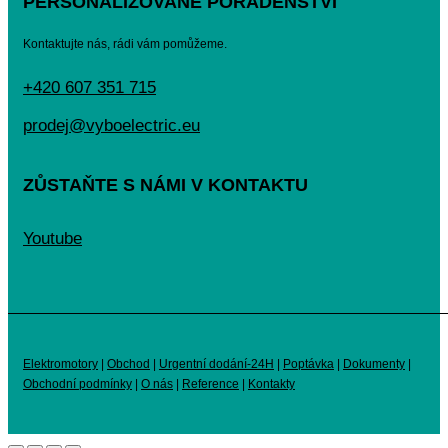
PERSONALIZOVANÉ PORADENSTVÍ
Kontaktujte nás, rádi vám pomůžeme.
+420 607 351 715
prodej@vyboelectric.eu
ZŮSTAŇTE S NÁMI V KONTAKTU
Youtube
Elektromotory
|
Obchod
|
Urgentní dodání-24H
|
Poptávka
|
Dokumenty
|
Obchodní podmínky
|
O nás
|
Reference
|
Kontakty