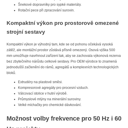
Šnekové dopravníky pro sypké materiály.
Rotační pece při zpracování surovin.
Kompaktní výkon pro prostorově omezené
strojní sestavy
Kompaktní výkon je výhodný tam, kde se od pohonu očekává vysoká
zátěž, ale montážní prostor zůstává přísně omezený. Osová výška 500
mm umožňuje navrhnout zařízení tak, aby se zachovala výkonová rezerva
bez zbytečného nárůstu celkové sestavy. Pro OEM výrobce to znamená
jednodušší začlenění do rámů, agregátů a komplexních technologických
bloků.
Extrudéry na plastové směsi.
Kompresorové agregáty pro procesní vzduch.
Válcovací stolice v hutní výrobě.
Průmyslové mlýny na minerální suroviny.
Velké míchačky pro chemické dávkování.
Možnost volby frekvence pro 50 Hz i 60