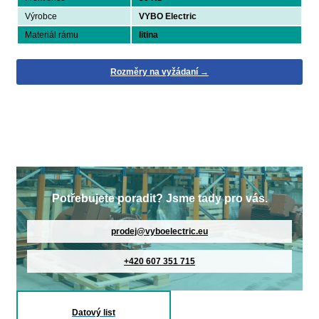
Výrobce
VYBO Electric
Materiál rámu
litina
Rozměry na vyžádaní →
Potřebujete poradit? Jsme tady pro vás.
prodej@vyboelectric.eu
+420 607 351 715
Datový list