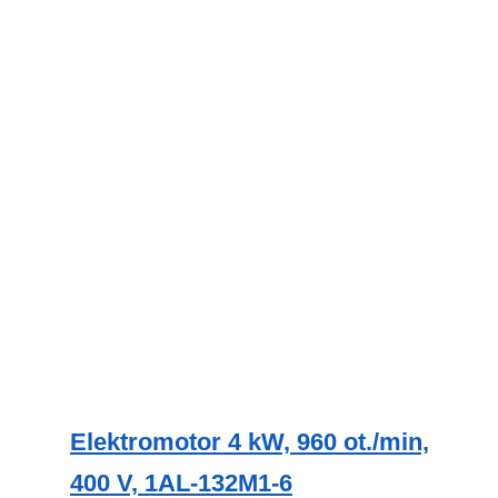
variant.
Možnosti
lze
vybrat
na
stránce
produktu
Elektromotor 4 kW, 960 ot./min,
400 V, 1AL-132M1-6