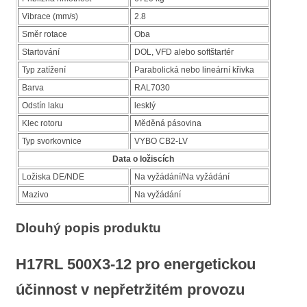
Vibrace (mm/s)
2.8
Směr rotace
Oba
Startování
DOL, VFD alebo softštartér
Typ zatížení
Parabolická nebo lineární křivka
Barva
RAL7030
Odstín laku
lesklý
Klec rotoru
Měděná pásovina
Typ svorkovnice
VYBO CB2-LV
Data o ložiscích
Ložiska DE/NDE
Na vyžádání/Na vyžádání
Mazivo
Na vyžádání
Dlouhý popis produktu
H17RL 500X3-12
pro energetickou
účinnost v nepřetržitém provozu