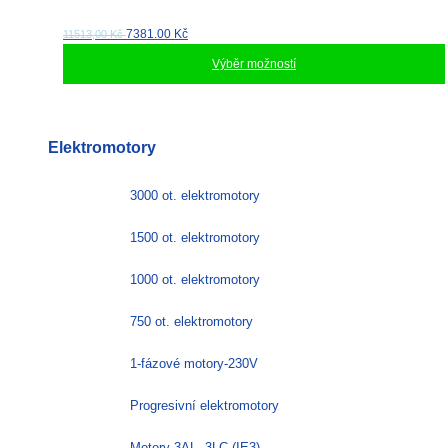
7381.00
Kč
11513,00 Kč
Výběr možností
Tento
produkt
má
Elektromotory
více
variant.
Možnosti
3000 ot. elektromotory
lze
vybrat
1500 ot. elektromotory
na
stránce
1000 ot. elektromotory
produktu
750 ot. elektromotory
1-fázové motory-230V
Progresivní elektromotory
Motory 3AL, 3LC (IE3)