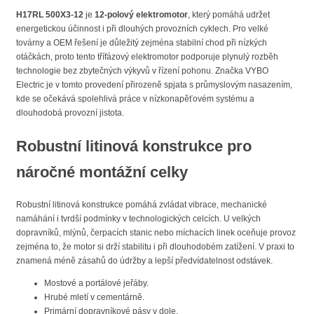
H17RL 500X3-12
je
12-polový elektromotor
, který pomáhá udržet
energetickou účinnost i při dlouhých provozních cyklech. Pro velké
továrny a OEM řešení je důležitý zejména stabilní chod při nízkých
otáčkách, proto tento třífázový elektromotor podporuje plynulý rozběh
technologie bez zbytečných výkyvů v řízení pohonu. Značka VYBO
Electric je v tomto provedení přirozeně spjata s průmyslovým nasazením,
kde se očekává spolehlivá práce v nízkonapěťovém systému a
dlouhodobá provozní jistota.
Robustní litinová konstrukce pro
náročné montážní celky
Robustní litinová konstrukce pomáhá zvládat vibrace, mechanické
namáhání i tvrdší podmínky v technologických celcích. U velkých
dopravníků, mlýnů, čerpacích stanic nebo míchacích linek oceňuje provoz
zejména to, že motor si drží stabilitu i při dlouhodobém zatížení. V praxi to
znamená méně zásahů do údržby a lepší předvídatelnost odstávek.
Mostové a portálové jeřáby.
Hrubé mletí v cementárně.
Primární dopravníkové pásy v dole.