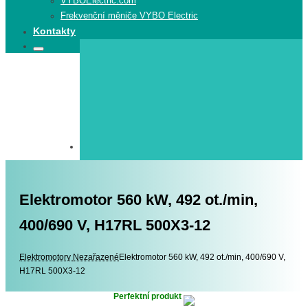
VYBOElectric.com
Frekvenční měniče VYBO Electric
Kontakty
Search
Search
for:
Elektromotor 560 kW, 492 ot./min,
400/690 V, H17RL 500X3-12
Elektromotory
Elektromotory
Nezařazené
Elektromotor 560 kW, 492 ot./min, 400/690 V,
H17RL 500X3-12
Perfektní produkt