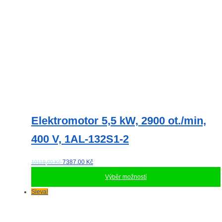
Elektromotor 5,5 kW, 2900 ot./min,
400 V, 1AL-132S1-2
7387.00
Kč
10119,00 Kč
Výběr možností
Tento
Sleva!
produkt
má
více