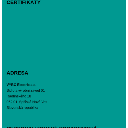
CERTIFIKÁTY
ADRESA
VYBO Electric a.s.
Sídlo a výrobní závod 01
Radlinského 18
052 01, Spišská Nová Ves
Slovenská republika