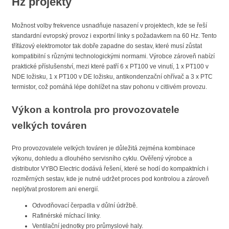
Hz projekty
Možnost volby frekvence usnadňuje nasazení v projektech, kde se řeší
standardní evropský provoz i exportní linky s požadavkem na 60 Hz. Tento
třífázový elektromotor tak dobře zapadne do sestav, které musí zůstat
kompatibilní s různými technologickými normami. Výrobce zároveň nabízí
praktické příslušenství, mezi které patří 6 x PT100 ve vinutí, 1 x PT100 v
NDE ložisku, 1 x PT100 v DE ložisku, antikondenzační ohřívač a 3 x PTC
termistor, což pomáhá lépe dohlížet na stav pohonu v citlivém provozu.
Výkon a kontrola pro provozovatele
velkých továren
Pro provozovatele velkých továren je důležitá zejména kombinace
výkonu, dohledu a dlouhého servisního cyklu. Ověřený výrobce a
distributor VYBO Electric dodává řešení, které se hodí do kompaktních i
rozměrných sestav, kde je nutné udržet proces pod kontrolou a zároveň
neplýtvat prostorem ani energií.
Odvodňovací čerpadla v důlní údržbě.
Rafinérské míchací linky.
Ventilační jednotky pro průmyslové haly.