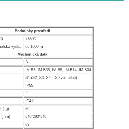
Podmínky prostředí
C)
+65°C
mořská výška
do 1000 m
Mechanická data
B
IM B3, IM B35, IM B5, IM B14, IM B34
S1 (S2, S3, S4 – S9 volite3né)
IP55
F
IC411
í (kg)
50
í (mm)
540*290*340
69