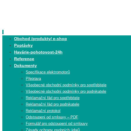
Skip
to
content
Skip
Obchod /produkty/ e-shop
to
Poptávky
content
Havárie-pohotovost-24h
Reference
Dokumenty
Specifikace elektromotorů
Přeprava
Všeobecné obchodní podmínky pro spotřebitele
Všeobecné obchodní podmínky pro podnikatele
Reklamační řád pro spotřebitele
Reklamační řád pro podnikatele
Reklamační protokol
Odstoupení od smlouvy – PDF
Formulář pro odstoupení od smlouvy
Zásady ochrany osobních údajů