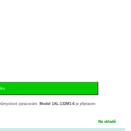
íku
průmyslové zpracování.
Model 1AL-132M1-6
je připraven
Na skladě