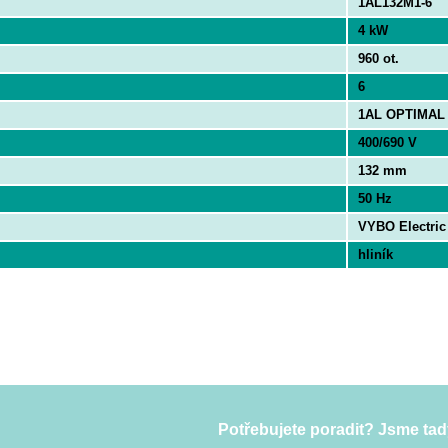
1AL132M1-6
4 kW
960 ot.
6
1AL OPTIMAL
400/690 V
132 mm
50 Hz
VYBO Electric
hliník
Potřebujete poradit? Jsme tad