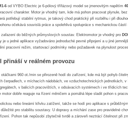
M1-6
od VYBO Electric je 6-pólový třífázový model se jmenovitým napětím
4
pracovní charakter. Motor je vhodný tam, kde má pohon pracovat plynule, b
erá potřebují stabilní rytmus, je takový chod praktický při rozběhu i při dlo
pohonu očekává souvislá práce a spolehlivá spolupráce s mechanickou částí s
zařazení do běžných průmyslových soustav. Elektromotor je vhodný pro
DO
dy je u jedné aplikace vyžadováno jednoduché pevné připojení a u jiné jemněj
ění pracovní režim, startovací podmínky nebo požadavek na plynulost proce
l přináší v reálném provozu
 otáčkami 960 ot./min se přirozeně hodí do zařízení, kde má být pohyb čitel
ních čerpadlech, v míchacích nádobách, ve vzduchotechnických jednotkách, v
gregátech, v balicích pracovištích, v odsávacích systémech i ve třídicích tec
že motor dobře reaguje na řízení měničem a pomáhá lépe sladit pohon s praco
bolickou nebo lineární křivku zatížení, takže se hodí pro aplikace s průběžn
to důležité pro stabilitu soustavy. U dopravy a míchání zase pro pravidelné c
i řízení. Pohon tak nepůsobí zbytečně tvrdě a zároveň neztrácí čitelnost při 