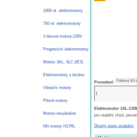
1000 ot. elektromotory
750 ot. elektromotory
1-fázové motory-230V
Progresivní elektromotory
Motory 3AL, 3LC (IE3)
Elektromotory s brzdou
Provedení
Vibrační motory
Elektromotor
4
Pilové motory
kW,
Elektromotor 1AL-132
960
Motory-nevýbušné
pro stabilní chod, pevné
ot./min,
400
Dlouhý popis produktu
NN motory H17RL
V,
1AL-