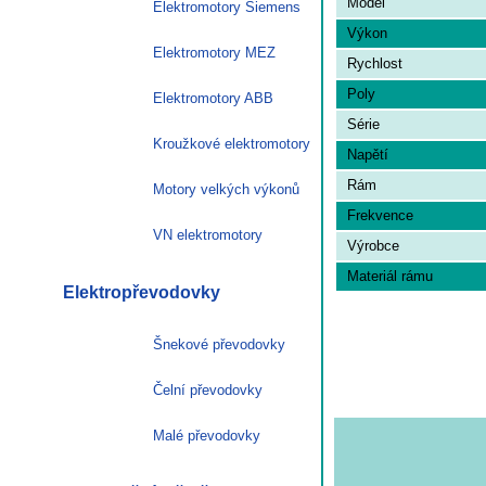
Model
Elektromotory Siemens
132M1-
Výkon
6
Elektromotory MEZ
Rychlost
množství
Poly
Elektromotory ABB
Série
Kroužkové elektromotory
Napětí
Rám
Motory velkých výkonů
Frekvence
VN elektromotory
Výrobce
Materiál rámu
Elektropřevodovky
Šnekové převodovky
Čelní převodovky
Malé převodovky