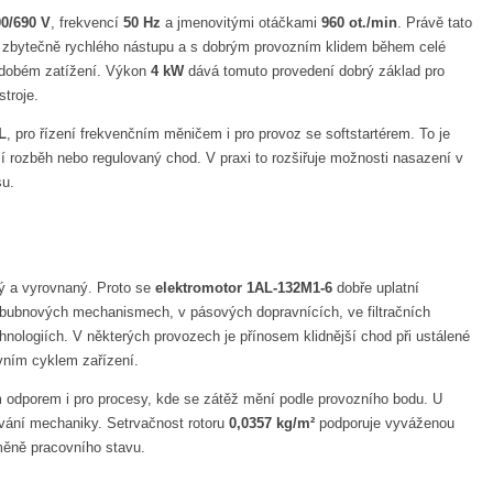
00/690 V
, frekvencí
50 Hz
a jmenovitými otáčkami
960 ot./min
. Právě tato
ez zbytečně rychlého nástupu a s dobrým provozním klidem během celé
uhodobém zatížení. Výkon
4 kW
dává tomuto provedení dobrý základ pro
troje.
L
, pro řízení frekvenčním měničem i pro provoz se softstartérem. To je
ší rozběh nebo regulovaný chod. V praxi to rozšiřuje možnosti nasazení v
su.
ný a vyrovnaný. Proto se
elektromotor 1AL-132M1-6
dobře uplatní
 bubnových mechanismech, v pásových dopravnících, ve filtračních
hnologiích. V některých provozech je přínosem klidnější chod při ustálené
vním cyklem zařízení.
ým odporem i pro procesy, kde se zátěž mění podle provozního bodu. U
hování mechaniky. Setrvačnost rotoru
0,0357 kg/m²
podporuje vyváženou
změně pracovního stavu.