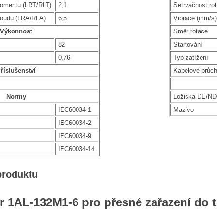
omentu (LRT/RLT)
2,1
Setrvačnost rot
roudu (LRA/RLA)
6,5
Vibrace (mm/s)
Výkonnost
Směr rotace
82
Startování
0,76
Typ zatížení
říslušenství
Kabelové průc
Normy
Ložiska DE/N
IEC60034-1
Mazivo
IEC60034-2
IEC60034-9
IEC60034-14
produktu
r 1AL-132M1-6 pro přesné zařazení do 