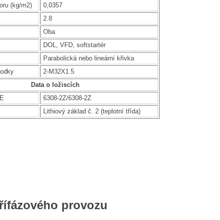
oru (kg/m2)
0,0357
2.8
Oba
DOL, VFD, softstartér
Parabolická nebo lineární křivka
hodky
2-M32X1.5
Data o ložiscích
DE
6308-2Z/6308-2Z
Lithiový základ č. 2 (teplotní třída)
třífázového provozu