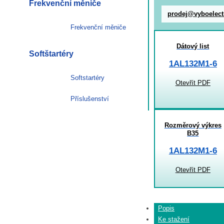
Frekvenční měniče
prodej@vyboelect
Frekvenční měniče
Dátový list
Softštartéry
1AL132M1-6
Softstartéry
Otevřít PDF
Příslušenství
Rozměrový výkres
B35
1AL132M1-6
Otevřít PDF
Popis
Ke stažení