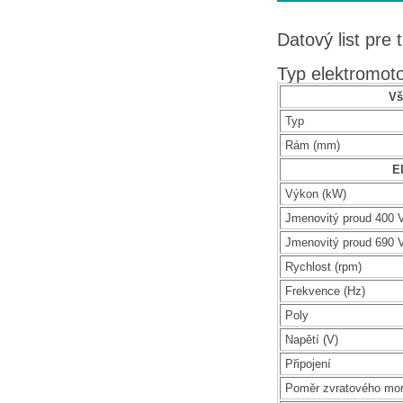
Datový list pre 
Typ elektromot
Vš
Typ
Rám (mm)
El
Výkon (kW)
Jmenovitý proud 400 V
Jmenovitý proud 690 V
Rychlost (rpm)
Frekvence (Hz)
Poly
Napětí (V)
Připojení
Poměr zvratového mo