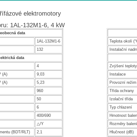
třífázové elektromotory
oru: 1AL-132M1-6, 4 kW
eobecná data
1AL-132M1-6
Teplota okolí (°
132
Instalační nad
ektrická data
4
Zvýšení teploty
 (A)
9,03
Instalace
 (A)
5,23
Provozní režim
960
Třída ochrany
50
Izolační třída
6
Typ chlazení
400/690
Hmotnost balen
△/Y
Rozměry balen
mentu (BDT/RLT)
2,1
Hlučnost (dB)