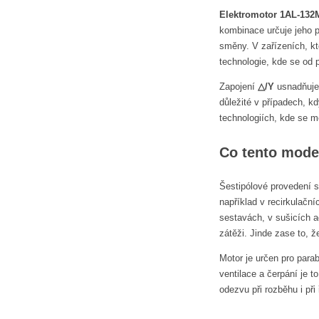
Elektromotor 1AL-132
kombinace určuje jeho 
směny. V zařízeních, kt
technologie, kde se od 
Zapojení
△/Y
usnadňuje 
důležité v případech, k
technologiích, kde se m
Co tento mode
Šestipólové provedení s
například v recirkulač
sestavách, v sušicích a
zátěži. Jinde zase to, 
Motor je určen pro para
ventilace a čerpání je 
odezvu při rozběhu i př