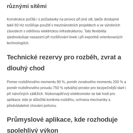
různými sítěmi
Konstrukce počítá i s požadavky na provoz při jiné síti, takže dostupné
také 60 Hz rozšiřuje použití v mezinárodních projektech a ve výrobních
závodech s odlišnou elektrickou infrastrukturou. Tato flexibilita
zjednodušuje nasazení při rozšiřování linek i při exportně orientovaných
technologiích.
Technické rezervy pro rozběh, zvrat a
dlouhý chod
Pomer rozběhového momentu 90 %, poměr zvratového momentu 200 % a
poměr rozběhového proudu 750 % vytvářejí prostor pro bezpečnější start i
při náročných zátěžích. Nízkonapěťový elektromotor se tak hodí pro
aplikace, kde je důležitá kontrola rozběhu, ochrana mechaniky a
předvídatelné chování pohonu.
Průmyslové aplikace, kde rozhoduje
spolehlivý výkon