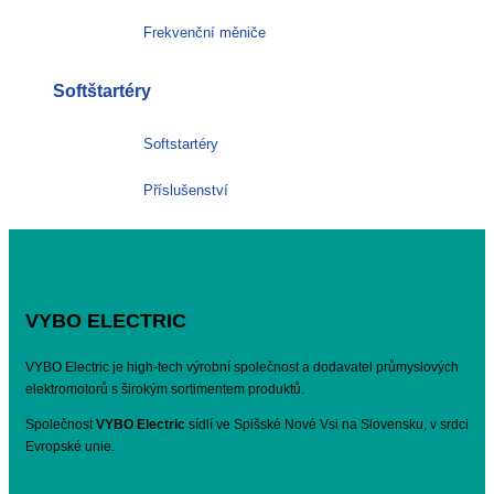
Frekvenční měniče
Softštartéry
Softstartéry
Příslušenství
VYBO ELECTRIC
VYBO Electric je high-tech výrobní společnost a dodavatel průmyslových
elektromotorů s širokým sortimentem produktů.
Společnost
VYBO Electric
sídlí ve Spišské Nové Vsi na Slovensku, v srdci
Evropské unie.