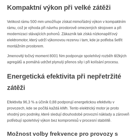
Kompaktní výkon při velké zátěži
Velikost rámu 500 mm umožňuje získat mimořádný výkon v kompaktním
rámu, což je výhoda při návrhu prostorově omezených strojoven a při
modernizaci stávajících pohonů. Zákazník tak získá nízkonapěťový
elektromotor, který udrží výkonovou rezervu i tam, kde je potřeba šetřit
montážním prostorem.
Jmenovitý točivý moment 8001 Nm podporuje spolehlivý rozběh těžkých
agregátů a pomáhá udržet plynulý přenos síly i při kolísání procesu.
Energetická efektivita při nepřetržité
zátěži
Efektivita 96,3 % a účiník 0,88 podporují energetickou efektivitu v
provozech, kde se počítá každá kWh. Tento elektrický motor je proto
vhodný pro podniky, které sledují dlouhodobé provozní náklady a zároveň
potřebují spolehlivý výkon bez kompromisů v procesní stabilitě.
Možnost volby frekvence pro provozy s