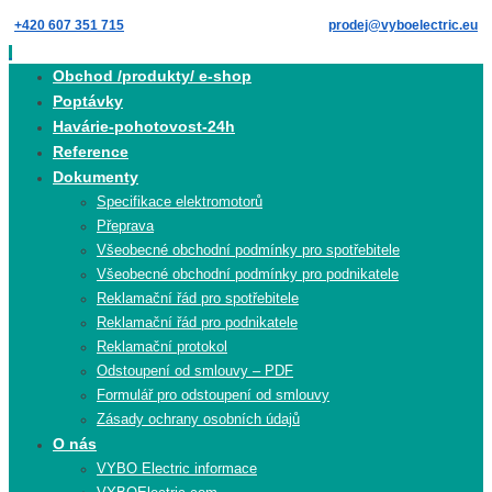
Skip
+420 607 351 715
prodej@vyboelectric.eu
to
content
Skip
Obchod /produkty/ e-shop
to
Poptávky
content
Havárie-pohotovost-24h
Reference
Dokumenty
Specifikace elektromotorů
Přeprava
Všeobecné obchodní podmínky pro spotřebitele
Všeobecné obchodní podmínky pro podnikatele
Reklamační řád pro spotřebitele
Reklamační řád pro podnikatele
Reklamační protokol
Odstoupení od smlouvy – PDF
Formulář pro odstoupení od smlouvy
Zásady ochrany osobních údajů
O nás
VYBO Electric informace