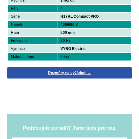
Rychlost
1492 ot.
Póly
4
Série
H17RL Compact PRO
Napětí
400/690 V
Rám
500 mm
Frekvence
50 Hz
Výrobce
VYBO Electric
Materiál rámu
litina
Rozměry na vyžádaní →
Potřebujete poradit? Jsme tady pro vás.