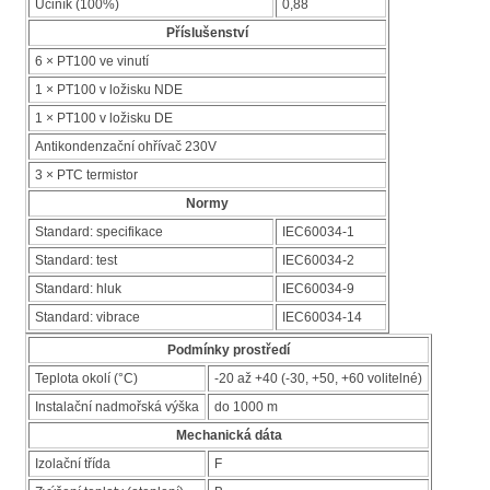
Účiník (100%)
0,88
Příslušenství
6 × PT100 ve vinutí
1 × PT100 v ložisku NDE
1 × PT100 v ložisku DE
Antikondenzační ohřívač 230V
3 × PTC termistor
Normy
Standard: specifikace
IEC60034-1
Standard: test
IEC60034-2
Standard: hluk
IEC60034-9
Standard: vibrace
IEC60034-14
Podmínky prostředí
Teplota okolí (°C)
-20 až +40 (-30, +50, +60 volitelné)
Instalační nadmořská výška
do 1000 m
Mechanická dáta
Izolační třída
F