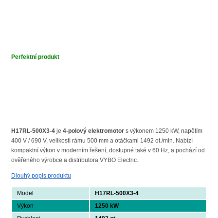
Perfektní produkt
H17RL-500X3-4
je
4-polový elektromotor
s výkonem 1250 kW, napětím
400 V / 690 V, velikostí rámu 500 mm a otáčkami 1492 ot./min. Nabízí
kompaktní výkon v moderním řešení, dostupné také v 60 Hz, a pochází od
ověřeného výrobce a distributora VYBO Electric.
Dlouhý popis produktu
Model
H17RL-500X3-4
Výkon
1250 kW