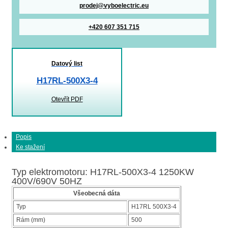
prodej@vyboelectric.eu
+420 607 351 715
Datový list
H17RL-500X3-4
Otevřít PDF
Popis
Ke stažení
Typ elektromotoru: H17RL-500X3-4 1250KW
400V/690V 50HZ
Všeobecná dáta
Typ
H17RL 500X3-4
Rám (mm)
500