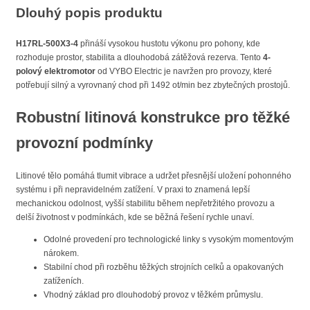
Dlouhý popis produktu
H17RL-500X3-4
přináší vysokou hustotu výkonu pro pohony, kde
rozhoduje prostor, stabilita a dlouhodobá zátěžová rezerva. Tento
4-
polový elektromotor
od VYBO Electric je navržen pro provozy, které
potřebují silný a vyrovnaný chod při 1492 ot/min bez zbytečných prostojů.
Robustní litinová konstrukce pro těžké
provozní podmínky
Litinové tělo pomáhá tlumit vibrace a udržet přesnější uložení pohonného
systému i při nepravidelném zatížení. V praxi to znamená lepší
mechanickou odolnost, vyšší stabilitu během nepřetržitého provozu a
delší životnost v podmínkách, kde se běžná řešení rychle unaví.
Odolné provedení pro technologické linky s vysokým momentovým
nárokem.
Stabilní chod při rozběhu těžkých strojních celků a opakovaných
zatíženích.
Vhodný základ pro dlouhodobý provoz v těžkém průmyslu.