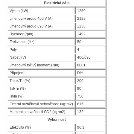
Elektrická dáta
Výkon (kW)
1250
Jmenovitý proud 400 V (A)
2129
Jmenovitý proud 690 V (A)
1238
Rychlost (rpm)
1492
Frekvence (Hz)
50
Poly
4
Napětí (V)
400/690
Jmenovitý točivý moment (Nm)
8001
Připojení
D/Y
Tmax/Tn (%)
200
Tst/Tn (%)
90
Ist/In (%)
750
Externí rozběhová setrvačnosť (kg*m2)
816
Moment setrvačnosti GD2 (kg*m2)
132
Výkonnost
Efektivita (%)
96,3