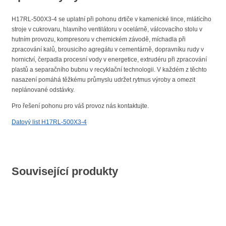
H17RL-500X3-4 se uplatní při pohonu drtiče v kamenické lince, mlátícího
stroje v cukrovaru, hlavního ventilátoru v ocelárně, válcovacího stolu v
hutním provozu, kompresoru v chemickém závodě, míchadla při
zpracování kalů, brousicího agregátu v cementárně, dopravníku rudy v
hornictví, čerpadla procesní vody v energetice, extrudéru při zpracování
plastů a separačního bubnu v recyklační technologii. V každém z těchto
nasazení pomáhá těžkému průmyslu udržet rytmus výroby a omezit
neplánované odstávky.
Pro řešení pohonu pro váš provoz nás kontaktujte.
Datový list H17RL-500X3-4
Související produkty