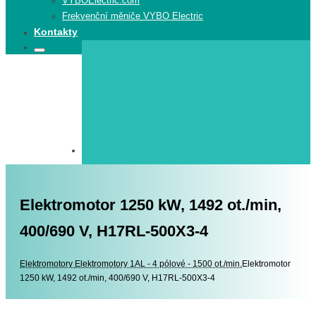
VYBOElectric.com
Frekvenční měniče VYBO Electric
Kontakty
Search
Search
for:
Elektromotor 1250 kW, 1492 ot./min,
400/690 V, H17RL-500X3-4
Elektromotory
Elektromotory
Elektromotory 1AL - 4 pólové - 1500 ot./min.
Elektromotor
1250 kW, 1492 ot./min, 400/690 V, H17RL-500X3-4