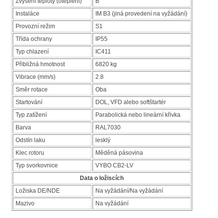
Zvýšení teploty (oteplení)
B
Instaláce
IM B3 (jiná provedení na vyžádání)
Provozní režim
S1
Třída ochrany
IP55
Typ chlazení
IC411
Přibližná hmotnost
6820 kg
Vibrace (mm/s)
2.8
Směr rotace
Oba
Startování
DOL, VFD alebo softštartér
Typ zatížení
Parabolická nebo lineární křivka
Barva
RAL7030
Odstín laku
lesklý
Klec rotoru
Měděná pásovina
Typ svorkovnice
VYBO CB2-LV
Data o ložiscích
Ložiska DE/NDE
Na vyžádání/Na vyžádání
Mazivo
Na vyžádání