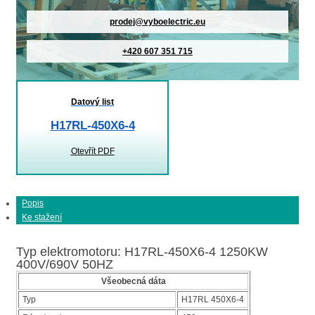
prodej@vyboelectric.eu
+420 607 351 715
Datový list
H17RL-450X6-4
Otevřít PDF
Popis
Ke stažení
Typ elektromotoru: H17RL-450X6-4 1250KW
400V/690V 50HZ
Všeobecná dáta
Typ
H17RL 450X6-4