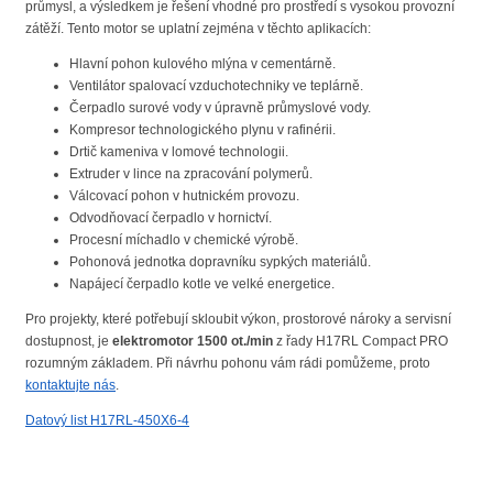
průmysl, a výsledkem je řešení vhodné pro prostředí s vysokou provozní
zátěží. Tento motor se uplatní zejména v těchto aplikacích:
Hlavní pohon kulového mlýna v cementárně.
Ventilátor spalovací vzduchotechniky ve teplárně.
Čerpadlo surové vody v úpravně průmyslové vody.
Kompresor technologického plynu v rafinérii.
Drtič kameniva v lomové technologii.
Extruder v lince na zpracování polymerů.
Válcovací pohon v hutnickém provozu.
Odvodňovací čerpadlo v hornictví.
Procesní míchadlo v chemické výrobě.
Pohonová jednotka dopravníku sypkých materiálů.
Napájecí čerpadlo kotle ve velké energetice.
Pro projekty, které potřebují skloubit výkon, prostorové nároky a servisní
dostupnost, je
elektromotor 1500 ot./min
z řady H17RL Compact PRO
rozumným základem. Při návrhu pohonu vám rádi pomůžeme, proto
kontaktujte nás
.
Datový list H17RL-450X6-4