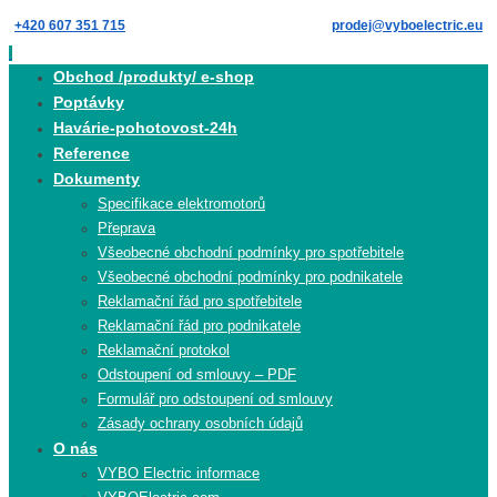
Skip
+420 607 351 715
prodej@vyboelectric.eu
to
content
Skip
Obchod /produkty/ e-shop
to
Poptávky
content
Havárie-pohotovost-24h
Reference
Dokumenty
Specifikace elektromotorů
Přeprava
Všeobecné obchodní podmínky pro spotřebitele
Všeobecné obchodní podmínky pro podnikatele
Reklamační řád pro spotřebitele
Reklamační řád pro podnikatele
Reklamační protokol
Odstoupení od smlouvy – PDF
Formulář pro odstoupení od smlouvy
Zásady ochrany osobních údajů
O nás
VYBO Electric informace