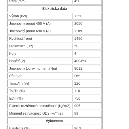
Rám (mm)
450
Elektrická dáta
Výkon (kW)
1250
Jmenovitý proud 400 V (A)
2050
Jmenovitý proud 690 V (A)
1189
Rychlost (rpm)
1490
Frekvence (Hz)
50
Poly
4
Napětí (V)
400/690
Jmenovitý točivý moment (Nm)
8012
Připojení
D/Y
Tmax/Tn (%)
220
Tst/Tn (%)
110
Ist/In (%)
750
Externí rozběhová setrvačnosť (kg*m2)
905
Moment setrvačnosti GD2 (kg*m2)
89
Výkonnost
Efektivita (%)
96,3