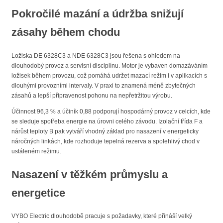
Pokročilé mazání a údržba snižují
zásahy během chodu
Ložiska DE 6328C3 a NDE 6328C3 jsou řešena s ohledem na
dlouhodobý provoz a servisní disciplínu. Motor je vybaven domazáváním
ložisek během provozu, což pomáhá udržet mazací režim i v aplikacích s
dlouhými provozními intervaly. V praxi to znamená méně zbytečných
zásahů a lepší připravenost pohonu na nepřetržitou výrobu.
Účinnost 96,3 % a účiník 0,88 podporují hospodárný provoz v celcích, kde
se sleduje spotřeba energie na úrovni celého závodu. Izolační třída F a
nárůst teploty B pak vytváří vhodný základ pro nasazení v energeticky
náročných linkách, kde rozhoduje tepelná rezerva a spolehlivý chod v
ustáleném režimu.
Nasazení v těžkém průmyslu a
energetice
VYBO Electric dlouhodobě pracuje s požadavky, které přináší velký