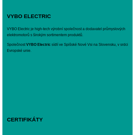
VYBO ELECTRIC
VYBO Electric je high-tech výrobní společnost a dodavatel průmyslových
elektromotorů s širokým sortimentem produktů.
Společnost
VYBO Electric
sídlí ve Spišské Nové Vsi na Slovensku, v srdci
Evropské unie.
CERTIFIKÁTY