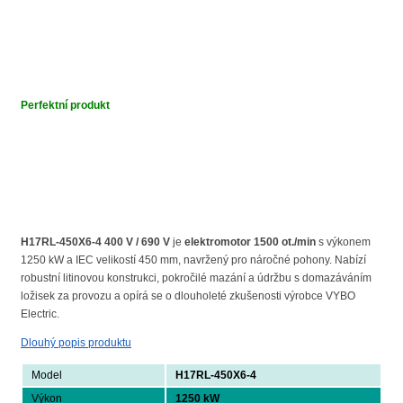
Perfektní produkt
H17RL-450X6-4 400 V / 690 V
je
elektromotor 1500 ot./min
s výkonem
1250 kW a IEC velikostí 450 mm, navržený pro náročné pohony. Nabízí
robustní litinovou konstrukci, pokročilé mazání a údržbu s domazáváním
ložisek za provozu a opírá se o dlouholeté zkušenosti výrobce VYBO
Electric.
Dlouhý popis produktu
Model
H17RL-450X6-4
Výkon
1250 kW