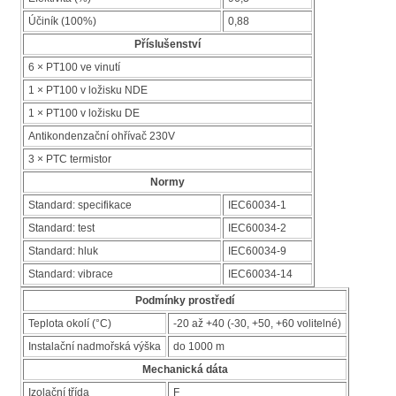
Účiník (100%)
0,88
Příslušenství
6 × PT100 ve vinutí
1 × PT100 v ložisku NDE
1 × PT100 v ložisku DE
Antikondenzační ohřívač 230V
3 × PTC termistor
Normy
Standard: specifikace
IEC60034-1
Standard: test
IEC60034-2
Standard: hluk
IEC60034-9
Standard: vibrace
IEC60034-14
Podmínky prostředí
Teplota okolí (°C)
-20 až +40 (-30, +50, +60 volitelné)
Instalační nadmořská výška
do 1000 m
Mechanická dáta
Izolační třída
F