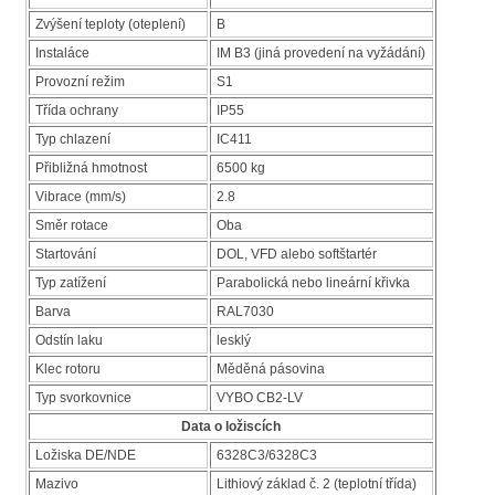
Zvýšení teploty (oteplení)
B
Instaláce
IM B3 (jiná provedení na vyžádání)
Provozní režim
S1
Třída ochrany
IP55
Typ chlazení
IC411
Přibližná hmotnost
6500 kg
Vibrace (mm/s)
2.8
Směr rotace
Oba
Startování
DOL, VFD alebo softštartér
Typ zatížení
Parabolická nebo lineární křivka
Barva
RAL7030
Odstín laku
lesklý
Klec rotoru
Měděná pásovina
Typ svorkovnice
VYBO CB2-LV
Data o ložiscích
Ložiska DE/NDE
6328C3/6328C3
Mazivo
Lithiový základ č. 2 (teplotní třída)