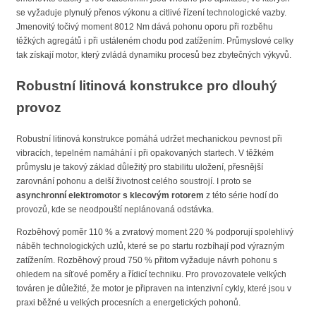
se vyžaduje plynulý přenos výkonu a citlivé řízení technologické vazby.
Jmenovitý točivý moment 8012 Nm dává pohonu oporu při rozběhu
těžkých agregátů i při ustáleném chodu pod zatížením. Průmyslové celky
tak získají motor, který zvládá dynamiku procesů bez zbytečných výkyvů.
Robustní litinová konstrukce pro dlouhý
provoz
Robustní litinová konstrukce pomáhá udržet mechanickou pevnost při
vibracích, tepelném namáhání i při opakovaných startech. V těžkém
průmyslu je takový základ důležitý pro stabilitu uložení, přesnější
zarovnání pohonu a delší životnost celého soustrojí. I proto se
asynchronní elektromotor s klecovým rotorem
z této série hodí do
provozů, kde se neodpouští neplánovaná odstávka.
Rozběhový poměr 110 % a zvratový moment 220 % podporují spolehlivý
náběh technologických uzlů, které se po startu rozbíhají pod výrazným
zatížením. Rozběhový proud 750 % přitom vyžaduje návrh pohonu s
ohledem na síťové poměry a řídicí techniku. Pro provozovatele velkých
továren je důležité, že motor je připraven na intenzivní cykly, které jsou v
praxi běžné u velkých procesních a energetických pohonů.