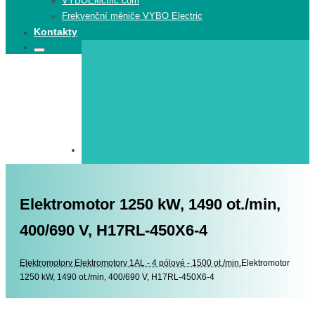
VYBOElectric.com
Frekvenční měniče VYBO Electric
Kontakty
Search
Search
for:
Elektromotor 1250 kW, 1490 ot./min,
400/690 V, H17RL-450X6-4
Elektromotory
Elektromotory
Elektromotory 1AL - 4 pólové - 1500 ot./min.
Elektromotor
1250 kW, 1490 ot./min, 400/690 V, H17RL-450X6-4