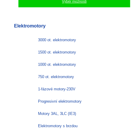
Výběr možností
Tento
produkt
má
Elektromotory
více
variant.
Možnosti
3000 ot. elektromotory
lze
vybrat
1500 ot. elektromotory
na
stránce
1000 ot. elektromotory
produktu
750 ot. elektromotory
1-fázové motory-230V
Progresivní elektromotory
Motory 3AL, 3LC (IE3)
Elektromotory s brzdou