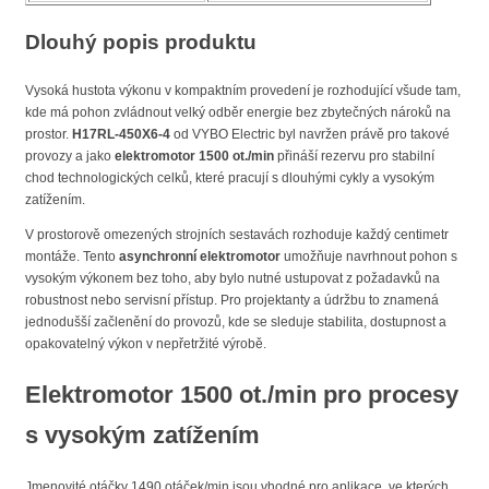
Dlouhý popis produktu
Vysoká hustota výkonu v kompaktním provedení je rozhodující všude tam,
kde má pohon zvládnout velký odběr energie bez zbytečných nároků na
prostor.
H17RL-450X6-4
od VYBO Electric byl navržen právě pro takové
provozy a jako
elektromotor 1500 ot./min
přináší rezervu pro stabilní
chod technologických celků, které pracují s dlouhými cykly a vysokým
zatížením.
V prostorově omezených strojních sestavách rozhoduje každý centimetr
montáže. Tento
asynchronní elektromotor
umožňuje navrhnout pohon s
vysokým výkonem bez toho, aby bylo nutné ustupovat z požadavků na
robustnost nebo servisní přístup. Pro projektanty a údržbu to znamená
jednodušší začlenění do provozů, kde se sleduje stabilita, dostupnost a
opakovatelný výkon v nepřetržité výrobě.
Elektromotor 1500 ot./min pro procesy
s vysokým zatížením
Jmenovité otáčky 1490 otáček/min jsou vhodné pro aplikace, ve kterých