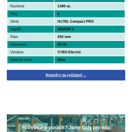
Rychlost
1490 ot.
Póly
4
Série
H17RL Compact PRO
Napětí
400/690 V
Rám
450 mm
Frekvence
50 Hz
Výrobce
VYBO Electric
Materiál rámu
litina
Rozměry na vyžádaní →
Potřebujete poradit? Jsme tady pro vás.