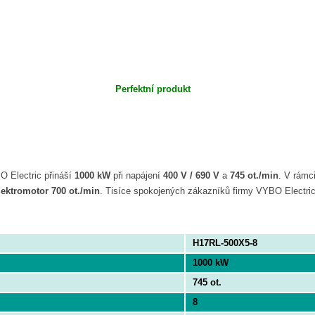
Perfektní produkt
 Electric přináší
1000 kW
při napájení
400 V / 690 V
a
745 ot./min
. V rámc
lektromotor 700 ot./min
. Tisíce spokojených zákazníků firmy VYBO Electric 
H17RL-500X5-8
1000 kW
745 ot.
8