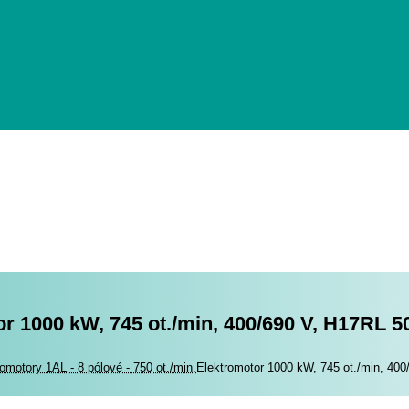
r 1000 kW, 745 ot./min, 400/690 V, H17RL 5
romotory
omotory 1AL - 8 pólové - 750 ot./min.
Elektromotor 1000 kW, 745 ot./min, 40