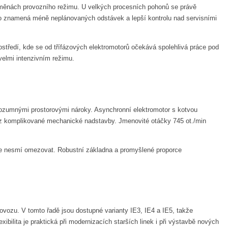
h změnách provozního režimu. U velkých procesních pohonů se právě
 to znamená méně neplánovaných odstávek a lepší kontrolu nad servisními
ostředí, kde se od třífázových elektromotorů očekává spolehlivá práce pod
velmi intenzivním režimu.
ozumnými prostorovými nároky. Asynchronní elektromotor s kotvou
bez komplikované mechanické nadstavby. Jmenovité otáčky 745 ot./min
se nesmí omezovat. Robustní základna a promyšlené proporce
vozu. V tomto řadě jsou dostupné varianty IE3, IE4 a IE5, takže
xibilita je praktická při modernizacích starších linek i při výstavbě nových