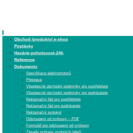
Skip
to
content
Skip
Obchod /produkty/ e-shop
to
Poptávky
content
Havárie-pohotovost-24h
Reference
Dokumenty
Specifikace elektromotorů
Přeprava
Všeobecné obchodní podmínky pro spotřebitele
Všeobecné obchodní podmínky pro podnikatele
Reklamační řád pro spotřebitele
Reklamační řád pro podnikatele
Reklamační protokol
Odstoupení od smlouvy – PDF
Formulář pro odstoupení od smlouvy
Zásady ochrany osobních údajů