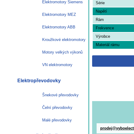
Elektromotory Siemens
Série
Napětí
Elektromotory MEZ
Rám
Elektromotory ABB
Frekvence
Výrobce
Kroužkové elektromotory
Materiál rámu
Motory velkých výkonů
VN elektromotory
Elektropřevodovky
Šnekové převodovky
Čelní převodovky
Malé převodovky
prodej@vyboelect