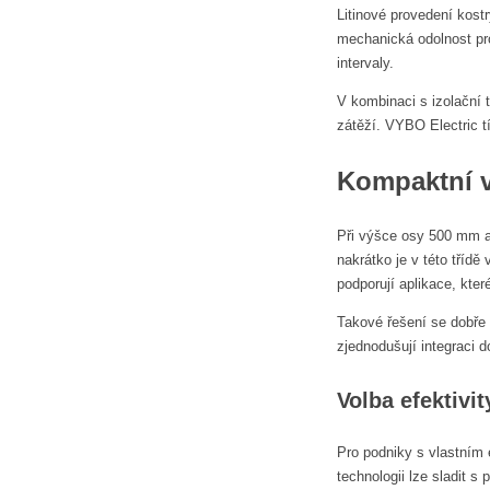
Litinové provedení kost
mechanická odolnost pro
intervaly.
V kombinaci s izolační 
zátěží. VYBO Electric t
Kompaktní v
Při výšce osy 500 mm a
nakrátko je v této tří
podporují aplikace, kter
Takové řešení se dobře
zjednodušují integraci d
Volba efektivi
Pro podniky s vlastním 
technologii lze sladit s