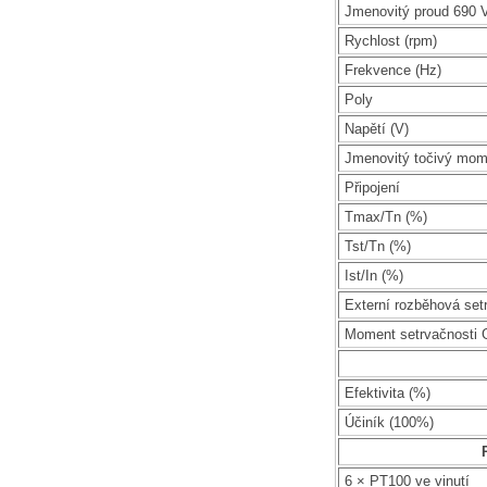
Jmenovitý proud 690 V
Rychlost (rpm)
Frekvence (Hz)
Poly
Napětí (V)
Jmenovitý točivý mom
Připojení
Tmax/Tn (%)
Tst/Tn (%)
Ist/In (%)
Externí rozběhová set
Moment setrvačnosti 
Efektivita (%)
Účiník (100%)
6 × PT100 ve vinutí