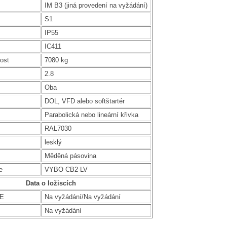
IM B3 (jiná provedení na vyžádání)
S1
IP55
IC411
ost
7080 kg
2.8
Oba
DOL, VFD alebo softštartér
Parabolická nebo lineární křivka
RAL7030
lesklý
Měděná pásovina
e
VYBO CB2-LV
Data o ložiscích
DE
Na vyžádání/Na vyžádání
Na vyžádání