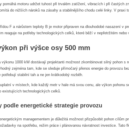
ry pomáhá motoru udržet tuhost při trvalém zatížení, vibracích i při častýc
mítá do nižších nároků na zásahy a stabilnějšího chodu celé linky. V praxi
třídou F a nárůstem teploty B je motor připraven na dlouhodobé nasazení v pr
ím reaguje na potřeby technologických celků, které běží v nepřetržitém nebo 
ýkon při výšce osy 500 mm
 výkonu 1000 kW dostávají projektanti možnost zkombinovat silný pohon s r
dě vhodný zejména tam, kde se sleduje přímočarý přenos energie do provozu 
é potřebují stabilní tah a ne jen krátkodobý rozběh.
 uplatní v místech, kde každý metr v hale má svou cenu, ale výkon pohonu 
o existujících technologických celků.
ty podle energetické strategie provozu
energetickým managementem je důležitá možnost přizpůsobit pohon cílům pro
 požadavky na spotřebu, režim práce i plánovanou návratnost investice. Tato fle