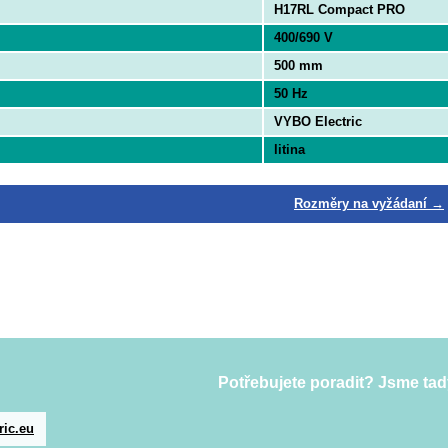
H17RL Compact PRO
400/690 V
500 mm
50 Hz
VYBO Electric
litina
Rozměry na vyžádaní →
Potřebujete poradit? Jsme tad
ric.eu