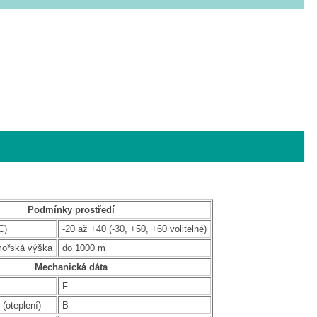
Podmínky prostředí
C)
-20 až +40 (-30, +50, +60 volitelné)
mořská výška
do 1000 m
Mechanická dáta
F
 (oteplení)
B