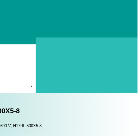
00X5-8
0/690 V, H17RL 500X5-8