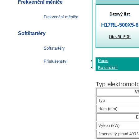
Frekvenční měniče
Datový list
Frekvenční měniče
H17RL-500X5-8
Softštartéry
Otevřít PDF
Softstartéry
Popis
Příslušenství
Ke stažení
Typ elektromo
V
Typ
Rám (mm)
E
Výkon (kW)
Jmenovitý proud 400 V