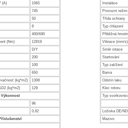
 (A)
1065
Instaláce
745
Provozní režim
50
Třída ochrany
8
Typ chlazení
400/690
Přibližná hmotn
ent (Nm)
12819
Vibrace (mm/s)
D/Y
Směr rotace
200
Startování
100
Typ zatížení
650
Barva
rvačnosť (kg*m2)
1308
Odstín laku
GD2 (kg*m2)
129
Klec rotoru
Výkonnost
Typ svorkovnic
96
0,82
Ložiska DE/N
Příslušenství
Mazivo