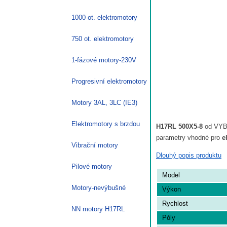
1000 ot. elektromotory
750 ot. elektromotory
1-fázové motory-230V
Progresivní elektromotory
Motory 3AL, 3LC (IE3)
Elektromotory s brzdou
H17RL 500X5-8
od VYBO
parametry vhodné pro
e
Vibrační motory
Dlouhý popis produktu
Pilové motory
Model
Motory-nevýbušné
Výkon
Rychlost
NN motory H17RL
Póly