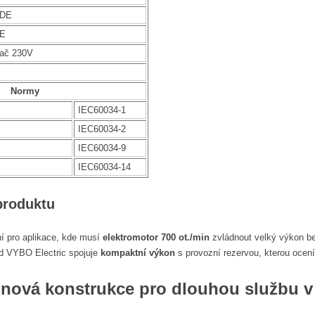
NDE
DE
vač 230V
Normy
IEC60034-1
IEC60034-2
IEC60034-9
IEC60034-14
produktu
ní pro aplikace, kde musí
elektromotor 700 ot./min
zvládnout velký výkon be
od VYBO Electric spojuje
kompaktní výkon
s provozní rezervou, kterou ocení
tinová konstrukce pro dlouhou službu 