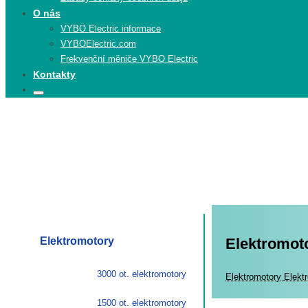
O nás
VYBO Electric informace
VYBOElectric.com
Frekvenční měniče VYBO Electric
Kontakty
Search
Search
for:
Elektromotory
Elektromoto
3000 ot. elektromotory
Elekt
Elektromotory
Elektr
1500 ot. elektromotory