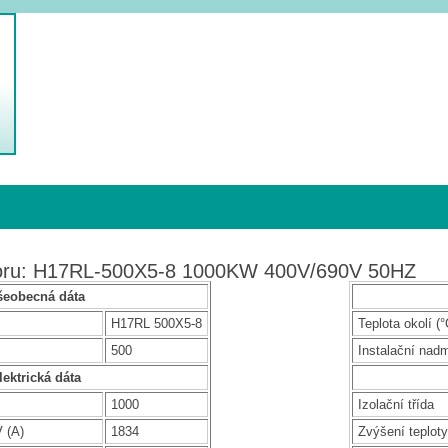
toru: H17RL-500X5-8 1000KW 400V/690V 50HZ
šeobecná dáta
H17RL 500X5-8
Teplota okolí (°
500
Instalační nad
lektrická dáta
1000
Izolační třída
 (A)
1834
Zvýšení teploty