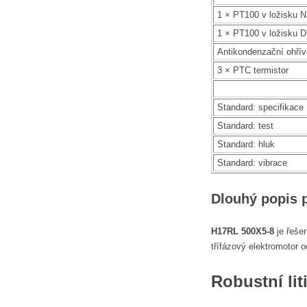
1 × PT100 v ložisku 
1 × PT100 v ložisku 
Antikondenzační ohří
3 × PTC termistor
Standard: specifikace
Standard: test
Standard: hluk
Standard: vibrace
Dlouhý popis 
H17RL 500X5-8
je řeše
třífázový elektromotor 
Robustní li