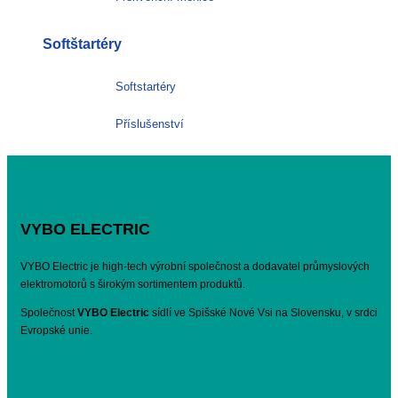
Softštartéry
Softstartéry
Příslušenství
VYBO ELECTRIC
VYBO Electric je high-tech výrobní společnost a dodavatel průmyslových
elektromotorů s širokým sortimentem produktů.
Společnost
VYBO Electric
sídlí ve Spišské Nové Vsi na Slovensku, v srdci
Evropské unie.