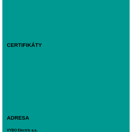
CERTIFIKÁTY
ADRESA
VYBO Electric a.s.