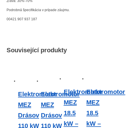
Zľava: 30%-70%
Podrobná špecifikácia v prípade záujmu.
00421 907 937 187
Související produkty
Elektromotor
Elektromotor
Elektromotor
Elektromotor
MEZ
MEZ
MEZ
MEZ
18.5
18.5
Drásov
Drásov
kW –
kW –
110 kW
110 kW