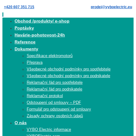
Skip
+420 607 351 715
prodej@vyboelectric.eu
to
content
Skip
Obchod /produkty/ e-shop
to
Poptávky
content
Havárie-pohotovost-24h
Reference
Dokumenty
Specifikace elektromotorů
Přeprava
Všeobecné obchodní podmínky pro spotřebitele
Všeobecné obchodní podmínky pro podnikatele
Reklamační řád pro spotřebitele
Reklamační řád pro podnikatele
Reklamační protokol
Odstoupení od smlouvy – PDF
Formulář pro odstoupení od smlouvy
Zásady ochrany osobních údajů
O nás
VYBO Electric informace