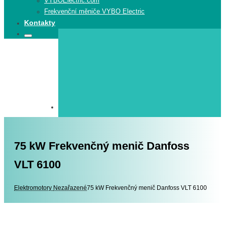
VYBOElectric.com
Frekvenční měniče VYBO Electric
Kontakty
Search
Search
for:
75 kW Frekvenčný menič Danfoss
VLT 6100
Elektromotory
Elektromotory
Nezařazené
75 kW Frekvenčný menič Danfoss VLT 6100