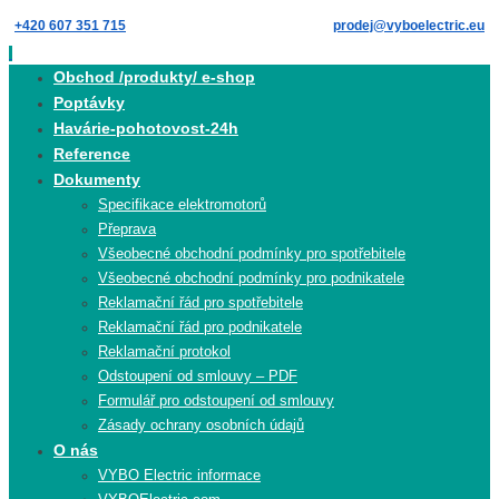
Skip
+420 607 351 715
prodej@vyboelectric.eu
to
content
Skip
Obchod /produkty/ e-shop
to
Poptávky
content
Havárie-pohotovost-24h
Reference
Dokumenty
Specifikace elektromotorů
Přeprava
Všeobecné obchodní podmínky pro spotřebitele
Všeobecné obchodní podmínky pro podnikatele
Reklamační řád pro spotřebitele
Reklamační řád pro podnikatele
Reklamační protokol
Odstoupení od smlouvy – PDF
Formulář pro odstoupení od smlouvy
Zásady ochrany osobních údajů
O nás
VYBO Electric informace