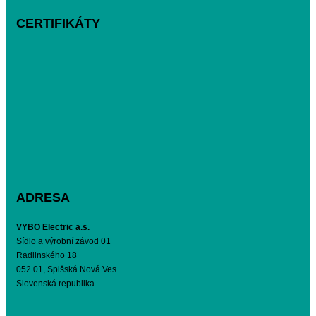
CERTIFIKÁTY
ADRESA
VYBO Electric a.s.
Sídlo a výrobní závod 01
Radlinského 18
052 01, Spišská Nová Ves
Slovenská republika