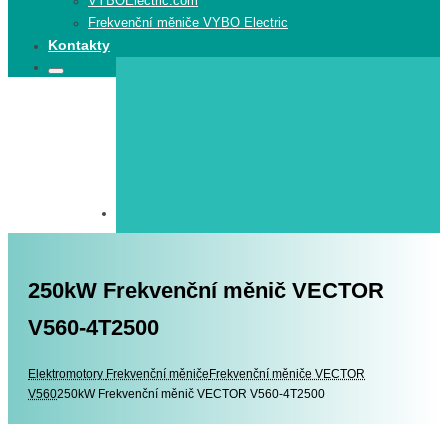
VYBOElectric.com
Frekvenční měniče VYBO Electric
Kontakty
Search
Search
for:
250kW Frekvenční měnič VECTOR
V560-4T2500
Elektromotory
Elektromotory
Frekvenční měniče
Frekvenční měniče VECTOR
V560
250kW Frekvenční měnič VECTOR V560-4T2500