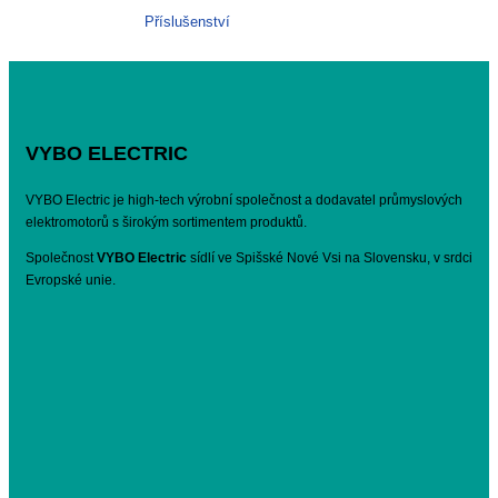
Příslušenství
VYBO ELECTRIC
VYBO Electric je high-tech výrobní společnost a dodavatel průmyslových
elektromotorů s širokým sortimentem produktů.
Společnost
VYBO Electric
sídlí ve Spišské Nové Vsi na Slovensku, v srdci
Evropské unie.