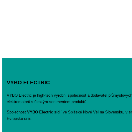
VYBO ELECTRIC
VYBO Electric je high-tech výrobní společnost a dodavatel průmyslovýc
elektromotorů s širokým sortimentem produktů.
Společnost
VYBO Electric
sídlí ve Spišské Nové Vsi na Slovensku, v sr
Evropské unie.