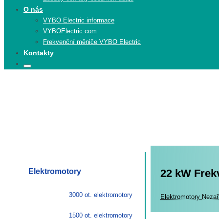
O nás
VYBO Electric informace
VYBOElectric.com
Frekvenční měniče VYBO Electric
Kontakty
Search
Search
for:
Elektromotory
22 kW Frek
3000 ot. elektromotory
Elekt
Elektromotory
Nezař
1500 ot. elektromotory