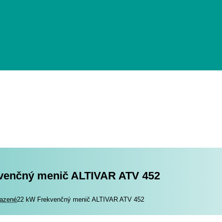
venčný menič ALTIVAR ATV 452
romotory
azené
22 kW Frekvenčný menič ALTIVAR ATV 452