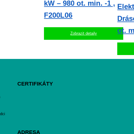
kW – 980 ot. min. -1 ,
Elek
F200L06
Drás
ot. m
Zobrazit detaily
CERTIFIKÁTY
h
dci
ADRESA