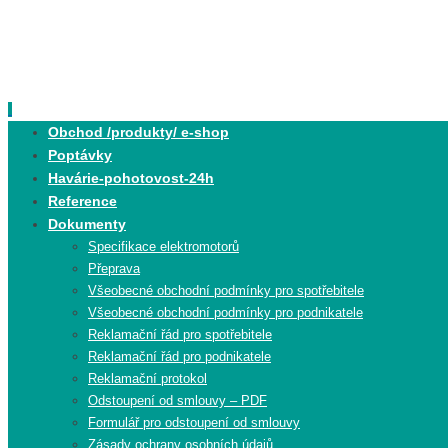
Skip
to
content
Skip
Obchod /produkty/ e-shop
to
Poptávky
content
Havárie-pohotovost-24h
Reference
Dokumenty
Specifikace elektromotorů
Přeprava
Všeobecné obchodní podmínky pro spotřebitele
Všeobecné obchodní podmínky pro podnikatele
Reklamační řád pro spotřebitele
Reklamační řád pro podnikatele
Reklamační protokol
Odstoupení od smlouvy – PDF
Formulář pro odstoupení od smlouvy
Zásady ochrany osobních údajů