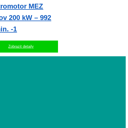
tromotor MEZ
ov 200 kW – 992
in. -1
Zobrazit detaily