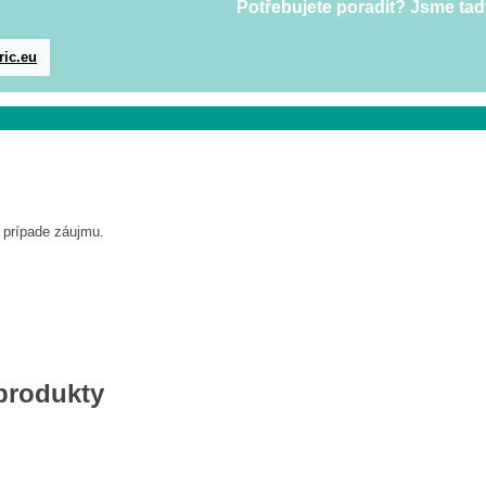
Potřebujete poradit? Jsme tad
ric.eu
 prípade záujmu.
 produkty