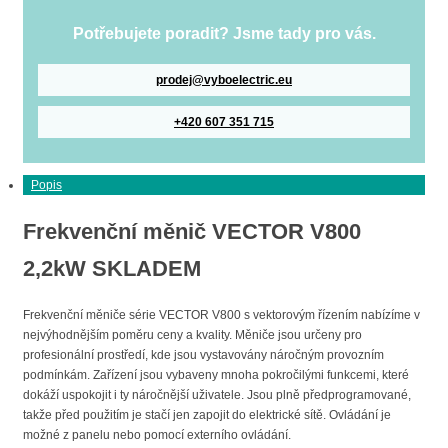
Potřebujete poradit? Jsme tady pro vás.
prodej@vyboelectric.eu
+420 607 351 715
Popis
Frekvenční měnič VECTOR V800
2,2kW SKLADEM
Frekvenční měniče série VECTOR V800 s vektorovým řízením nabízíme v
nejvýhodnějším poměru ceny a kvality. Měniče jsou určeny pro
profesionální prostředí, kde jsou vystavovány náročným provozním
podmínkám. Zařízení jsou vybaveny mnoha pokročilými funkcemi, které
dokáží uspokojit i ty náročnější uživatele. Jsou plně předprogramované,
takže před použitím je stačí jen zapojit do elektrické sítě. Ovládání je
možné z panelu nebo pomocí externího ovládání.