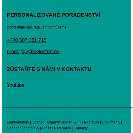
PERSONALIZOVANÉ PORADENSTVÍ
Kontaktujte nás, rádi vám pomůžeme.
+420 607 351 715
prodej@vyboelectric.eu
ZŮSTAŇTE S NÁMI V KONTAKTU
Youtube
Elektromotory
|
Obchod
|
Urgentní dodání-24H
|
Poptávka
|
Dokumenty
|
Obchodní podmínky
|
O nás
|
Reference
|
Kontakty