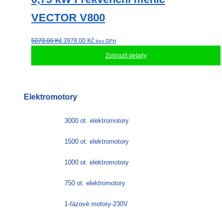
VECTOR V800
Původní
Aktuální
5070.00
Kč
3978.00
Kč
bez DPH
cena
cena
Zobrazit detaily
byla:
je:
5070.00 Kč.
3978.00 Kč.
Elektromotory
3000 ot. elektromotory
1500 ot. elektromotory
1000 ot. elektromotory
750 ot. elektromotory
1-fázové motory-230V