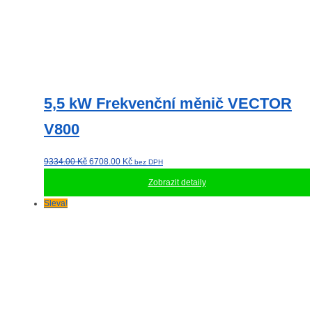
5,5 kW Frekvenční měnič VECTOR
V800
Původní
Aktuální
9334.00
Kč
6708.00
Kč
bez DPH
cena
cena
Zobrazit detaily
byla:
je:
9334.00 Kč.
6708.00 Kč.
Sleva!