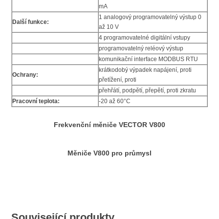
mA
1 analogový programovatelný výstup 0
Další funkce:
až 10 V
4 programovatelné digitální vstupy
programovatelný reléový výstup
komunikační interface MODBUS RTU
krátkodobý výpadek napájení, proti
Ochrany:
přetížení, proti
přehřátí, podpětí, přepětí, proti zkratu
Pracovní teplota:
-20 až 60°C
Frekvenční měniče VECTOR V800
Měniče V800 pro průmysl
Související produkty