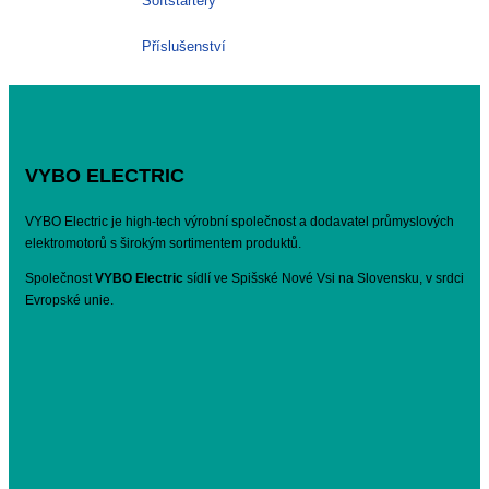
Softstartéry
Příslušenství
VYBO ELECTRIC
VYBO Electric je high-tech výrobní společnost a dodavatel průmyslových
elektromotorů s širokým sortimentem produktů.
Společnost
VYBO Electric
sídlí ve Spišské Nové Vsi na Slovensku, v srdci
Evropské unie.