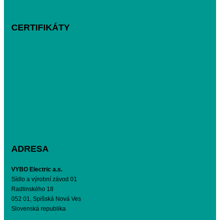
CERTIFIKÁTY
ADRESA
VYBO Electric a.s.
Sídlo a výrobní závod 01
Radlinského 18
052 01, Spišská Nová Ves
Slovenská republika