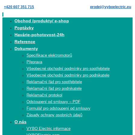
Skip
+420 607 351 715
prodej@vyboelectric.eu
to
content
Skip
Obchod /produkty/ e-shop
to
Poptávky
content
Havárie-pohotovost-24h
Reference
Dokumenty
Specifikace elektromotorů
Přeprava
Všeobecné obchodní podmínky pro spotřebitele
Všeobecné obchodní podmínky pro podnikatele
Reklamační řád pro spotřebitele
Reklamační řád pro podnikatele
Reklamační protokol
Odstoupení od smlouvy – PDF
Formulář pro odstoupení od smlouvy
Zásady ochrany osobních údajů
O nás
VYBO Electric informace