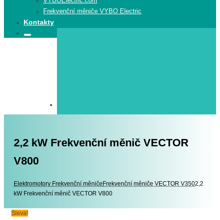
VYBOElectric.com
Frekvenční měniče VYBO Electric
Kontakty
Search
Search
for:
2,2 kW Frekvenční měnič VECTOR
V800
Elektromotory
Elektromotory
Frekvenční měniče
Frekvenční měniče VECTOR V350
2,2
kW Frekvenční měnič VECTOR V800
Sleva!