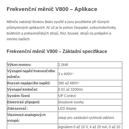
Frekvenční měnič V800 – Aplikace
Měniče nabízejí širokou škálu využití a jsou použitelné při různých
průmyslových aplikacích. Ať už je to pohon čerpadel, vzduchotechniky,
textilních a potravinářských strojů, fréz, brusek, strojů na potápění a
mnoho dalších.
Frekvenční měnič V800 – Základní specifikace
Výkon motoru:
2,2kW
Výstupní napětí frekvenčního
3 x 400V~
měniče:
Rozsah napájecího napětí:
380 až 480V~
Výstupní kmitočet:
0.01 až 3200Hz
Systém řízení
V/F Control
Elektrické připojení:
šroubové svorky
Zobrazovač:
LED displej
Vlastnosti analogových
vstup pro zadávání rychlosti otáčení
vstupů:
signálem 0 až 10 V, 4 až 20 mA, 0 až 20