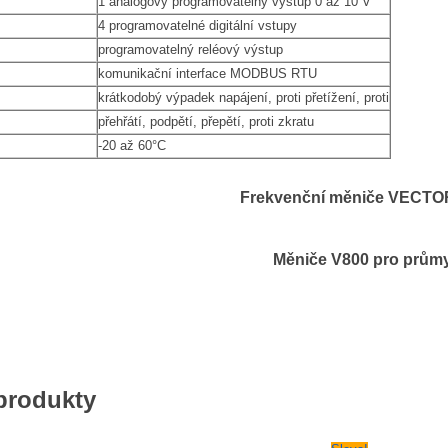
1 analogový programovatelný výstup 0 až 10 V
4 programovatelné digitální vstupy
programovatelný reléový výstup
komunikační interface MODBUS RTU
krátkodobý výpadek napájení, proti přetížení, proti
přehřátí, podpětí, přepětí, proti zkratu
-20 až 60°C
Frekvenční měniče VECTO
Měniče V800 pro prům
 produkty