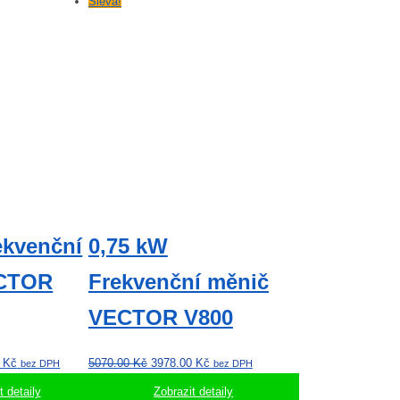
Sleva!
ekvenční
0,75 kW
ECTOR
Frekvenční měnič
VECTOR V800
í
Aktuální
Původní
Aktuální
0
Kč
5070.00
Kč
3978.00
Kč
bez DPH
bez DPH
cena
cena
cena
t detaily
Zobrazit detaily