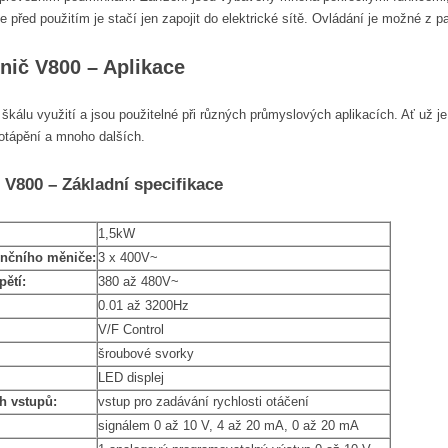
 před použitím je stačí jen zapojit do elektrické sítě. Ovládání je možné z 
nič V800 – Aplikace
škálu využití a jsou použitelné při různých průmyslových aplikacích. Ať už je
potápění a mnoho dalších.
 V800 – Základní specifikace
1,5kW
enčního měniče:
3 x 400V~
ětí:
380 až 480V~
0.01 až 3200Hz
V/F Control
šroubové svorky
LED displej
h vstupů:
vstup pro zadávání rychlosti otáčení
signálem 0 až 10 V, 4 až 20 mA, 0 až 20 mA