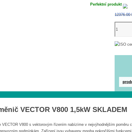
Perfektní produkt
12376.00
11kW
Frekvenčn
měnič
VECTOR
V350
množství
prod
 měnič VECTOR V800 1,5kW SKLADEM
e VECTOR V800 s vektorovým řízením nabízíme v nejvýhodnějším poměru ceny 
rovozním podmínkám. Zařízení jsou vybaveny mnoha pokročilými funkcemi, kte