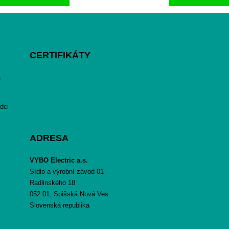
je:
byla:
.00 Kč.
6188.00 Kč.
6214.00
CERTIFIKÁTY
h
dci
ADRESA
VYBO Electric a.s.
Sídlo a výrobní závod 01
Radlinského 18
052 01, Spišská Nová Ves
Slovenská republika