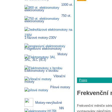
1000 ot.
elektromotory
750 ot.
elektromotory
1-fázové motory-230V
Progresivní elektromotory
Motory
3AL, 3LC (IE3)
Elektromotory s brzdou
Vibrační
Popis
motory
Pilové motory
Frekvenční
Motory-nevýbušné
Frekvenční měniče séri
NN
vystavovány náročným p