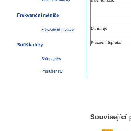
Další funkce:
Frekvenční měniče
Ochrany:
Frekvenční měniče
Pracovní teplota:
Softštartéry
Softstartéry
Příslušenství
Související