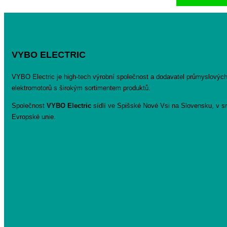
byla:
8346
VYBO ELECTRIC
VYBO Electric je high-tech výrobní společnost a dodavatel průmyslovýc
elektromotorů s širokým sortimentem produktů.
Společnost
VYBO Electric
sídlí ve Spišské Nové Vsi na Slovensku, v sr
Evropské unie.