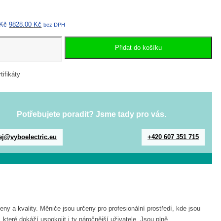
Původní
Aktuální
Kč
9828.00
Kč
bez DPH
cena
cena
byla:
je:
Přidat do košíku
í
12376.00 Kč.
9828.00 Kč.
Potřebujete poradit? Jsme tady pro vás.
ej@vyboelectric.eu
+420 607 351 715
a kvality. Měniče jsou určeny pro profesionální prostředí, kde jsou
ré dokáží uspokojit i ty náročnější uživatele. Jsou plně