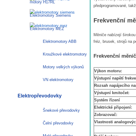
motory H17RL
předprogramované, takže
Elektromotory Siemens
Frekvenční mě
Elektromotory MEZ
Měniče nabízejí širokou 
Elektromotory ABB
fréz, brusek, strojů na 
Kroužkové elektromotory
Frekvenční měnič
Motory velkých výkonů
Výkon motoru:
Výstupní napětí frekv
VN elektromotory
Rozsah napájecího nap
Výstupní kmitočet:
Elektropřevodovky
Systém řízení
Elektrické připojení:
Šnekové převodovky
Zobrazovač:
Vlastnosti analogovýc
Čelní převodovky
Malé převodovky