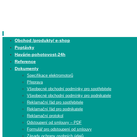
Skip
to
content
Skip
Obchod /produkty/ e-shop
to
Poptávky
content
Havárie-pohotovost-24h
Reference
Dokumenty
Specifikace elektromotorů
Přeprava
Všeobecné obchodní podmínky pro spotřebitele
Všeobecné obchodní podmínky pro podnikatele
Reklamační řád pro spotřebitele
Reklamační řád pro podnikatele
Reklamační protokol
Odstoupení od smlouvy – PDF
Formulář pro odstoupení od smlouvy
Zásady ochrany osobních údajů