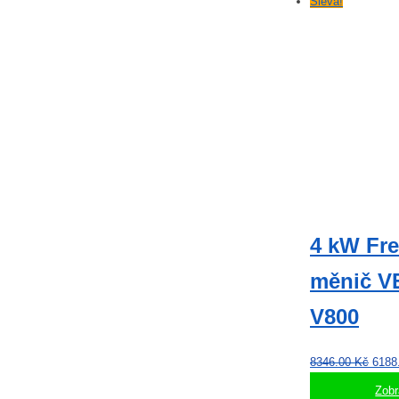
Sleva!
4 kW Fr
měnič 
V800
Půvo
8346.00
Kč
6188
cena
Zobr