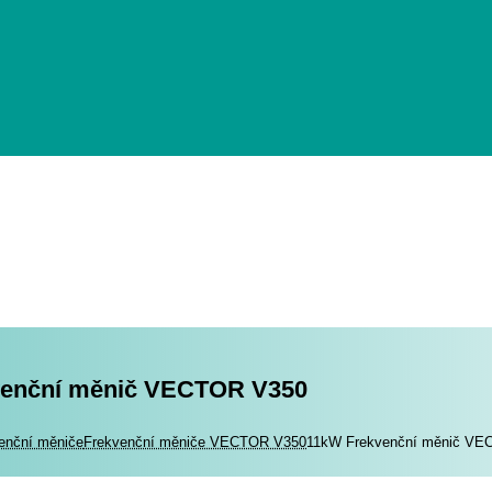
venční měnič VECTOR V350
romotory
enční měniče
Frekvenční měniče VECTOR V350
11kW Frekvenční měnič VE