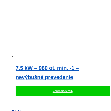
7.5 kW – 980 ot. min. -1 –
nevýbušné prevedenie
Zobrazit detaily