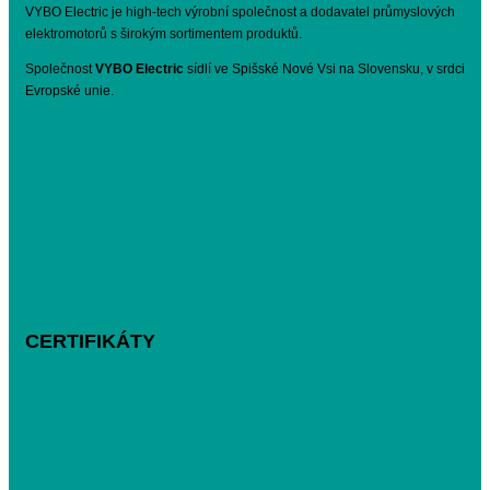
VYBO Electric je high-tech výrobní společnost a dodavatel průmyslových
elektromotorů s širokým sortimentem produktů.
Společnost
VYBO Electric
sídlí ve Spišské Nové Vsi na Slovensku, v srdci
Evropské unie.
CERTIFIKÁTY