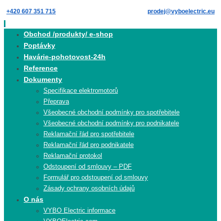
Skip
+420 607 351 715
prodej@vyboelectric.eu
to
content
Skip
Obchod /produkty/ e-shop
to
Poptávky
content
Havárie-pohotovost-24h
Reference
Dokumenty
Specifikace elektromotorů
Přeprava
Všeobecné obchodní podmínky pro spotřebitele
Všeobecné obchodní podmínky pro podnikatele
Reklamační řád pro spotřebitele
Reklamační řád pro podnikatele
Reklamační protokol
Odstoupení od smlouvy – PDF
Formulář pro odstoupení od smlouvy
Zásady ochrany osobních údajů
O nás
VYBO Electric informace