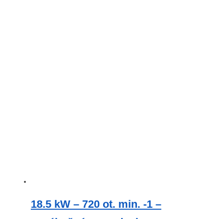
18.5 kW – 720 ot. min. -1 –