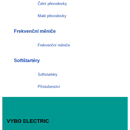
Čelní převodovky
Malé převodovky
Frekvenční měniče
Frekvenční měniče
Softštartéry
Softstartéry
Příslušenství
VYBO ELECTRIC