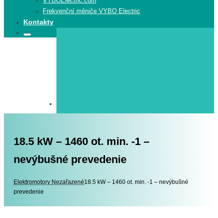
VYBOElectric.com
Frekvenční měniče VYBO Electric
Kontakty
Search
Search
for:
18.5 kW – 1460 ot. min. -1 –
nevýbušné prevedenie
Elektromotory
Elektromotory
Nezařazené
18.5 kW – 1460 ot. min. -1 – nevýbušné
prevedenie