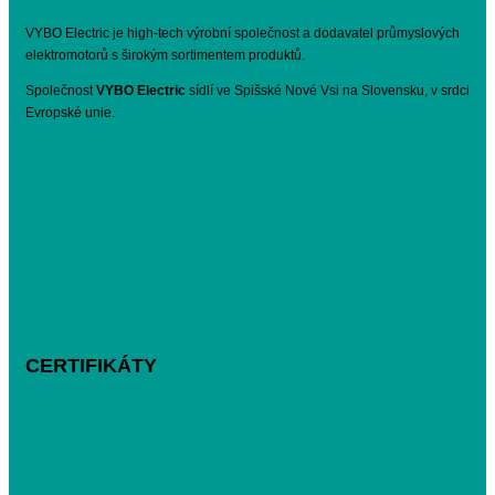
VYBO Electric je high-tech výrobní společnost a dodavatel průmyslových
elektromotorů s širokým sortimentem produktů.
Společnost
VYBO Electric
sídlí ve Spišské Nové Vsi na Slovensku, v srdci
Evropské unie.
CERTIFIKÁTY