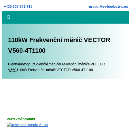
Skip
+420 607 351 715
prodej@vyboelectric.eu
to
content
110kW Frekvenční měnič VECTOR
V560-4T1100
Elektromotory
Elektromotory
Frekvenční měniče
Frekvenční měniče VECTOR
V560
110kW Frekvenční měnič VECTOR V560-4T1100
Perfektní produkt