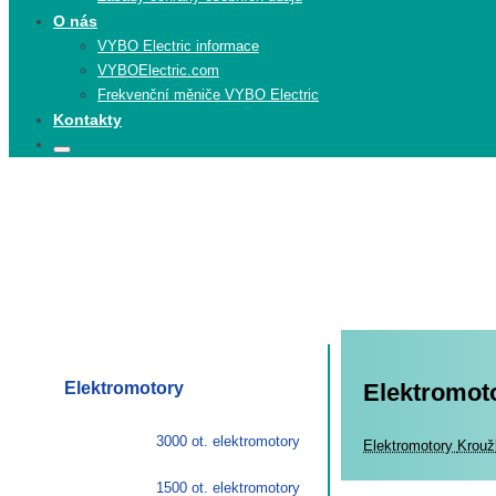
O nás
VYBO Electric informace
VYBOElectric.com
Frekvenční měniče VYBO Electric
Kontakty
Search
Search
for:
Elektromotory
Elektromot
3000 ot. elektromotory
Elekt
Elektromotory
Krouž
1500 ot. elektromotory