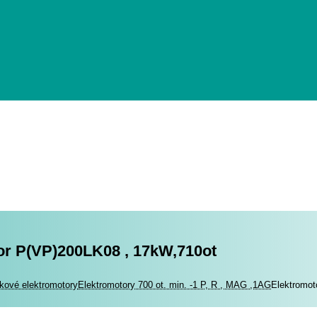
or P(VP)200LK08 , 17kW,710ot
romotory
kové elektromotory
Elektromotory 700 ot. min. -1 P, R , MAG ,1AG
Elektromot