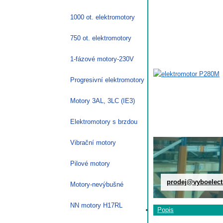
1000 ot. elektromotory
750 ot. elektromotory
1-fázové motory-230V
Progresivní elektromotory
Motory 3AL, 3LC (IE3)
Elektromotory s brzdou
Vibrační motory
Pilové motory
prodej@vyboelect
Motory-nevýbušné
NN motory H17RL
Popis