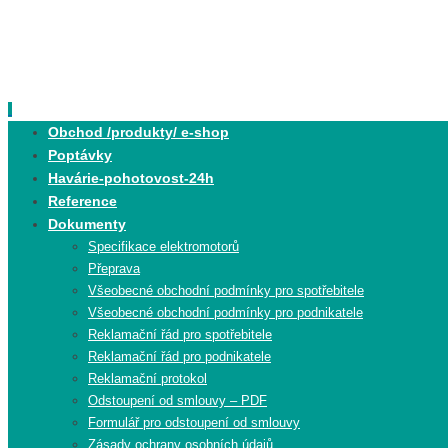
Skip
to
content
Skip
Obchod /produkty/ e-shop
to
Poptávky
content
Havárie-pohotovost-24h
Reference
Dokumenty
Specifikace elektromotorů
Přeprava
Všeobecné obchodní podmínky pro spotřebitele
Všeobecné obchodní podmínky pro podnikatele
Reklamační řád pro spotřebitele
Reklamační řád pro podnikatele
Reklamační protokol
Odstoupení od smlouvy – PDF
Formulář pro odstoupení od smlouvy
Zásady ochrany osobních údajů