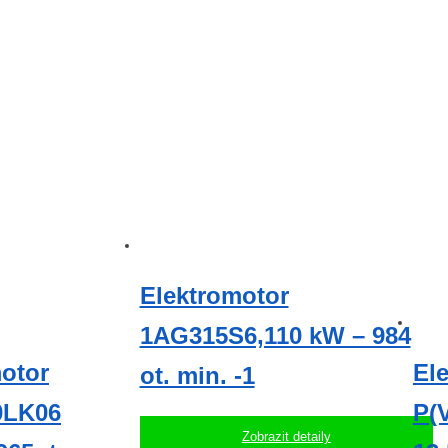
Elektromotor
1AG315S6,110 kW – 984
otor
El
ot. min. -1
0LK06
P(
Zobrazit detaily