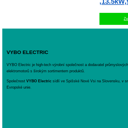
,13.5kW,
Zo
VYBO ELECTRIC
VYBO Electric je high-tech výrobní společnost a dodavatel průmyslovýc
elektromotorů s širokým sortimentem produktů.
Společnost
VYBO Electric
sídlí ve Spišské Nové Vsi na Slovensku, v sr
Evropské unie.