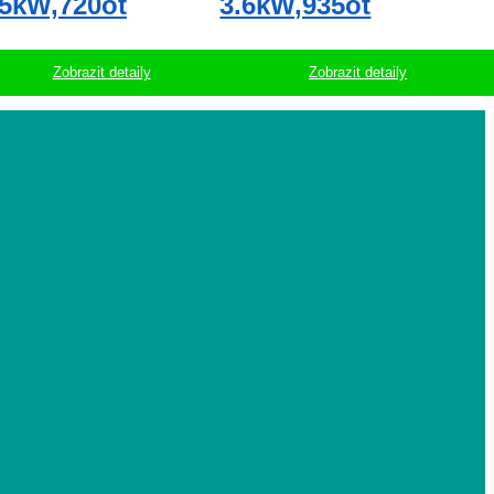
.5kW,720ot
3.6kW,935ot
Zobrazit detaily
Zobrazit detaily