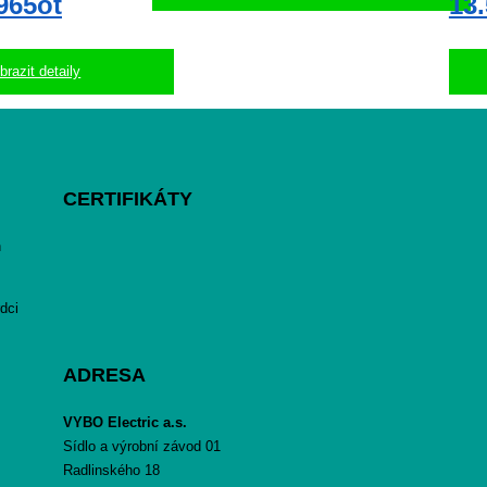
965ot
13
brazit detaily
CERTIFIKÁTY
h
dci
ADRESA
VYBO Electric a.s.
Sídlo a výrobní závod 01
Radlinského 18