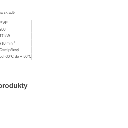
na skladě
P,VP
200
17 kW
-1
710 min
Osmipólový
od -30°C do + 50°C
 produkty