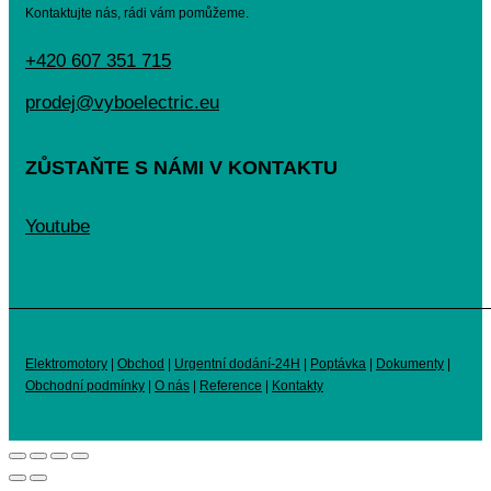
Kontaktujte nás, rádi vám pomůžeme.
+420 607 351 715
prodej@vyboelectric.eu
ZŮSTAŇTE S NÁMI V KONTAKTU
Youtube
Elektromotory
|
Obchod
|
Urgentní dodání-24H
|
Poptávka
|
Dokumenty
|
Obchodní podmínky
|
O nás
|
Reference
|
Kontakty