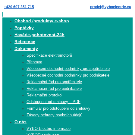
Skip
+420 607 351 715
prodej@vyboelectric.eu
to
content
Skip
Obchod /produkty/ e-shop
to
Poptávky
content
Havárie-pohotovost-24h
Reference
Dokumenty
Specifikace elektromotorů
Přeprava
Všeobecné obchodní podmínky pro spotřebitele
Všeobecné obchodní podmínky pro podnikatele
Reklamační řád pro spotřebitele
Reklamační řád pro podnikatele
Reklamační protokol
Odstoupení od smlouvy – PDF
Formulář pro odstoupení od smlouvy
Zásady ochrany osobních údajů
O nás
VYBO Electric informace