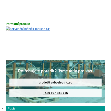
Perfektní produkt
Potřebujete poradit? Jsme tady pro vás.
prodej@vyboelectric.eu
+420 607 351 715
Popis