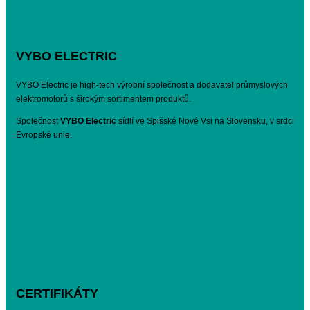
VYBO ELECTRIC
VYBO Electric je high-tech výrobní společnost a dodavatel průmyslových
elektromotorů s širokým sortimentem produktů.
Společnost
VYBO Electric
sídlí ve Spišské Nové Vsi na Slovensku, v srdci
Evropské unie.
CERTIFIKÁTY