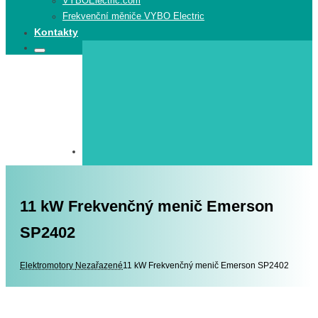
VYBOElectric.com
Frekvenční měniče VYBO Electric
Kontakty
Search
Search
for:
11 kW Frekvenčný menič Emerson
SP2402
Elektromotory
Elektromotory
Nezařazené
11 kW Frekvenčný menič Emerson SP2402