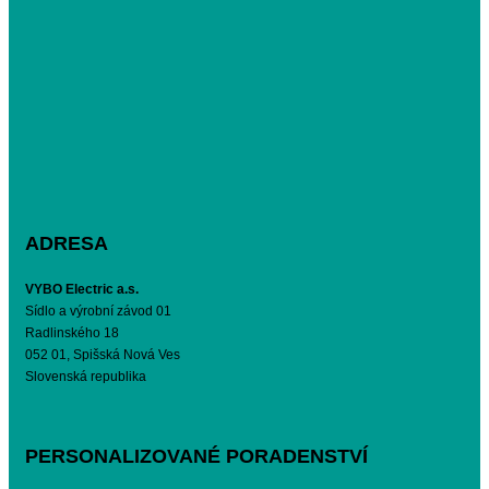
ADRESA
VYBO Electric a.s.
Sídlo a výrobní závod 01
Radlinského 18
052 01, Spišská Nová Ves
Slovenská republika
PERSONALIZOVANÉ PORADENSTVÍ