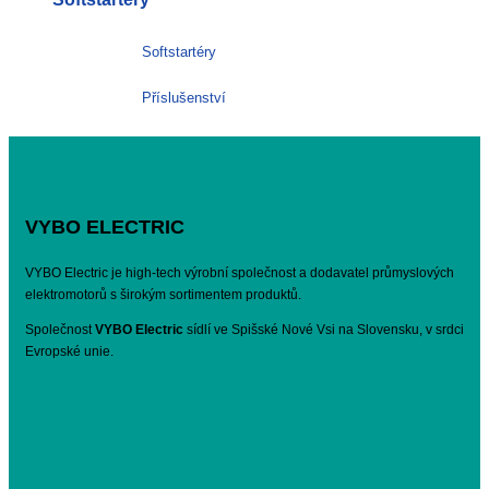
Softstartéry
Příslušenství
VYBO ELECTRIC
VYBO Electric je high-tech výrobní společnost a dodavatel průmyslových
elektromotorů s širokým sortimentem produktů.
Společnost
VYBO Electric
sídlí ve Spišské Nové Vsi na Slovensku, v srdci
Evropské unie.