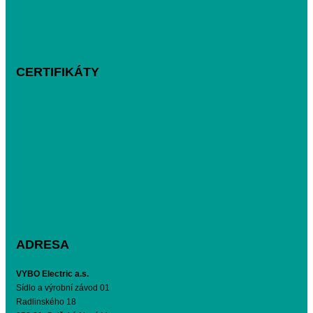
CERTIFIKÁTY
ADRESA
VYBO Electric a.s.
Sídlo a výrobní závod 01
Radlinského 18