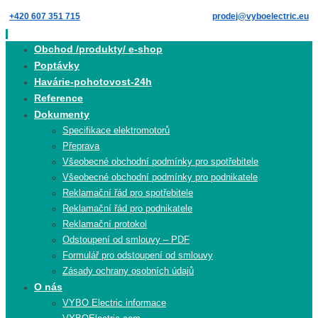
Skip
+420 607 351 715
prodej@vyboelectric.eu
to
content
Skip
Obchod /produkty/ e-shop
to
Poptávky
content
Havárie-pohotovost-24h
Reference
Dokumenty
Specifikace elektromotorů
Přeprava
Všeobecné obchodní podmínky pro spotřebitele
Všeobecné obchodní podmínky pro podnikatele
Reklamační řád pro spotřebitele
Reklamační řád pro podnikatele
Reklamační protokol
Odstoupení od smlouvy – PDF
Formulář pro odstoupení od smlouvy
Zásady ochrany osobních údajů
O nás
VYBO Electric informace