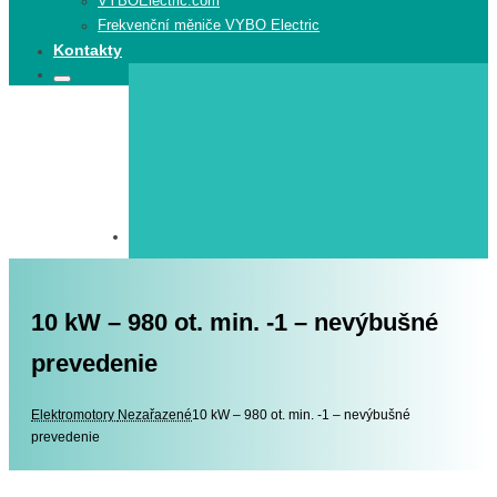
VYBOElectric.com
Frekvenční měniče VYBO Electric
Kontakty
Search
Search
for:
10 kW – 980 ot. min. -1 – nevýbušné
prevedenie
Elektromotory
Elektromotory
Nezařazené
10 kW – 980 ot. min. -1 – nevýbušné
prevedenie