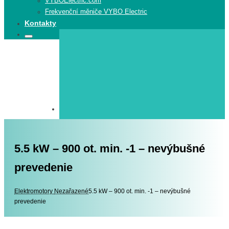
VYBOElectric.com
Frekvenční měniče VYBO Electric
Kontakty
Search
Search
for:
5.5 kW – 900 ot. min. -1 – nevýbušné
prevedenie
Elektromotory
Elektromotory
Nezařazené
5.5 kW – 900 ot. min. -1 – nevýbušné
prevedenie