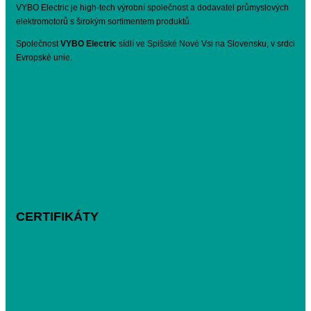
VYBO Electric je high-tech výrobní společnost a dodavatel průmyslových
elektromotorů s širokým sortimentem produktů.
Společnost
VYBO Electric
sídlí ve Spišské Nové Vsi na Slovensku, v srdci
Evropské unie.
CERTIFIKÁTY