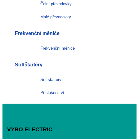
Čelní převodovky
Malé převodovky
Frekvenční měniče
Frekvenční měniče
Softštartéry
Softstartéry
Příslušenství
VYBO ELECTRIC