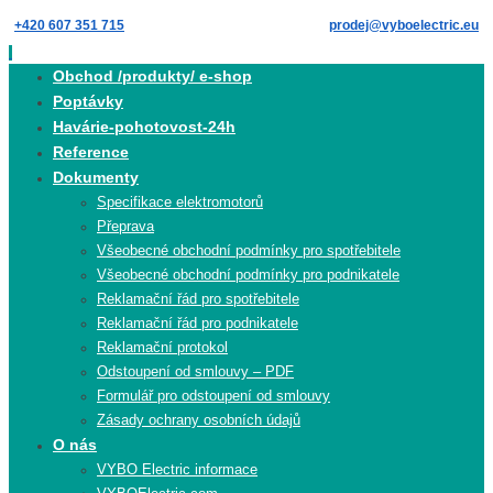
Skip
+420 607 351 715
prodej@vyboelectric.eu
to
content
Skip
Obchod /produkty/ e-shop
to
Poptávky
content
Havárie-pohotovost-24h
Reference
Dokumenty
Specifikace elektromotorů
Přeprava
Všeobecné obchodní podmínky pro spotřebitele
Všeobecné obchodní podmínky pro podnikatele
Reklamační řád pro spotřebitele
Reklamační řád pro podnikatele
Reklamační protokol
Odstoupení od smlouvy – PDF
Formulář pro odstoupení od smlouvy
Zásady ochrany osobních údajů
O nás
VYBO Electric informace