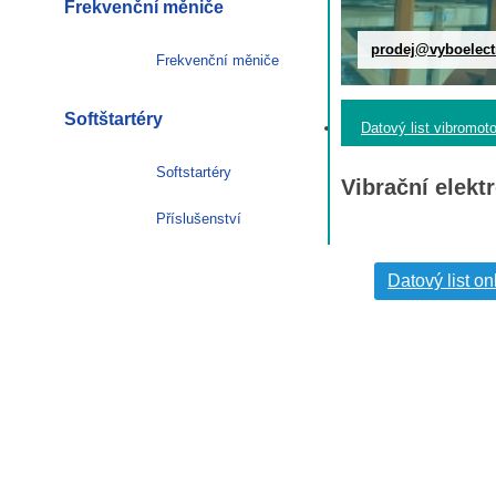
Frekvenční měniče
prodej@vyboelect
Frekvenční měniče
Softštartéry
Datový list vibromot
Softstartéry
Vibrační elek
Příslušenství
Datový list on