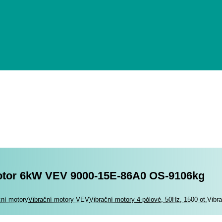
otor 6kW VEV 9000-15E-86A0 OS-9106kg
romotory
ční motory
Vibrační motory VEV
Vibrační motory 4-pólové, 50Hz, 1500 ot.
Vibr