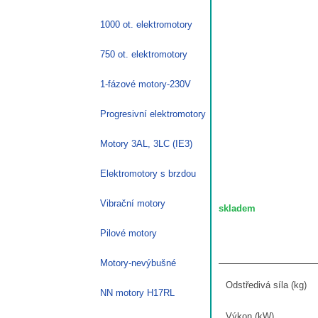
1000 ot. elektromotory
750 ot. elektromotory
1-fázové motory-230V
Progresivní elektromotory
Motory 3AL, 3LC (IE3)
Elektromotory s brzdou
Vibrační motory
Pilové motory
Motory-nevýbušné
Odstředivá síla (kg)
NN motory H17RL
Výkon (kW)