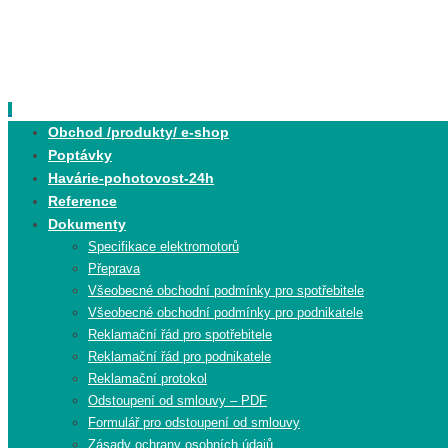
Skip
to
content
Skip
Obchod /produkty/ e-shop
to
Poptávky
content
Havárie-pohotovost-24h
Reference
Dokumenty
Specifikace elektromotorů
Přeprava
Všeobecné obchodní podmínky pro spotřebitele
Všeobecné obchodní podmínky pro podnikatele
Reklamační řád pro spotřebitele
Reklamační řád pro podnikatele
Reklamační protokol
Odstoupení od smlouvy – PDF
Formulář pro odstoupení od smlouvy
Zásady ochrany osobních údajů