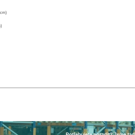
*cm)
)
Potřebujete poradit? Jsme tad