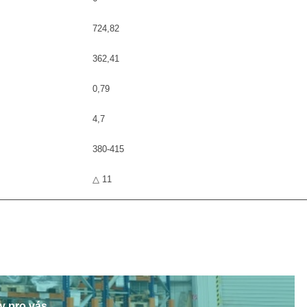
724,82
362,41
0,79
4,7
380-415
△ 11
y pro vás.