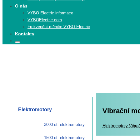
O nás
VYBO Electric informace
VYBOElectric.com
Frekvenční měniče VYBO Electric
Kontakty
Search
Search
for:
Elektromotory
Vibrační m
3000 ot. elektromotory
Elekt
Elektromotory
Vibra
1500 ot. elektromotory