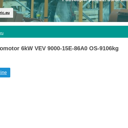
ric.eu
oru
tromotor 6kW VEV 9000-15E-86A0 OS-9106kg
line