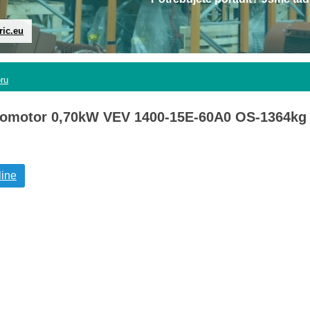
ric.eu
oru
tromotor 0,70kW VEV 1400-15E-60A0 OS-1364kg
line