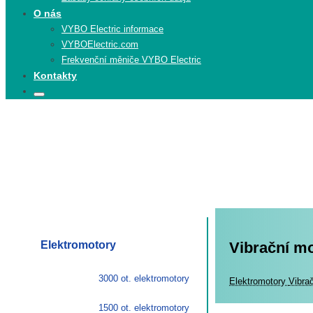
O nás
VYBO Electric informace
VYBOElectric.com
Frekvenční měniče VYBO Electric
Kontakty
Search
Search
for:
Elektromotory
Vibrační m
3000 ot. elektromotory
Elekt
Elektromotory
Vibra
1500 ot. elektromotory