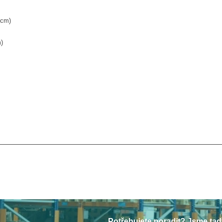
*cm)
)
Potřebujete poradit? Jsme tad