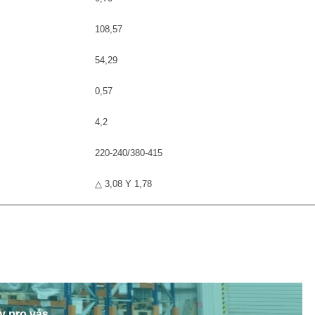
108,57
54,29
0,57
4,2
220-240/380-415
△ 3,08 Y 1,78
y pro vás.