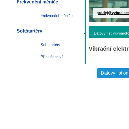
Frekvenční měniče
prodej@vyboelect
Frekvenční měniče
Softštartéry
Datový list vibromot
Softstartéry
Vibrační elek
Příslušenství
Datový list on