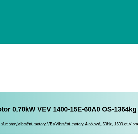
otor 0,70kW VEV 1400-15E-60A0 OS-1364kg
romotory
ční motory
Vibrační motory VEV
Vibrační motory 4-pólové, 50Hz, 1500 ot.
Vibr