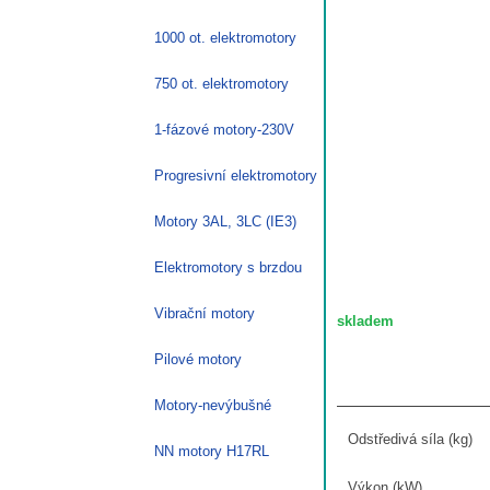
1000 ot. elektromotory
750 ot. elektromotory
1-fázové motory-230V
Progresivní elektromotory
Motory 3AL, 3LC (IE3)
Elektromotory s brzdou
Vibrační motory
Pilové motory
Motory-nevýbušné
Odstředivá síla (kg)
NN motory H17RL
Výkon (kW)