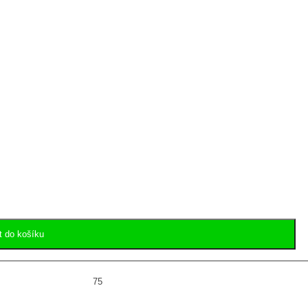
t do košíku
75