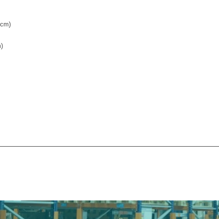
*cm)
)