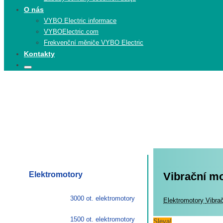
O nás
VYBO Electric informace
VYBOElectric.com
Frekvenční měniče VYBO Electric
Kontakty
Search
Search
for:
Elektromotory
Vibrační m
3000 ot. elektromotory
Elekt
Elektromotory
Vibra
1500 ot. elektromotory
Sleva!