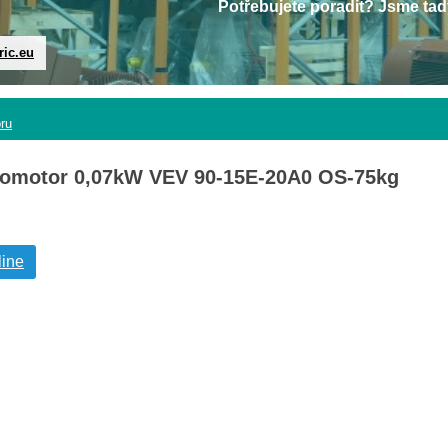
Potřebujete poradit? Jsme tad
ric.eu
oru
tromotor 0,07kW VEV 90-15E-20A0 OS-75kg
line