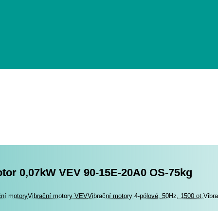
otor 0,07kW VEV 90-15E-20A0 OS-75kg
romotory
ční motory
Vibrační motory VEV
Vibrační motory 4-pólové, 50Hz, 1500 ot.
Vibr