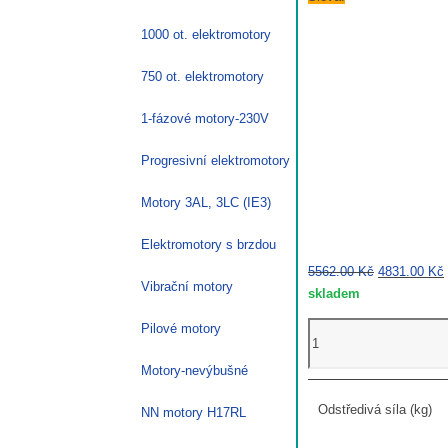
1000 ot. elektromotory
750 ot. elektromotory
1-fázové motory-230V
Progresivní elektromotory
Motory 3AL, 3LC (IE3)
Elektromotory s brzdou
Původní
5562.00
Kč
4831.00
Kč
Vibrační motory
cena
byla:
j
Vibrační
Pilové motory
5562.00 Kč.
motor
Motory-nevýbušné
0,07kW
VEV
Odstředivá síla (kg)
NN motory H17RL
90-
15E-