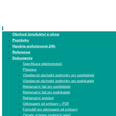
Skip
to
content
Skip
Obchod /produkty/ e-shop
to
Poptávky
content
Havárie-pohotovost-24h
Reference
Dokumenty
Specifikace elektromotorů
Přeprava
Všeobecné obchodní podmínky pro spotřebitele
Všeobecné obchodní podmínky pro podnikatele
Reklamační řád pro spotřebitele
Reklamační řád pro podnikatele
Reklamační protokol
Odstoupení od smlouvy – PDF
Formulář pro odstoupení od smlouvy
Zásady ochrany osobních údajů