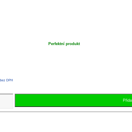
Perfektní produkt
Aktuální
bez DPH
cena
e:
4831.00 Kč.
Přida