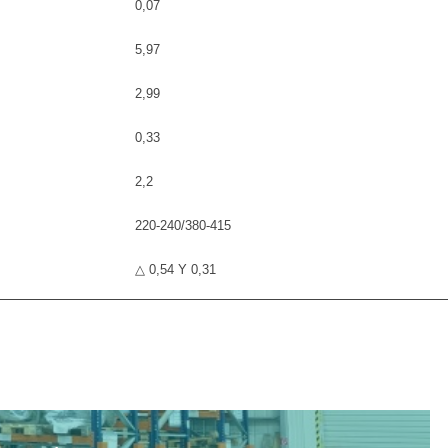
0,07
5,97
2,99
0,33
2,2
220-240/380-415
△ 0,54 Y 0,31