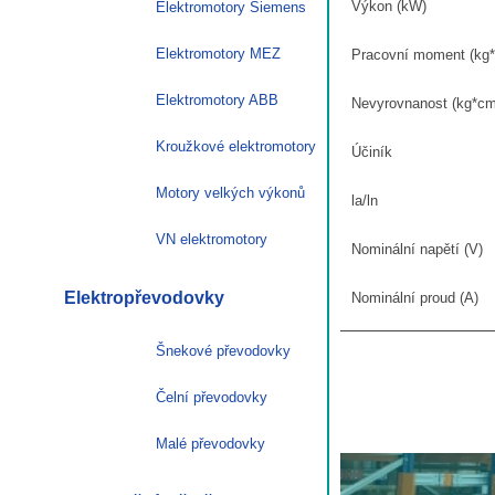
Výkon (kW)
Elektromotory Siemens
20A0
OS-
Elektromotory MEZ
Pracovní moment (kg
75kg
množství
Elektromotory ABB
Nevyrovnanost (kg*cm
Kroužkové elektromotory
Účiník
Motory velkých výkonů
la/ln
VN elektromotory
Nominální napětí (V)
Elektropřevodovky
Nominální proud (A)
Šnekové převodovky
Čelní převodovky
Malé převodovky