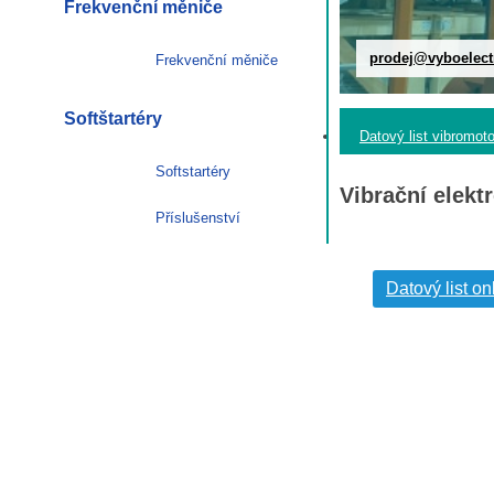
Frekvenční měniče
prodej@vyboelect
Frekvenční měniče
Softštartéry
Datový list vibromot
Softstartéry
Vibrační elek
Příslušenství
Datový list on