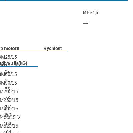
M16x1,5
—-
yp motoru
Rychlost
BM25/15
divá síla(kG)
BM30/15
24
BM60/15
31
BM90/15
55
M200/15
78
M250/15
207
M400/15
250
400/15-V
404
M520/15
404