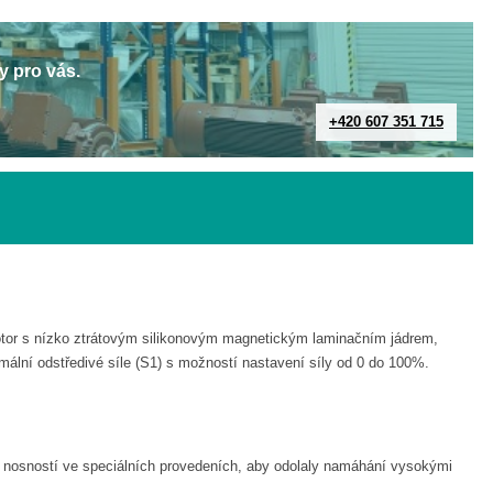
y pro vás.
+420 607 351 715
motor s nízko ztrátovým silikonovým magnetickým laminačním jádrem,
mální odstředivé síle (S1) s možností nastavení síly od 0 do 100%.
u nosností ve speciálních provedeních, aby odolaly namáhání vysokými