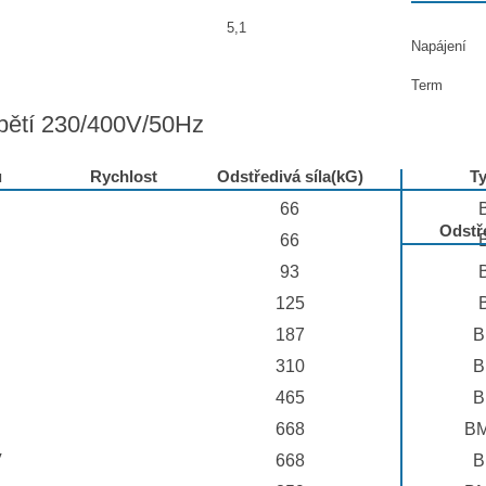
5,1
Napájení
Term
pětí 230/400V/50Hz
u
Rychlost
Odstředivá síla(kG)
T
66
Odstře
66
93
125
187
B
310
B
465
B
668
BM
V
668
B