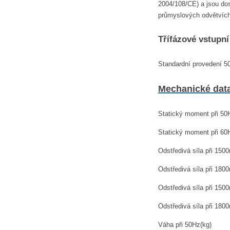
2004/108/CE) a jsou dos
průmyslových odvětvích.
Třífázové vstupní
Standardní provedení 5
Mechanické dat
Statický moment při 5
Statický moment při 6
Odstředivá síla při 150
Odstředivá síla při 180
Odstředivá síla při 150
Odstředivá síla při 180
Váha při 50Hz(kg)