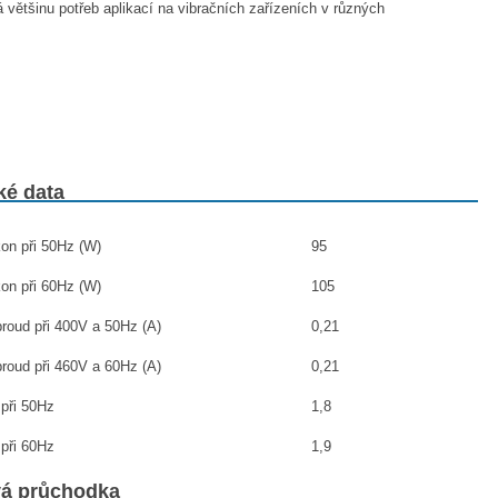
většinu potřeb aplikací na vibračních zařízeních v různých
ké data
on při 50Hz (W)
95
on při 60Hz (W)
105
roud při 400V a 50Hz (A)
0,21
roud při 460V a 60Hz (A)
0,21
 při 50Hz
1,8
 při 60Hz
1,9
vá průchodka