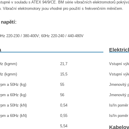
tupné v souladu s ATEX 94/9/CE. BM série vibračních elektromotorů pokrývá 
 Vibrační elektromotory jsou vhodné pro použití s ​​frekvenčním měničem.
 napětí:
0Hz 220-230 / 380-400V; 60Hz 220-240 / 440-480V
a
Elektric
0Hz (kgmm)
21,7
Vstupní výk
0Hz (kgmm)
15,5
Vstupní výk
0rpm a 50Hz (kg)
55
Jmenovitý p
0rpm a 60Hz (kg)
56
Jmenovitý p
0rpm a 50Hz (kN)
0,54
Is/In poměr
0rpm a 60Hz (kN)
0,55
Is/In poměr
5,54
Kabelo