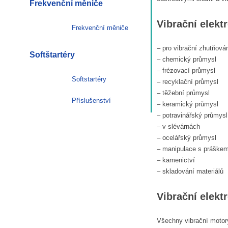
Frekvenční měniče
Vibrační elektr
Frekvenční měniče
– pro vibrační zhutňová
Softštartéry
– chemický průmysl
– frézovací průmysl
Softstartéry
– recyklační průmysl
– těžební průmysl
Příslušenství
– keramický průmysl
– potravinářský průmysl
– v slévárnách
– ocelářský průmysl
– manipulace s práške
– kamenictví
– skladování materiálů
Vibrační elekt
Všechny vibrační motor