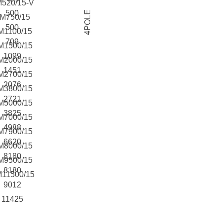
520/15-V
500
4POLE
M750/15
500
M1100/15
709
M1500/15
1099
M2000/15
1451
M2700/15
2076
M3800/15
2721
M5000/15
3825
M7000/15
4988
M7900/15
6620
M8000/15
8180
M9500/15
8180
11500/15
9012
11425