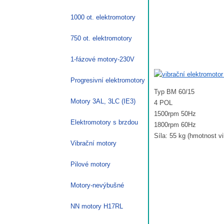
1000 ot. elektromotory
750 ot. elektromotory
1-fázové motory-230V
Progresivní elektromotory
Typ BM 60/15
Motory 3AL, 3LC (IE3)
4 POL
1500rpm 50Hz
Elektromotory s brzdou
1800rpm 60Hz
Síla: 55 kg (hmotnost v
Vibrační motory
Pilové motory
Motory-nevýbušné
NN motory H17RL