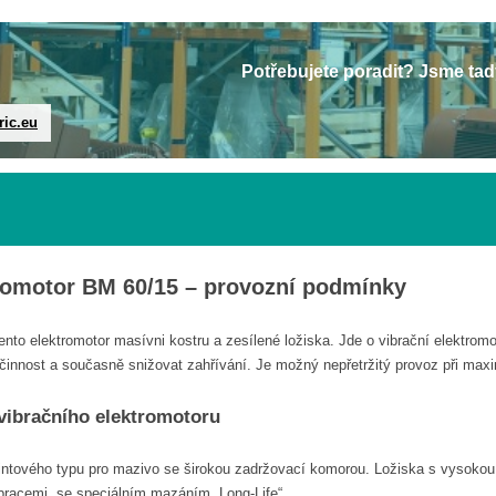
Potřebujete poradit? Jsme tad
ric.eu
tromotor BM 60/15 – provozní podmínky
nto elektromotor masívni kostru a zesílené ložiska. Jde o vibrační elektro
činnost a současně snižovat zahřívání. Je možný nepřetržitý provoz při maxi
 vibračního elektromotoru
rintového typu pro mazivo se širokou zadržovací komorou. Ložiska s vysoko
ibracemi, se speciálním mazáním „Long-Life“.