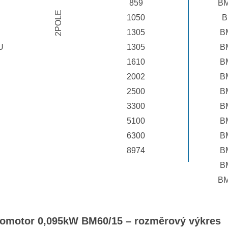
859
BM
2POLE
1050
B
1305
B
U
1305
B
1610
B
2002
B
2500
B
3300
B
5100
B
6300
B
8974
B
B
BM
tromotor 0,095kW BM60/15 – rozměrový výkres