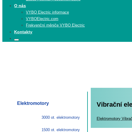
O nás
VYBO Electric informace
VYBOElectric.com
Frekvenční měniče VYBO Electric
Kontakty
Search
Search
for:
Elektromotory
Vibrační e
3000 ot. elektromotory
Elekt
Elektromotory
Vibra
1500 ot. elektromotory