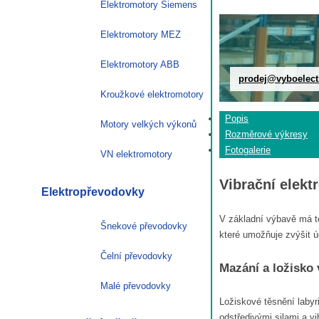
Elektromotory Siemens
Elektromotory MEZ
Elektromotory ABB
prodej@vyboelect
Kroužkové elektromotory
Popis
Motory velkých výkonů
Rozměrové výkresy
Fotogalerie
VN elektromotory
Vibrační elek
Elektropřevodovky
V základní výbavě má te
Šnekové převodovky
které umožňuje zvýšit ú
Čelní převodovky
Mazání a ložisko
Malé převodovky
Ložiskové těsnění laby
odstředivými silami a v