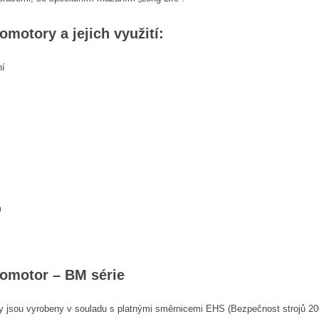
omotory a jejich využití:
ní
m
romotor – BM série
y jsou vyrobeny v souladu s platnými směrnicemi EHS (Bezpečnost strojů 20