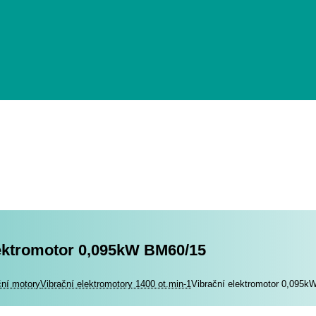
lektromotor 0,095kW BM60/15
romotory
ční motory
Vibrační elektromotory 1400 ot.min-1
Vibrační elektromotor 0,095