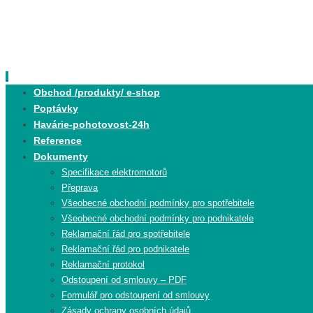
Skip
to
content
Skip
Obchod /produkty/ e-shop
to
Poptávky
content
Havárie-pohotovost-24h
Reference
Dokumenty
Specifikace elektromotorů
Přeprava
Všeobecné obchodní podmínky pro spotřebitele
Všeobecné obchodní podmínky pro podnikatele
Reklamační řád pro spotřebitele
Reklamační řád pro podnikatele
Reklamační protokol
Odstoupení od smlouvy – PDF
Formulář pro odstoupení od smlouvy
Zásady ochrany osobních údajů