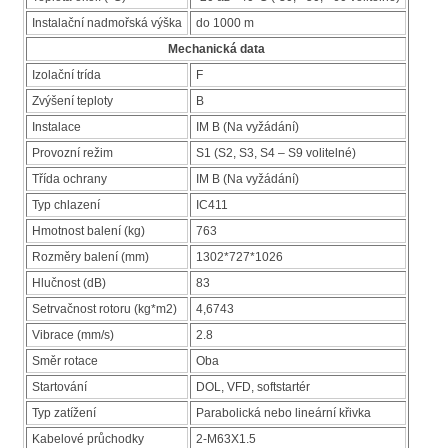
Instalační nadmořská výška
do 1000 m
Mechanická data
Izolační trída
F
Zvýšení teploty
B
Instalace
IM B (Na vyžádání)
Provozní režim
S1 (S2, S3, S4 – S9 volitelné)
Třída ochrany
IM B (Na vyžádání)
Typ chlazení
IC411
Hmotnost balení (kg)
763
Rozměry balení (mm)
1302*727*1026
Hlučnost (dB)
83
Setrvačnost rotoru (kg*m2)
4,6743
Vibrace (mm/s)
2.8
Směr rotace
Oba
Startování
DOL, VFD, softstartér
Typ zatížení
Parabolická nebo lineární křivka
Kabelové průchodky
2-M63X1.5