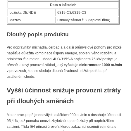
Data o ložiscích
Ložiska DE/NDE
6319-C3/6319-C3
Mazivo
Lithiový základ č. 2 (teplotní třída)
Dlouhý popis produktu
Pro dopravníky, míchadla, čerpadla a další průmyslové pohony pro nízké
napětí je důležitá kombinace úspory energie, spolehlivého rozběhu a
odolného těla motoru. Model
4LC-315S-6
s výkonem 75 kW poskytuje
přesně takový pracovní základ, jaký vyžaduje
elektromotor 1000 ot./min
v provozech, kde se sleduje dlouhá životnost i nižší spotřeba při
ustáleném chodu.
Vyšší účinnost snižuje provozní ztráty
při dlouhých směnách
Motor pracuje při jmenovitých otáčkách 990 ot./min a dosahuje účinnosti
95,4 %, což pomáhá omezit zbytečné tepelné ztráty při nepřetržitém
zatížení. Třída IE4 přináší úroveň, kterou zákazníci oceňují zejména u