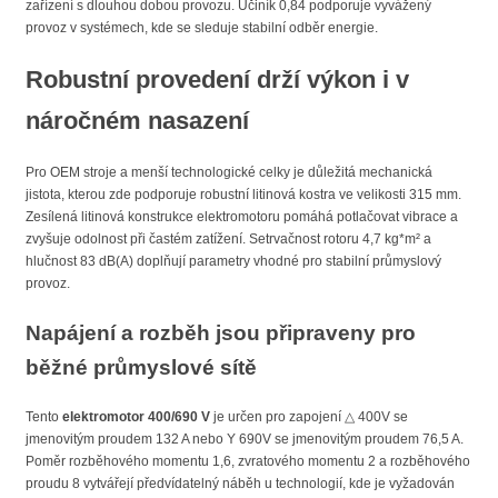
zařízení s dlouhou dobou provozu. Účiník 0,84 podporuje vyvážený
provoz v systémech, kde se sleduje stabilní odběr energie.
Robustní provedení drží výkon i v
náročném nasazení
Pro OEM stroje a menší technologické celky je důležitá mechanická
jistota, kterou zde podporuje robustní litinová kostra ve velikosti 315 mm.
Zesílená litinová konstrukce elektromotoru pomáhá potlačovat vibrace a
zvyšuje odolnost při častém zatížení. Setrvačnost rotoru 4,7 kg*m² a
hlučnost 83 dB(A) doplňují parametry vhodné pro stabilní průmyslový
provoz.
Napájení a rozběh jsou připraveny pro
běžné průmyslové sítě
Tento
elektromotor 400/690 V
je určen pro zapojení △ 400V se
jmenovitým proudem 132 A nebo Y 690V se jmenovitým proudem 76,5 A.
Poměr rozběhového momentu 1,6, zvratového momentu 2 a rozběhového
proudu 8 vytvářejí předvídatelný náběh u technologií, kde je vyžadován