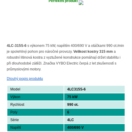
Perfektní produkt
4LC-315S-6
s výkonem 75 kW, napětím 400/690 V a otáčkami 990 ot./min
je spolehlivý pohon pro náročné provozy.
Velikost kostry 315 mm
a
robustní litinová kostra z vyztužené konstrukce pomáhají držet stabilitu i
při dlouhodobé zátěži. Značka VYBO Electric čerpá z let zkušeností s
průmyslovými motory.
Dlouhý popis produktu
Model
4LC315S-6
Výkon
75 kW
Rychlost
990 ot.
Poly
6
Série
4LC
Napětí
400/690 V