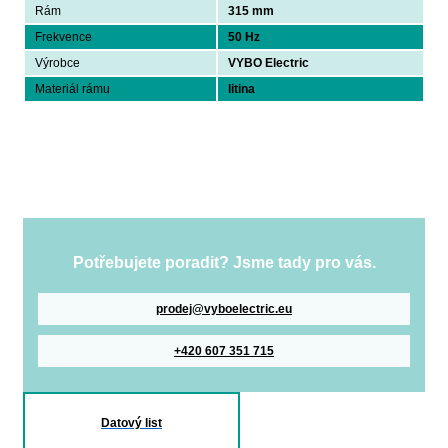
Rám
315 mm
Frekvence
50 Hz
Výrobce
VYBO Electric
Materiál rámu
litina
Potřebujete poradit? Jsme tady pro vás.
prodej@vyboelectric.eu
+420 607 351 715
Datový list