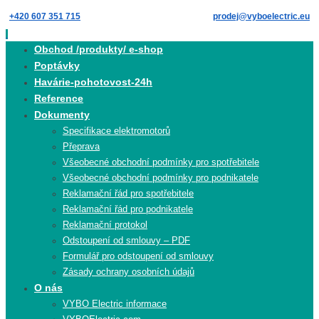
Skip
+420 607 351 715
prodej@vyboelectric.eu
to
content
Skip
Obchod /produkty/ e-shop
to
Poptávky
content
Havárie-pohotovost-24h
Reference
Dokumenty
Specifikace elektromotorů
Přeprava
Všeobecné obchodní podmínky pro spotřebitele
Všeobecné obchodní podmínky pro podnikatele
Reklamační řád pro spotřebitele
Reklamační řád pro podnikatele
Reklamační protokol
Odstoupení od smlouvy – PDF
Formulář pro odstoupení od smlouvy
Zásady ochrany osobních údajů
O nás
VYBO Electric informace