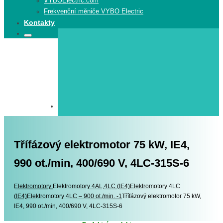
VYBOElectric.com
Frekvenční měniče VYBO Electric
Kontakty
Search
Search
for:
Třífázový elektromotor 75 kW, IE4,
990 ot./min, 400/690 V, 4LC-315S-6
Elektromotory
Elektromotory
Elektromotory 4AL,4LC (IE4)
Elektromotory 4LC
(IE4)
Elektromotory 4LC – 900 ot./min. -1
Třífázový elektromotor 75 kW,
IE4, 990 ot./min, 400/690 V, 4LC-315S-6