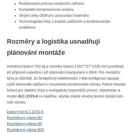
Redukované pohony navíjecích zařízení.
Kompaktní kompresorové sestavy.
Strojní celky OEM pro zpracování materiálu.
Technologické linky s trvalým zatížením a kontrolovaným
rozběhem.
Rozměry a logistika usnadňují
plánování montáže
Hmotnost balení 763 kg a rozměry balení 1302*727*1026 mm pomáhají
při přípravě expedice i při plánování manipulace v dílně. Pro montážní
týmy je důležité, že šestipólový elektromotor v této konfiguraci spojuje
vyšší jmenovité zatížení s rozumnými prostorovými nároky. Pokud hledáte
řešení pro stabilní chod a energeticky úspornější provoz, objednejte si
model
4LC-315S-6
co nejdříve, abyste získali vhodný termín dodání pro
vaši výrobu.
Datový list 4LC315S-6
Rozměrový výkres B3
Rozměrový výkres B5
Rozměrový výkres B35