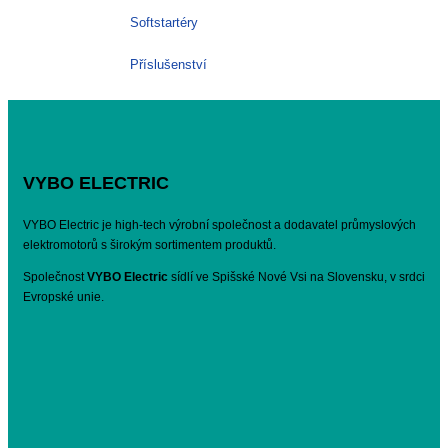
Softstartéry
Příslušenství
VYBO ELECTRIC
VYBO Electric je high-tech výrobní společnost a dodavatel průmyslových
elektromotorů s širokým sortimentem produktů.
Společnost
VYBO Electric
sídlí ve Spišské Nové Vsi na Slovensku, v srdci
Evropské unie.