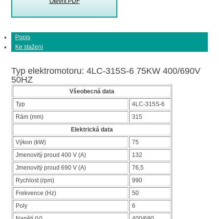
Otevřít PDF
Popis
Ke stažení
Typ elektromotoru: 4LC-315S-6 75KW 400/690V
50HZ
Všeobecná data
Typ
4LC-315S-6
Rám (mm)
315
Elektrická data
Výkon (kW)
75
Jmenovitý proud 400 V (A)
132
Jmenovitý proud 690 V (A)
76,5
Rychlost (rpm)
990
Frekvence (Hz)
50
Poly
6
Napětí (V)
400/690