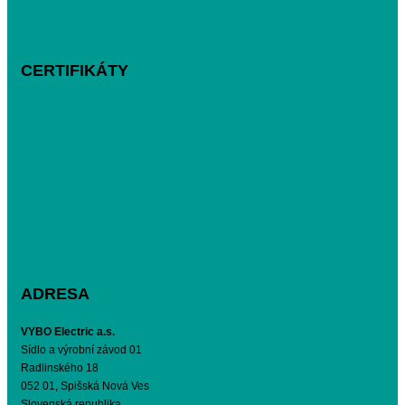
CERTIFIKÁTY
ADRESA
VYBO Electric a.s.
Sídlo a výrobní závod 01
Radlinského 18
052 01, Spišská Nová Ves
Slovenská republika