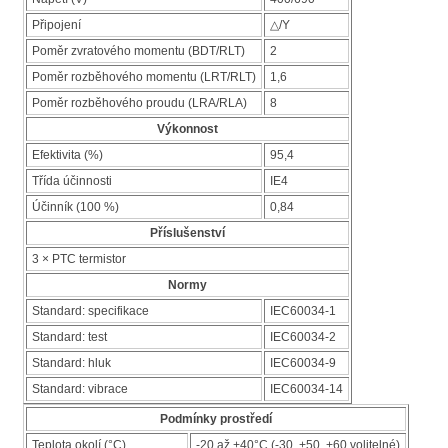
Připojení
△/Y
Poměr zvratového momentu (BDT/RLT)
2
Poměr rozběhového momentu (LRT/RLT)
1,6
Poměr rozběhového proudu (LRA/RLA)
8
Výkonnost
Efektivita (%)
95,4
Třída účinnosti
IE4
Účinník (100 %)
0,84
Příslušenství
3 × PTC termistor
Normy
Standard: specifikace
IEC60034-1
Standard: test
IEC60034-2
Standard: hluk
IEC60034-9
Standard: vibrace
IEC60034-14
Podmínky prostředí
Teplota okolí (°C)
-20 až +40°C (-30, +50, +60 volitelné)