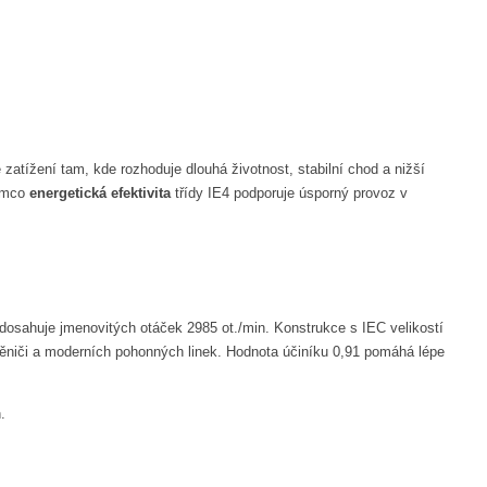
tížení tam, kde rozhoduje dlouhá životnost, stabilní chod a nižší
tímco
energetická efektivita
třídy IE4 podporuje úsporný provoz v
osahuje jmenovitých otáček 2985 ot./min. Konstrukce s IEC velikostí
niči a moderních pohonných linek. Hodnota účiníku 0,91 pomáhá lépe
.