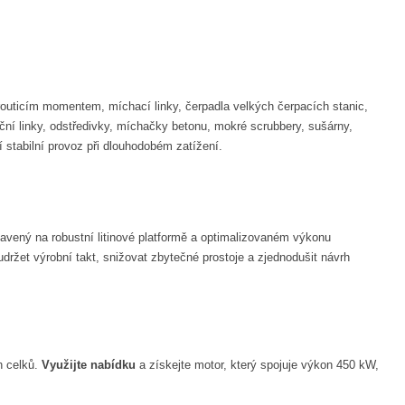
routicím momentem, míchací linky, čerpadla velkých čerpacích stanic,
ační linky, odstředivky, míchačky betonu, mokré scrubbery, sušárny,
 stabilní provoz při dlouhodobém zatížení.
stavený na robustní litinové platformě a optimalizovaném výkonu
držet výrobní takt, snižovat zbytečné prostoje a zjednodušit návrh
h celků.
Využijte nabídku
a získejte motor, který spojuje výkon 450 kW,