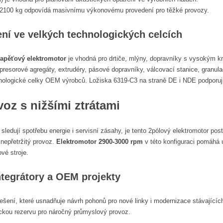
 2100 kg odpovídá masivnímu výkonovému provedení pro těžké provozy.
ní ve velkých technologických celcích
apěťový elektromotor
je vhodná pro drtiče, mlýny, dopravníky s vysokým k
mpresorové agregáty, extrudéry, pásové dopravníky, válcovací stanice, granul
hnologické celky OEM výrobců. Ložiska 6319-C3 na straně DE i NDE podporují
voz s nižšími ztrátami
 sledují spotřebu energie i servisní zásahy, je tento 2pólový elektromotor po
nepřetržitý provoz.
Elektromotor 2900-3000 rpm
v této konfiguraci pomáhá u
ové stroje.
ntegrátory a OEM projekty
šení, které usnadňuje návrh pohonů pro nové linky i modernizace stávajícíc
ckou rezervu pro náročný průmyslový provoz.