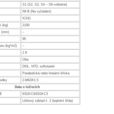
S1 (S2, S3, S4 – S9 volitelné)
IM B (Na vyžádání)
IC411
í (kg)
2100
í (mm)
–
95
oru (kg*m2)
–
2.8
Oba
DOL, VFD, softstartér
Parabolická nebo lineární křivka
hodky
2-M63X1.5
Data o ložiscích
DE
6319-C3/6319-C3
Lithiový základ č. 2 (teplotní třída)