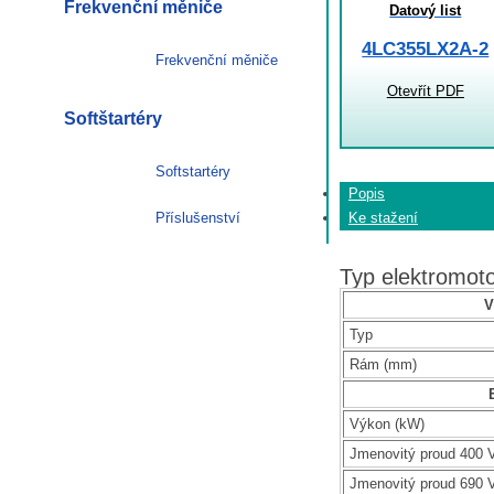
Frekvenční měniče
Datový list
4LC355LX2A-2
Frekvenční měniče
Otevřít PDF
Softštartéry
Softstartéry
Popis
Příslušenství
Ke stažení
Typ elektromo
V
Typ
Rám (mm)
Výkon (kW)
Jmenovitý proud 400 V
Jmenovitý proud 690 V