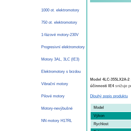
1000 ot. elektromotory
750 ot. elektromotory
1-fázové motory-230V
Progresivní elektromotory
Motory 3AL, 3LC (IE3)
Elektromotory s brzdou
Model 4LC-355LX2A-2
Vibrační motory
účinnosti IE4
snižuje p
Dlouhý popis produktu
Pilové motory
Model
Motory-nevýbušné
Výkon
NN motory H17RL
Rychlost