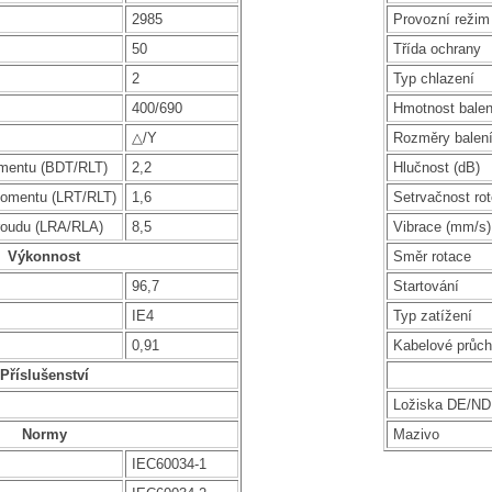
2985
Provozní režim
50
Třída ochrany
2
Typ chlazení
400/690
Hmotnost balen
△/Y
Rozměry balen
mentu (BDT/RLT)
2,2
Hlučnost (dB)
omentu (LRT/RLT)
1,6
Setrvačnost rot
roudu (LRA/RLA)
8,5
Vibrace (mm/s)
Výkonnost
Směr rotace
96,7
Startování
IE4
Typ zatížení
0,91
Kabelové průc
Příslušenství
Ložiska DE/N
Normy
Mazivo
IEC60034-1