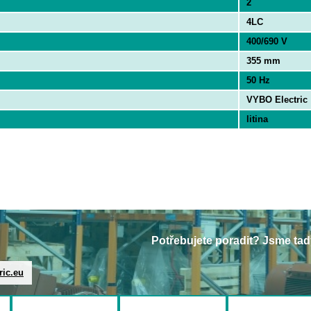
2
4LC
400/690 V
355 mm
50 Hz
VYBO Electric
litina
Potřebujete poradit? Jsme tad
ric.eu