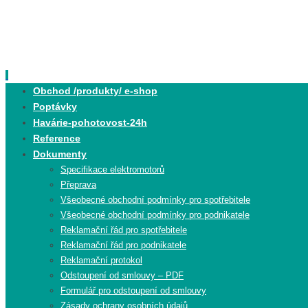
Skip
to
content
Skip
Obchod /produkty/ e-shop
to
Poptávky
content
Havárie-pohotovost-24h
Reference
Dokumenty
Specifikace elektromotorů
Přeprava
Všeobecné obchodní podmínky pro spotřebitele
Všeobecné obchodní podmínky pro podnikatele
Reklamační řád pro spotřebitele
Reklamační řád pro podnikatele
Reklamační protokol
Odstoupení od smlouvy – PDF
Formulář pro odstoupení od smlouvy
Zásady ochrany osobních údajů