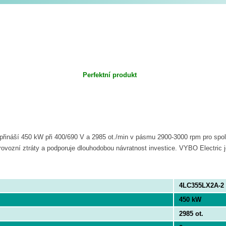
Perfektní produkt
přináší 450 kW při 400/690 V a 2985 ot./min v pásmu 2900-3000 rpm pro spol
rovozní ztráty a podporuje dlouhodobou návratnost investice. VYBO Electric je
4LC355LX2A-2
450 kW
2985 ot.