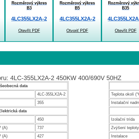
Rozměrový výkres
Rozměrový výkres
Rozměrový výkr
B3
B5
B35
4LC355LX2A-2
4LC355LX2A-2
4LC355LX2A
Otevřít PDF
Otvoriť PDF
Otevřít PDF
toru: 4LC-355LX2A-2 450KW 400/690V 50HZ
šeobecná data
4LC-355LX2A-2
Teplota okolí (°
355
Instalační nad
Elektrická data
450
Izolační trída
 (A)
737
Zvýšení teploty
 (A)
427
Instalace