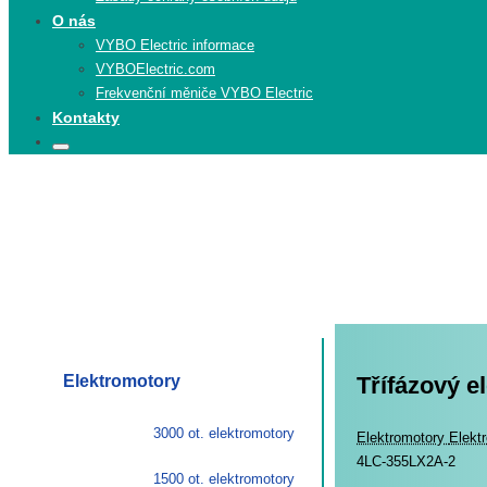
O nás
VYBO Electric informace
VYBOElectric.com
Frekvenční měniče VYBO Electric
Kontakty
Search
Search
for:
Elektromotory
Třífázový e
3000 ot. elektromotory
Elekt
Elektromotory
Elekt
4LC-355LX2A-2
1500 ot. elektromotory