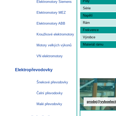
Poly
Elektromotory Siemens
Série
Elektromotory MEZ
Napětí
Rám
Elektromotory ABB
Frekvence
Kroužkové elektromotory
Výrobce
Materiál rámu
Motory velkých výkonů
VN elektromotory
Elektropřevodovky
Šnekové převodovky
Čelní převodovky
prodej@vyboelect
Malé převodovky