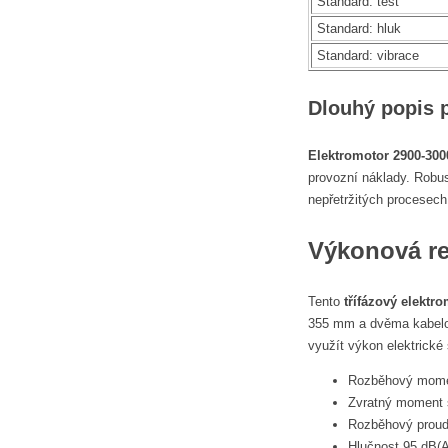
Standard: test
Standard: hluk
Standard: vibrace
Dlouhý popis 
Elektromotor 2900-30
provozní náklady. Robus
nepřetržitých procesech
Výkonová re
Tento
třífázový elektr
355 mm a dvěma kabelov
využít výkon elektrické
Rozběhový moment
Zvratný moment 
Rozběhový proud
Hlučnost 95 dB(A