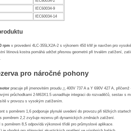
IEC60034-2
IEC60034-9
IEC60034-14
produktu
00 rpm
v provedení 4LC-355LX2A-2 s výkonem 450 kW je navržen pro vysoké za
tní litinová kostra pomáhá udržet přesnou geometrii při trvalém zatížení, za
.
zerva pro náročné pohony
omotor
pracuje při jmenovitém proudu △ 400V 737 A a Y 690V 427 A, přičemž d
ými průchodkami 2-M63X1.5 usnadňuje integraci do rozvaděčů, sestav s mě
 sítě v provozu s vysokým zatížením.
 s poměrem 1,6 podporuje plynulé uvedení do provozu při těžkých startech
s poměrem 2,2 zvyšuje rezervu při dynamických změnách zatížení.
 s poměrem 8,5 odpovídá výkonové třídě pro průmyslové aplikace.
) je vhodná pro plánování akustických opatření ve výrobních halách.