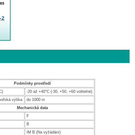
es
-2
Podmínky prostředí
C)
-20 až +40°C (-30, +50, +60 volitelné)
mořská výška
do 1000 m
Mechanická data
F
B
IM B (Na vyžádání)