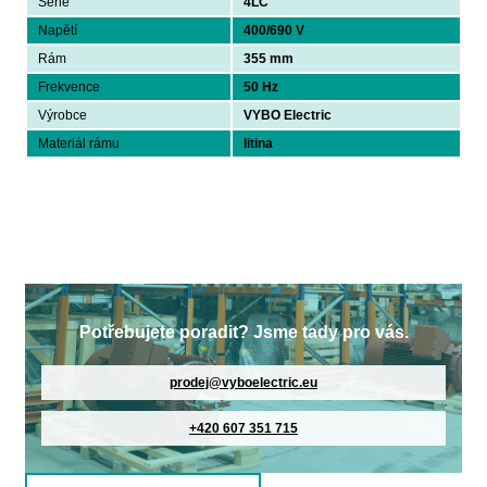
Série
4LC
Napětí
400/690 V
Rám
355 mm
Frekvence
50 Hz
Výrobce
VYBO Electric
Materiál rámu
litina
Potřebujete poradit? Jsme tady pro vás.
prodej@vyboelectric.eu
+420 607 351 715