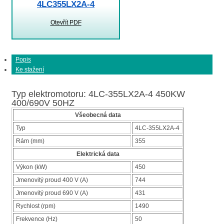
4LC355LX2A-4
Otevřít PDF
Popis
Ke stažení
Typ elektromotoru: 4LC-355LX2A-4 450KW
400/690V 50HZ
Všeobecná data
Typ
4LC-355LX2A-4
Rám (mm)
355
Elektrická data
Výkon (kW)
450
Jmenovitý proud 400 V (A)
744
Jmenovitý proud 690 V (A)
431
Rychlost (rpm)
1490
Frekvence (Hz)
50