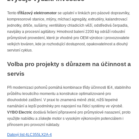
Tento
třífázový elektromotor
se uplatní v linkách pro pásové dopravníky,
kompresorové stanice, mlýny, míchací agregáty, extrudéry, kalandrovací
jednotky, drtiče, sušárny, ventilátory chladicích věží, odstředivá čerpadla,
navijáky a procesní agitátory. Hmotnost balení 2200 kg odráží robustní
průmyslové provedení, které je vhodné pro OEM výrobce i provozovatele
velkých továren, kde je rozhodující dostupnost, opakovatelnost a dlouhý
servisní cyklus.
Volba pro projekty s důrazem na účinnost a
servis
Při modernizaci pohonů pomáhá kombinace třídy účinnosti IE4, stabilního
průběhu krouticího momentu a konstrukce optimalizované pro
dlouhodobé zatížení. V praxi to znamená méně ztrát, nižší tepelné
namáhání a lepší podmínky pro napojení na řídicí systémy ve výrobě.
VYBO Electric
dodává řešení připravené pro průmyslové nasazení, proto
využijte nabídku a získejte motor s vysokým výkonovým potenciálem i
přínosem pro provozní náklady.
Datový list 4LC355LX2A-4