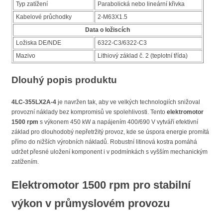
Typ zatížení
Parabolická nebo lineární křivka
Kabelové průchodky
2-M63X1.5
Data o ložiscích
Ložiska DE/NDE
6322-C3/6322-C3
Mazivo
Lithiový základ č. 2 (teplotní třída)
Dlouhý popis produktu
4LC-355LX2A-4
je navržen tak, aby ve velkých technologiích snižoval
provozní náklady bez kompromisů ve spolehlivosti. Tento
elektromotor
1500 rpm
s výkonem 450 kW a napájením 400/690 V vytváří efektivní
základ pro dlouhodobý nepřetržitý provoz, kde se úspora energie promítá
přímo do nižších výrobních nákladů. Robustní litinová kostra pomáhá
udržet přesné uložení komponent i v podmínkách s vyšším mechanickým
zatížením.
Elektromotor 1500 rpm pro stabilní
výkon v průmyslovém provozu