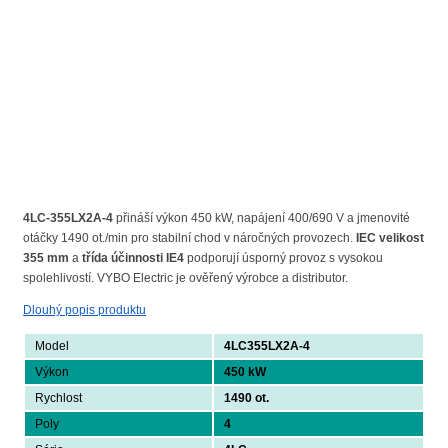
4LC-355LX2A-4
přináší výkon 450 kW, napájení 400/690 V a jmenovité
otáčky 1490 ot./min pro stabilní chod v náročných provozech.
IEC velikost
355 mm
a
třída účinnosti IE4
podporují úsporný provoz s vysokou
spolehlivostí. VYBO Electric je ověřený výrobce a distributor.
Dlouhý popis produktu
Model
4LC355LX2A-4
Výkon
450 kW
Rychlost
1490 ot.
Poly
4