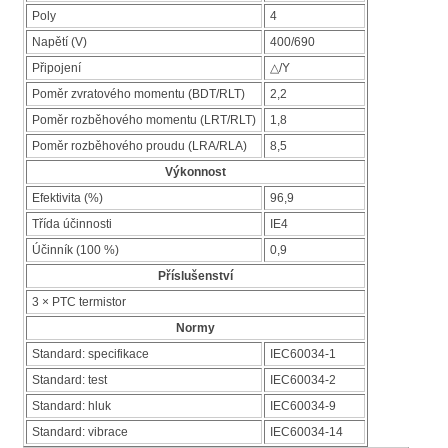
Poly
4
Napětí (V)
400/690
Připojení
△/Y
Poměr zvratového momentu (BDT/RLT)
2,2
Poměr rozběhového momentu (LRT/RLT)
1,8
Poměr rozběhového proudu (LRA/RLA)
8,5
Výkonnost
Efektivita (%)
96,9
Třída účinnosti
IE4
Účinník (100 %)
0,9
Příslušenství
3 × PTC termistor
Normy
Standard: specifikace
IEC60034-1
Standard: test
IEC60034-2
Standard: hluk
IEC60034-9
Standard: vibrace
IEC60034-14