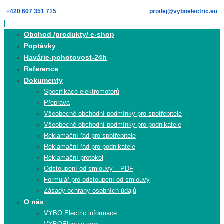
Skip
+420 607 351 715
prodej@vyboelectric.eu
to
content
Skip
Obchod /produkty/ e-shop
to
Poptávky
content
Havárie-pohotovost-24h
Reference
Dokumenty
Specifikace elektromotorů
Přeprava
Všeobecné obchodní podmínky pro spotřebitele
Všeobecné obchodní podmínky pro podnikatele
Reklamační řád pro spotřebitele
Reklamační řád pro podnikatele
Reklamační protokol
Odstoupení od smlouvy – PDF
Formulář pro odstoupení od smlouvy
Zásady ochrany osobních údajů
O nás
VYBO Electric informace