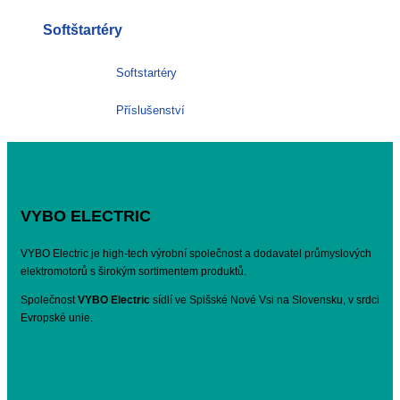
Softštartéry
Softstartéry
Příslušenství
VYBO ELECTRIC
VYBO Electric je high-tech výrobní společnost a dodavatel průmyslových
elektromotorů s širokým sortimentem produktů.
Společnost
VYBO Electric
sídlí ve Spišské Nové Vsi na Slovensku, v srdci
Evropské unie.