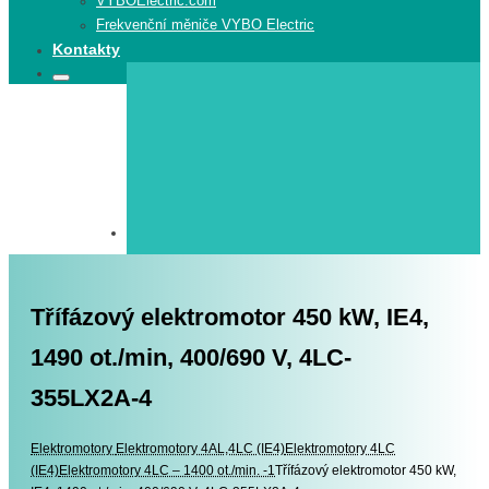
VYBOElectric.com
Frekvenční měniče VYBO Electric
Kontakty
Search
Search
for:
Třífázový elektromotor 450 kW, IE4,
1490 ot./min, 400/690 V, 4LC-
355LX2A-4
Elektromotory
Elektromotory
Elektromotory 4AL,4LC (IE4)
Elektromotory 4LC
(IE4)
Elektromotory 4LC – 1400 ot./min. -1
Třífázový elektromotor 450 kW,