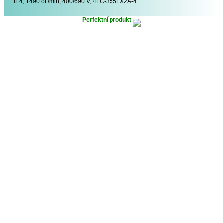
IE4, 1490 ot./min, 400/690 V, 4LC-355LX2A-4
Perfektní produkt