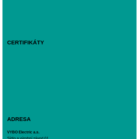
CERTIFIKÁTY
ADRESA
VYBO Electric a.s.
Sídlo a výrobní závod 01