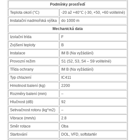
Podmínky prostředí
Teplota okolí (°C)
-20 až +40°C (-30, +50, +60 volitelné)
Instalační nadmořská výška
do 1000 m
Mechanická data
Izolační trída
F
Zvýšení teploty
B
Instalace
IM B (Na vyžádání)
Provozní režim
S1 (S2, S3, S4 – S9 volitelné)
Třída ochrany
IM B (Na vyžádání)
Typ chlazení
IC411
Hmotnost balení (kg)
2200
Rozměry balení (mm)
–
Hlučnost (dB)
92
Setrvačnost rotoru (kg*m2)
–
Vibrace (mm/s)
2.8
Směr rotace
Oba
Startování
DOL, VFD, softstartér