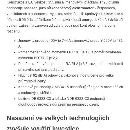
Konstrukce s IEC velikostí 355 mm a jmenovitými otáčkami 1490 ot./min
podporuje nasazení jako
nízkonapěťový elektromotor
v čerpadlech,
ventilátorech a pohonech s vysokou setrvačností.
4pólový elektromotor
s
účinností 96,9 % a účiníkem 0,9 přispívá k lepší
energetické efektivitě
při
trvalém zatížení a zároveň udržuje provoz pod kontrolou i při náročném
rozběhu.
Jmenovitý proud △ 400V je 744 A a jmenovitý proud Y 690V je 431
A.
Poměr rozběhového momentu LRT/RLT je 1,8 a poměr zvratného
momentu BDT/RLT je 2,2.
Poměr rozběhového proudu LRA/RLA je 8,5, což je třeba zohlednit
při návrhu spínání a ochrany.
Hlučnost 92 dB(A) odpovídá výkonové třídě určené pro velké
průmyslové celky.
Kabelové průchodky 2-M63X1.5 usnadňují připojení v rozvaděčích
a motorových skříních.
Ložisko DE 6322-C3 a ložisko NDE 6322-C3 podporují
dlouhodobý provoz s důrazem na přesnost uložení.
Nasazení ve velkých technologiích
zvyšuje využití investice