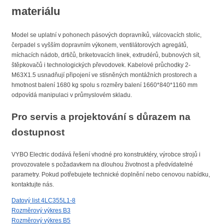
materiálu
Model se uplatní v pohonech pásových dopravníků, válcovacích stolic,
čerpadel s vyšším dopravním výkonem, ventilátorových agregátů,
míchacích nádob, drtičů, briketovacích linek, extrudérů, bubnových sít,
štěpkovačů i technologických převodovek. Kabelové průchodky 2-
M63X1.5 usnadňují připojení ve stísněných montážních prostorech a
hmotnost balení 1680 kg spolu s rozměry balení 1660*840*1160 mm
odpovídá manipulaci v průmyslovém skladu.
Pro servis a projektování s důrazem na
dostupnost
VYBO Electric dodává řešení vhodné pro konstruktéry, výrobce strojů i
provozovatele s požadavkem na dlouhou životnost a předvídatelné
parametry. Pokud potřebujete technické doplnění nebo cenovou nabídku,
kontaktujte nás.
Datový list 4LC355L1-8
Rozměrový výkres B3
Rozměrový výkres B5