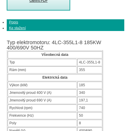
Otevřít PDF
Popis
Ke stažení
Typ elektromotoru: 4LC-355L1-8 185KW
400/690V 50HZ
Všeobecná data
Typ
4LC-355L1-8
Rám (mm)
355
Elektrická data
Výkon (kW)
185
Jmenovitý proud 400 V (A)
340
Jmenovitý proud 690 V (A)
197,1
Rychlost (rpm)
740
Frekvence (Hz)
50
Poly
8
Napětí (V)
400/690