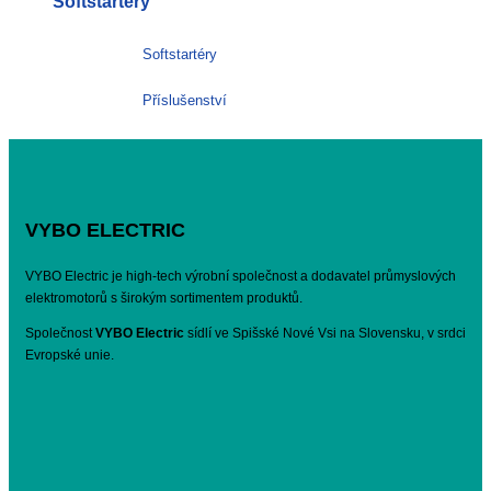
Softštartéry
Softstartéry
Příslušenství
VYBO ELECTRIC
VYBO Electric je high-tech výrobní společnost a dodavatel průmyslových
elektromotorů s širokým sortimentem produktů.
Společnost
VYBO Electric
sídlí ve Spišské Nové Vsi na Slovensku, v srdci
Evropské unie.