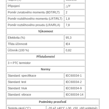
Připojení
△/Y
Poměr zvratového momentu (BDT/RLT)
2
Poměr rozběhového momentu (LRT/RLT)
1,8
Poměr rozběhového proudu (LRA/RLA)
7,8
Výkonnost
Efektivita (%)
95,3
Třída účinnosti
IE4
Účinník (100 %)
0,82
Příslušenství
3 × PTC termistor
Normy
Standard: specifikace
IEC60034-1
Standard: test
IEC60034-2
Standard: hluk
IEC60034-9
Standard: vibrace
IEC60034-14
Podmínky prostředí
Teplota okolí (°C)
-20 až +40°C (-30, +50, +60 volitelné)