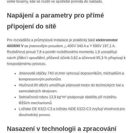
velké továrny, kde se rozdíl ve spotřebě promítá do nákladů.
Napájení a parametry pro přímé
připojení do sítě
Pro rozváděče a průmyslové instalace je praktický také
elektromotor
400/690 V
se jmenovitým proudem △ 400V 340 A a Y 690V 197,1 A.
Rozběhový proud 7,8 a poměr rozběhového momentu 1,8 usnadňují
návrh jištění i spouštění, přičemž účiník 0,82 a účinnost 95,3 % přispívají k
hospodárnému provozu.
Jmenovité otáčky 740 ot./min vyhovují dopravníkům, míchadlům a
kompresorovým pohonům.
Hlučnost 90 dB(A) umožňuje plánovat motor do technických hal a
samostatných strojoven.
Setrvačnost rotoru 13,9 kg*m² podporuje stabilitu při rozběhu
těžších mechanismů.
Ložisko DE 6322-C3 a ložisko NDE 6322-C3 zvyšují vhodnost pro
dlouhodobý provoz.
Nasazení v technologii a zpracování