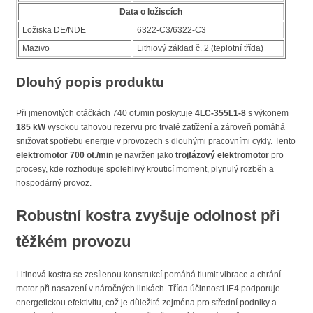
Data o ložiscích
Ložiska DE/NDE
6322-C3/6322-C3
Mazivo
Lithiový základ č. 2 (teplotní třída)
Dlouhý popis produktu
Při jmenovitých otáčkách 740 ot./min poskytuje
4LC-355L1-8
s výkonem
185 kW
vysokou tahovou rezervu pro trvalé zatížení a zároveň pomáhá
snižovat spotřebu energie v provozech s dlouhými pracovními cykly. Tento
elektromotor 700 ot./min
je navržen jako
trojfázový elektromotor
pro
procesy, kde rozhoduje spolehlivý krouticí moment, plynulý rozběh a
hospodárný provoz.
Robustní kostra zvyšuje odolnost při
těžkém provozu
Litinová kostra se zesílenou konstrukcí pomáhá tlumit vibrace a chrání
motor při nasazení v náročných linkách. Třída účinnosti IE4 podporuje
energetickou efektivitu, což je důležité zejména pro střední podniky a