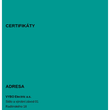
CERTIFIKÁTY
ADRESA
VYBO Electric a.s.
Sídlo a výrobní závod 01
Radlinského 18