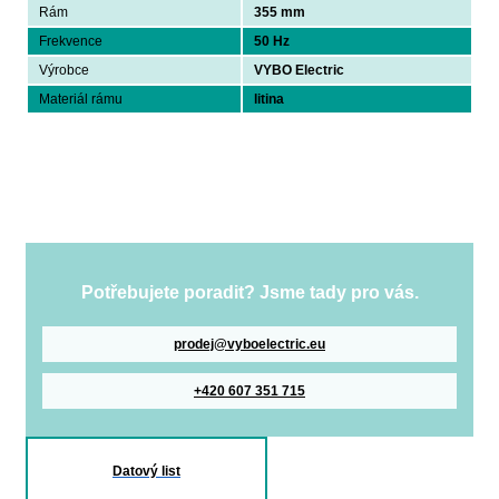
Rám
355 mm
Frekvence
50 Hz
Výrobce
VYBO Electric
Materiál rámu
litina
Potřebujete poradit? Jsme tady pro vás.
prodej@vyboelectric.eu
+420 607 351 715
Datový list