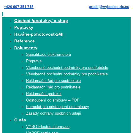
Skip
+420 607 351 715
prodej@vyboelectric.eu
to
content
Skip
Obchod /produkty/ e-shop
to
Poptávky
content
Havárie-pohotovost-24h
Reference
Dokumenty
Specifikace elektromotorů
Přeprava
Všeobecné obchodní podmínky pro spotřebitele
Všeobecné obchodní podmínky pro podnikatele
Reklamační řád pro spotřebitele
Reklamační řád pro podnikatele
Reklamační protokol
Odstoupení od smlouvy – PDF
Formulář pro odstoupení od smlouvy
Zásady ochrany osobních údajů
O nás
VYBO Electric informace