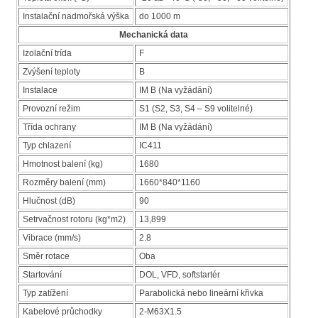
Instalační nadmořská výška
do 1000 m
Mechanická data
Izolační trída
F
Zvýšení teploty
B
Instalace
IM B (Na vyžádání)
Provozní režim
S1 (S2, S3, S4 – S9 volitelné)
Třída ochrany
IM B (Na vyžádání)
Typ chlazení
IC411
Hmotnost balení (kg)
1680
Rozměry balení (mm)
1660*840*1160
Hlučnost (dB)
90
Setrvačnost rotoru (kg*m2)
13,899
Vibrace (mm/s)
2.8
Směr rotace
Oba
Startování
DOL, VFD, softstartér
Typ zatížení
Parabolická nebo lineární křivka
Kabelové průchodky
2-M63X1.5