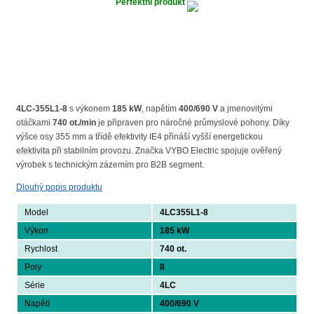
Perfektní produkt
4LC-355L1-8
s výkonem
185 kW
, napětím
400/690 V
a jmenovitými
otáčkami
740 ot./min
je připraven pro náročné průmyslové pohony. Díky
výšce osy 355 mm a třídě efektivity IE4 přináší vyšší energetickou
efektivita při stabilním provozu. Značka VYBO Electric spojuje ověřený
výrobek s technickým zázemím pro B2B segment.
Dlouhý popis produktu
Model
4LC355L1-8
Výkon
185 kW
Rychlost
740 ot.
Poly
8
Série
4LC
Napětí
400/690 V