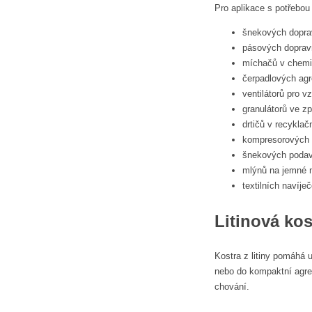
Pro aplikace s potřebou
šnekových doprav
pásových doprav
míchačů v chemi
čerpadlových agr
ventilátorů pro v
granulátorů ve zp
drtičů v recykla
kompresorových 
šnekových poda
mlýnů na jemné m
textilních navíje
Litinová kos
Kostra z litiny pomáhá 
nebo do kompaktní agre
chování.