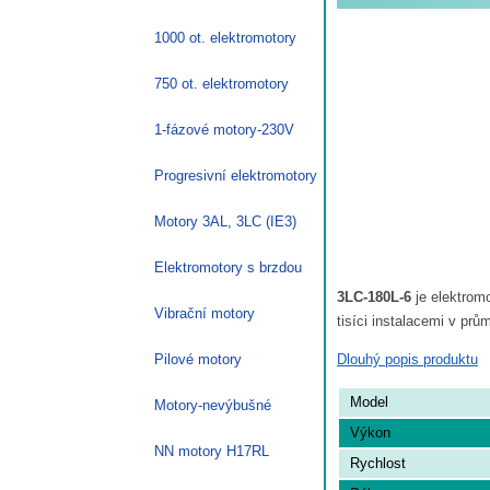
1000 ot. elektromotory
750 ot. elektromotory
1-fázové motory-230V
Progresivní elektromotory
Motory 3AL, 3LC (IE3)
Elektromotory s brzdou
3LC-180L-6
je elektrom
Vibrační motory
tisíci instalacemi v prů
Dlouhý popis produktu
Pilové motory
Model
Motory-nevýbušné
Výkon
NN motory H17RL
Rychlost