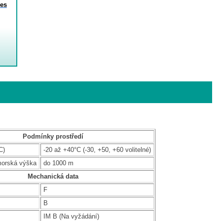
es
Podmínky prostředí
C)
-20 až +40°C (-30, +50, +60 volitelné)
morská výška
do 1000 m
Mechanická data
F
B
IM B (Na vyžádání)