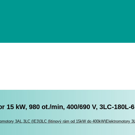
r 15 kW, 980 ot./min, 400/690 V, 3LC-180L-6
romotory
romotory 3AL,3LC (IE3)
3LC (litinový rám od 15kW do 400kW)
Elektromotory 3L