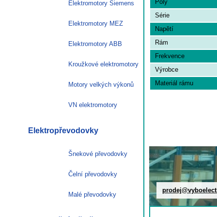
Póly
Elektromotory Siemens
Série
Elektromotory MEZ
Napětí
Rám
Elektromotory ABB
Frekvence
Kroužkové elektromotory
Výrobce
Materiál rámu
Motory velkých výkonů
VN elektromotory
Elektropřevodovky
Šnekové převodovky
Čelní převodovky
prodej@vyboelect
Malé převodovky