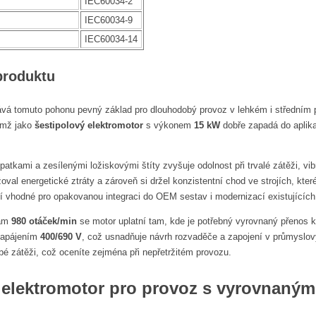
IEC60034-2
IEC60034-9
IEC60034-14
produktu
vá tomuto pohonu pevný základ pro dlouhodobý provoz v lehkém i středním
čemž jako
šestipolový elektromotor
s výkonem
15 kW
dobře zapadá do aplikac
patkami a zesílenými ložiskovými štíty zvyšuje odolnost při trvalé zátěži, vi
oval energetické ztráty a zároveň si držel konzistentní chod ve strojích, kte
ení vhodné pro opakovanou integraci do OEM sestav i modernizací existujících 
kám
980 otáček/min
se motor uplatní tam, kde je potřebný vyrovnaný přenos 
 napájením
400/690 V
, což usnadňuje návrh rozvaděče a zapojení v průmyslo
obé zátěži, což oceníte zejména při nepřetržitém provozu.
 elektromotor pro provoz s vyrovnaný