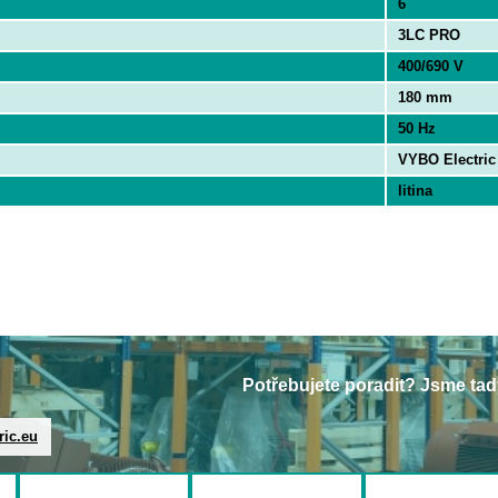
6
3LC PRO
400/690 V
180 mm
50 Hz
VYBO Electric
litina
Potřebujete poradit? Jsme tad
ric.eu