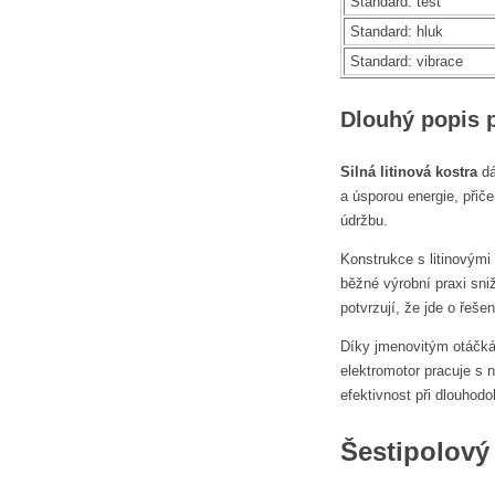
Standard: test
Standard: hluk
Standard: vibrace
Dlouhý popis 
Silná litinová kostra
dá
a úsporou energie, při
údržbu.
Konstrukce s litinovými 
běžné výrobní praxi sniž
potvrzují, že jde o řeš
Díky jmenovitým otáč
elektromotor pracuje s
efektivnost při dlouhod
Šestipolový