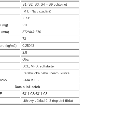
S1 (S2, S3, S4 – S9 volitelné)
IM B (Na vyžádání)
IC411
í (kg)
211
í (mm)
872*447*576
73
oru (kg/m2)
0,25043
2.8
Oba
DOL, VFD, softstartér
Parabolická nebo lineární křivka
hodky
2-M40X1.5
Data o ložiscích
DE
6311-C3/6311-C3
Lithiový základ č. 2 (teplotní třída)