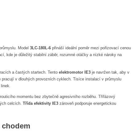
 průmyslu. Model
3LC-180L-6
přináší ideální poměr mezi pořizovací cenou
í, kde je důležitý stabilní záběr, rozumné otáčky a nízké nároky na
bracích a častých startech. Tento
elektromotor IE3
je navržen tak, aby v
ré pracují v dlouhých provozních cyklech. Tisíce instalací v průmyslu
linek.
krouticího momentu bez zbytečně agresivního rozběhu. Třífázový
vých celcích.
Třída efektivity IE3
zároveň podporuje energetickou
m chodem