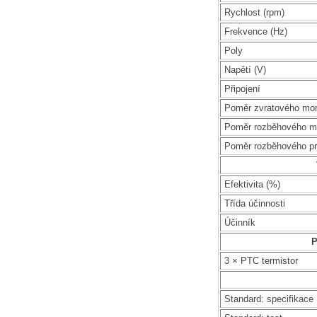
Rychlost (rpm)
Frekvence (Hz)
Poly
Napětí (V)
Připojení
Poměr zvratového mo
Poměr rozběhového m
Poměr rozběhového p
Efektivita (%)
Třída účinnosti
Účinník
P
3 × PTC termistor
Standard: specifikace