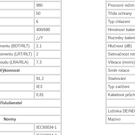
980
Provozní režim
50
Třída ochrany
6
Typ chlazení
400/690
Hmotnost balen
△/Y
Rozměry balen
mentu (BDT/RLT)
2,1
Hlučnost (dB)
omentu (LRT/RLT)
2
Setrvačnost rot
roudu (LRA/RLA)
7,3
Vibrace (mm/s)
Výkonnost
Směr rotace
91,2
Startování
IE3
Typ zatížení
0,81
Kabelové průc
říslušenství
Ložiska DE/N
Normy
Mazivo
IEC60034-1