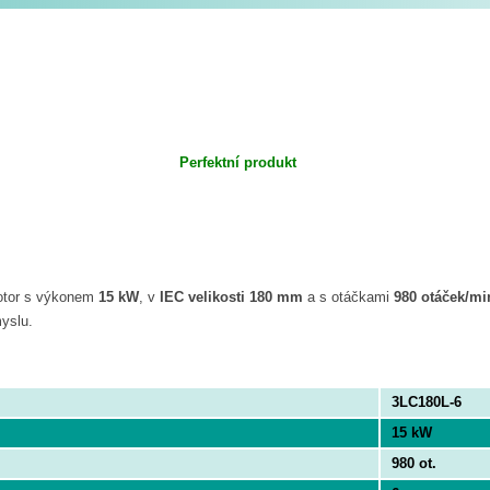
Perfektní produkt
otor s výkonem
15 kW
, v
IEC velikosti 180 mm
a s otáčkami
980 otáček/mi
myslu.
3LC180L-6
15 kW
980 ot.