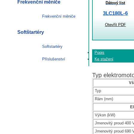
Frekvenční měniče
Dátový list
3LC180L-6
Frekvenční měniče
Otevřít PDF
Softštartéry
Softstartéry
Popis
Příslušenství
Ke stažení
Typ elektromo
Vš
Typ
Rám (mm)
El
Výkon (kW)
Jmenovitý proud 400 V
Jmenovitý proud 690 V