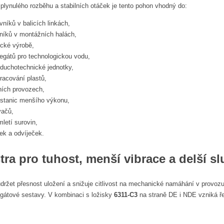
 plynulého rozběhu a stabilních otáček je tento pohon vhodný do:
níků v balicích linkách,
níků v montážních halách,
cké výrobě,
egátů pro technologickou vodu,
zduchotechnické jednotky,
racování plastů,
čních provozech,
stanic menšího výkonu,
vačů,
letí surovin,
ček a odvíječek.
tra pro tuhost, menší vibrace a delší s
udržet přesnost uložení a snižuje citlivost na mechanické namáhání v provozu
gátové sestavy. V kombinaci s ložisky
6311-C3
na straně DE i NDE vzniká řeš