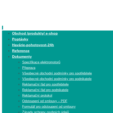
Skip
to
content
Skip
Obchod /produkty/ e-shop
to
Poptávky
content
Havárie-pohotovost-24h
Reference
Dokumenty
Specifikace elektromotorů
Přeprava
Všeobecné obchodní podmínky pro spotřebitele
Všeobecné obchodní podmínky pro podnikatele
Reklamační řád pro spotřebitele
Reklamační řád pro podnikatele
Reklamační protokol
Odstoupení od smlouvy – PDF
Formulář pro odstoupení od smlouvy
Zásady ochrany osobních údajů