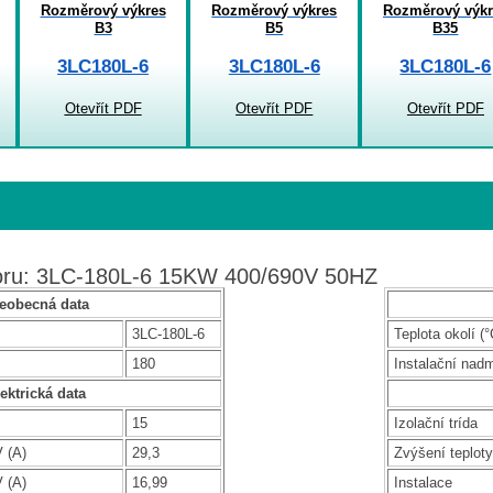
Rozměrový výkres
Rozměrový výkres
Rozměrový výkr
B3
B5
B35
3LC180L-6
3LC180L-6
3LC180L-6
Otevřít PDF
Otevřít PDF
Otevřít PDF
toru: 3LC-180L-6 15KW 400/690V 50HZ
eobecná data
3LC-180L-6
Teplota okolí (°
180
Instalační nad
ektrická data
15
Izolační trída
 (A)
29,3
Zvýšení teploty
 (A)
16,99
Instalace