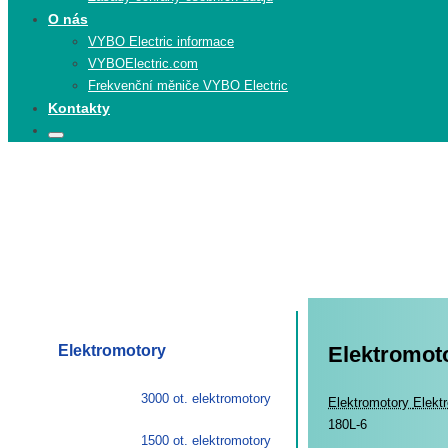
O nás
VYBO Electric informace
VYBOElectric.com
Frekvenční měniče VYBO Electric
Kontakty
Search
Search
for:
Elektromotory
Elektromoto
3000 ot. elektromotory
Elekt
Elektromotory
Elekt
180L-6
1500 ot. elektromotory