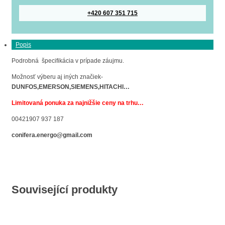
+420 607 351 715
Popis
Podrobná špecifikácia v prípade záujmu.
Možnosť výberu aj iných značiek-
DUNFOS,EMERSON,SIEMENS,HITACHI…
Limitovaná ponuka za najnižšie ceny na trhu…
00421907 937 187
conifera.energo@gmail.com
Související produkty