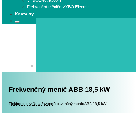
VYBOElectric.com
Frekvenční měniče VYBO Electric
Kontakty
Search
Search
for:
Frekvenčný menič ABB 18,5 kW
Elektromotory
Elektromotory
Nezařazené
Frekvenčný menič ABB 18,5 kW