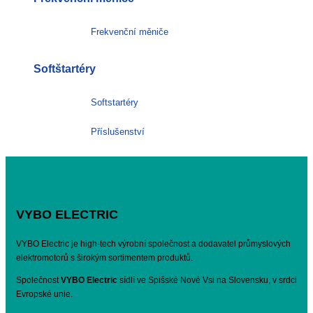
Frekvenční měniče
Softštartéry
Softstartéry
Příslušenství
VYBO ELECTRIC
VYBO Electric je high-tech výrobní společnost a dodavatel průmyslových
elektromotorů s širokým sortimentem produktů.
Společnost
VYBO Electric
sídlí ve Spišské Nové Vsi na Slovensku, v srdci
Evropské unie.