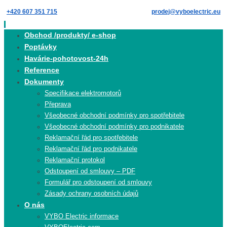
Skip
+420 607 351 715
prodej@vyboelectric.eu
to
content
Skip
Obchod /produkty/ e-shop
to
Poptávky
content
Havárie-pohotovost-24h
Reference
Dokumenty
Specifikace elektromotorů
Přeprava
Všeobecné obchodní podmínky pro spotřebitele
Všeobecné obchodní podmínky pro podnikatele
Reklamační řád pro spotřebitele
Reklamační řád pro podnikatele
Reklamační protokol
Odstoupení od smlouvy – PDF
Formulář pro odstoupení od smlouvy
Zásady ochrany osobních údajů
O nás
VYBO Electric informace