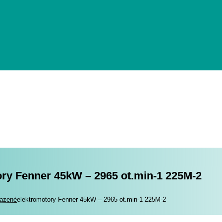
ory Fenner 45kW – 2965 ot.min-1 225M-2
romotory
azené
elektromotory Fenner 45kW – 2965 ot.min-1 225M-2