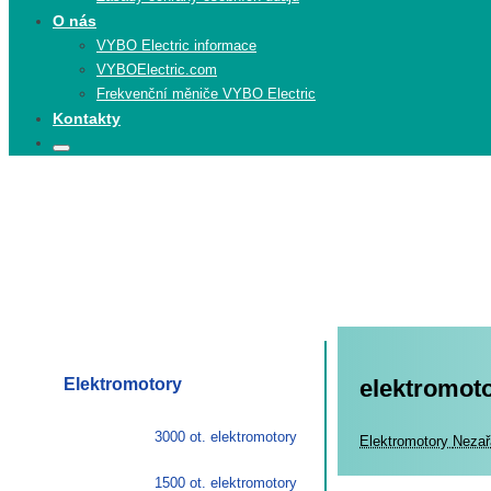
O nás
VYBO Electric informace
VYBOElectric.com
Frekvenční měniče VYBO Electric
Kontakty
Search
Search
for:
Elektromotory
elektromot
3000 ot. elektromotory
Elekt
Elektromotory
Nezař
1500 ot. elektromotory