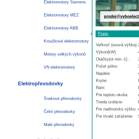
Elektromotory Siemens
Elektromotory MEZ
prodej@vyboelect
Elektromotory ABB
Popis
Kroužkové elektromotory
Veľkosť (osová výška):
Výkon(kW):
Motory velkých výkonů
Otáčky(ot.min.-1) :
Počet pólov:
VN elektromotory
Napätie:
Krytie:
Elektropřevodovky
Rám:
Pre teplotu okolia:
Šnekové převodovky
Trieda izolácie:
Pre nadmorskú výšku:
Čelní převodovky
Pre trvalé zaťaženie:
Malé převodovky