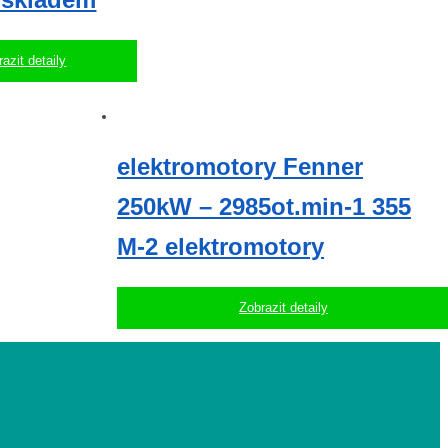
azit detaily
elektromotory Fenner
250kW – 2985ot.min-1 355
M-2 elektromotory
Zobrazit detaily