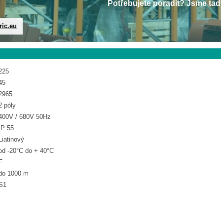
Potřebujete poradit? Jsme tad
ric.eu
225
45
2965
2 póly
400V / 680V 50Hz
IP 55
Liatinový
od -20°C do + 40°C
F
do 1000 m
S1