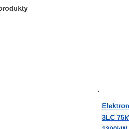
 produkty
Elektro
3LC 75k
1300kW