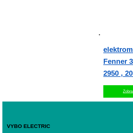
elektrom
Fenner 
2950 , 2
Zobraz
VYBO ELECTRIC