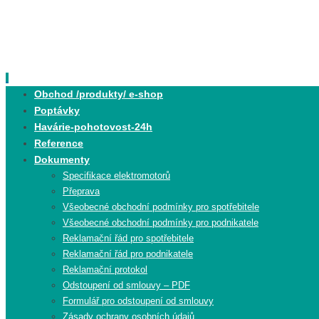
Skip
to
content
Skip
Obchod /produkty/ e-shop
to
Poptávky
content
Havárie-pohotovost-24h
Reference
Dokumenty
Specifikace elektromotorů
Přeprava
Všeobecné obchodní podmínky pro spotřebitele
Všeobecné obchodní podmínky pro podnikatele
Reklamační řád pro spotřebitele
Reklamační řád pro podnikatele
Reklamační protokol
Odstoupení od smlouvy – PDF
Formulář pro odstoupení od smlouvy
Zásady ochrany osobních údajů