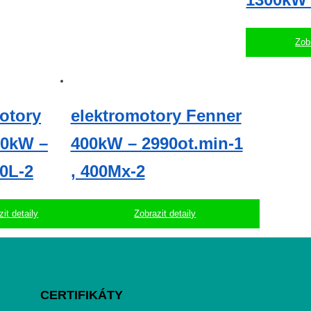
Zobr
otory
elektromotory Fenner
30kW –
400kW – 2990ot.min-1
00L-2
, 400Mx-2
it detaily
Zobrazit detaily
CERTIFIKÁTY