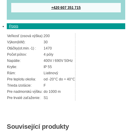
+420 607 351 715
Popis
Veľkosť (osová výška):
200
Výkon(kW):
30
Otáčky(ot.min.-1) :
1470
Počet pólov:
4 póly
Napätie:
400V / 690V 50Hz
Krytie:
IP 55
Rám:
Liatinový
Pre teplotu okolia:
od -20°C do + 40°C
Trieda izolácie:
F
Pre nadmorskú výšku:
do 1000 m
Pre trvalé zaťaženie:
S1
Související produkty