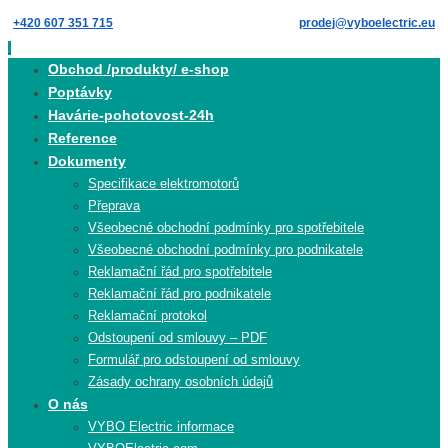
Skip
+420 607 351 715
prodej@vyboelectric.eu
to
content
Skip
Obchod /produkty/ e-shop
to
Poptávky
content
Havárie-pohotovost-24h
Reference
Dokumenty
Specifikace elektromotorů
Přeprava
Všeobecné obchodní podmínky pro spotřebitele
Všeobecné obchodní podmínky pro podnikatele
Reklamační řád pro spotřebitele
Reklamační řád pro podnikatele
Reklamační protokol
Odstoupení od smlouvy – PDF
Formulář pro odstoupení od smlouvy
Zásady ochrany osobních údajů
O nás
VYBO Electric informace