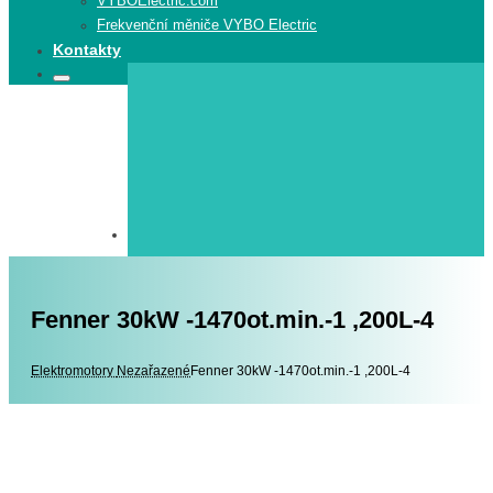
VYBOElectric.com
Frekvenční měniče VYBO Electric
Kontakty
Search
Search
for:
Fenner 30kW -1470ot.min.-1 ,200L-4
Elektromotory
Elektromotory
Nezařazené
Fenner 30kW -1470ot.min.-1 ,200L-4