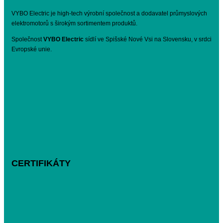
VYBO Electric je high-tech výrobní společnost a dodavatel průmyslových
elektromotorů s širokým sortimentem produktů.
Společnost
VYBO Electric
sídlí ve Spišské Nové Vsi na Slovensku, v srdci
Evropské unie.
CERTIFIKÁTY