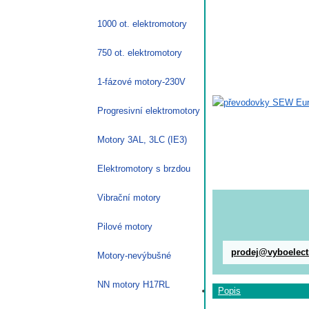
1000 ot. elektromotory
750 ot. elektromotory
1-fázové motory-230V
Progresivní elektromotory
Motory 3AL, 3LC (IE3)
Elektromotory s brzdou
Vibrační motory
Pilové motory
prodej@vyboelect
Motory-nevýbušné
NN motory H17RL
Popis