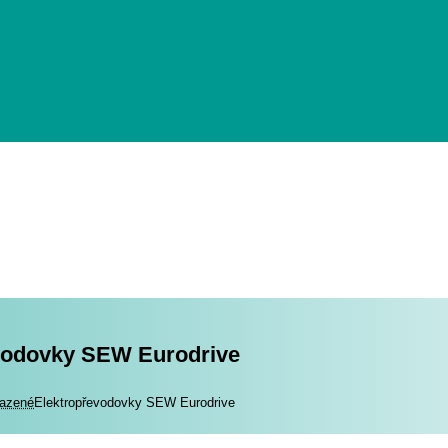
vodovky SEW Eurodrive
romotory
azené
Elektropřevodovky SEW Eurodrive