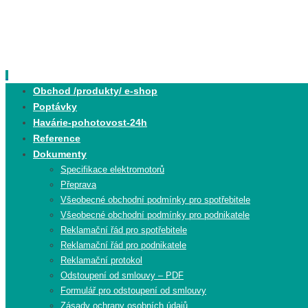
Skip
to
content
Skip
Obchod /produkty/ e-shop
to
Poptávky
content
Havárie-pohotovost-24h
Reference
Dokumenty
Specifikace elektromotorů
Přeprava
Všeobecné obchodní podmínky pro spotřebitele
Všeobecné obchodní podmínky pro podnikatele
Reklamační řád pro spotřebitele
Reklamační řád pro podnikatele
Reklamační protokol
Odstoupení od smlouvy – PDF
Formulář pro odstoupení od smlouvy
Zásady ochrany osobních údajů