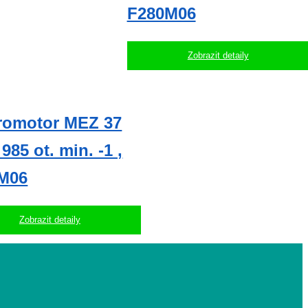
F280M06
Zobrazit detaily
tromotor MEZ 37
985 ot. min. -1 ,
M06
Zobrazit detaily