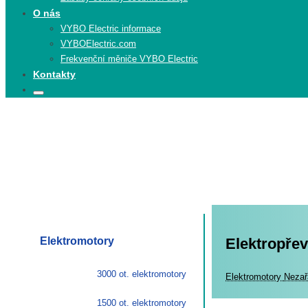
O nás
VYBO Electric informace
VYBOElectric.com
Frekvenční měniče VYBO Electric
Kontakty
Search
Search
for:
Elektromotory
Elektropře
3000 ot. elektromotory
Elekt
Elektromotory
Nezař
1500 ot. elektromotory