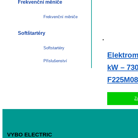
Frekvenční měniče
Frekvenční měniče
Softštartéry
Softstartéry
Elektro
Příslušenství
kW – 730 
F225M08
Zo
VYBO ELECTRIC