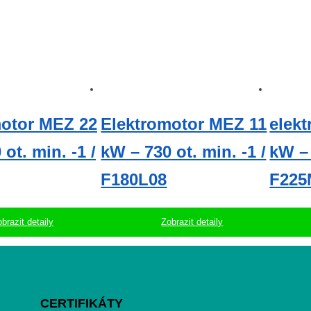
motor MEZ 22
Elektromotor MEZ 11
elek
ot. min. -1 /
kW – 730 ot. min. -1 /
kW – 
F180L08
F225
brazit detaily
Zobrazit detaily
CERTIFIKÁTY