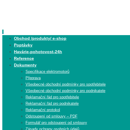
Skip
to
content
Skip
Obchod /produkty/ e-shop
to
Poptávky
content
Havárie-pohotovost-24h
Reference
Dokumenty
Specifikace elektromotorů
Přeprava
Všeobecné obchodní podmínky pro spotřebitele
Všeobecné obchodní podmínky pro podnikatele
Reklamační řád pro spotřebitele
Reklamační řád pro podnikatele
Reklamační protokol
Odstoupení od smlouvy – PDF
Formulář pro odstoupení od smlouvy
Zásady ochrany osobních údajů