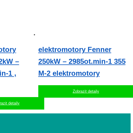
otory
elektromotory Fenner
2kW –
250kW – 2985ot.min-1 355
n-1 ,
M-2 elektromotory
Zobrazit detaily
azit detaily