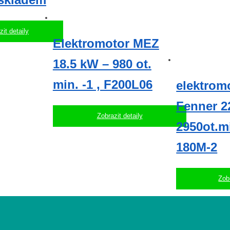
zit detaily
Elektromotor MEZ
18.5 kW – 980 ot.
min. -1 , F200L06
elektrom
Fenner 2
Zobrazit detaily
2950ot.mi
180M-2
Zobr