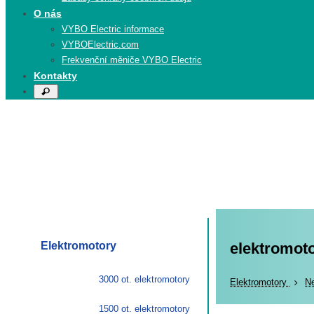
O nás
VYBO Electric informace
VYBOElectric.com
Frekvenční měniče VYBO Electric
Kontakty
Search
Search
for:
Elektromotory
elektromoto
3000 ot. elektromotory
Elekt
Elektromotory
N
1500 ot. elektromotory