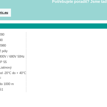
Potřebujete poradit? Jsme tad
ric.eu
280
90
2980
2 póly
400V / 680V 50Hz
IP 55
Liatinový
od -20°C do + 40°C
F
do 1000 m
S1