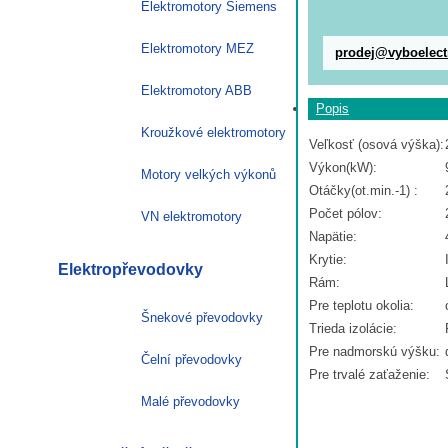
Elektromotory Siemens
Elektromotory MEZ
prodej@vyboelect
Elektromotory ABB
Popis
Kroužkové elektromotory
Veľkosť (osová výška):
Výkon(kW):
Motory velkých výkonů
Otáčky(ot.min.-1) :
Počet pólov:
VN elektromotory
Napätie:
Krytie:
Elektropřevodovky
Rám:
Pre teplotu okolia:
Šnekové převodovky
Trieda izolácie:
Pre nadmorskú výšku:
Čelní převodovky
Pre trvalé zaťaženie:
Malé převodovky