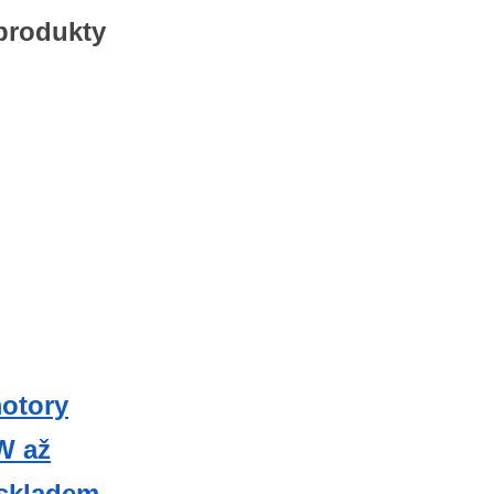
 produkty
otory
W až
skladem