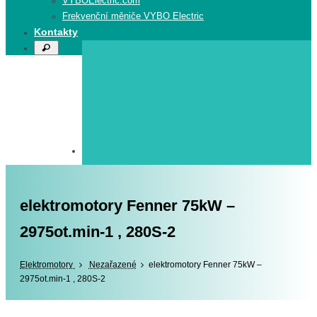
VYBOElectric.com
Frekvenční měniče VYBO Electric
Kontakty
Search
Search
for:
elektromotory Fenner 75kW –
2975ot.min-1 , 280S-2
Elektromotory
Elektromotory
Nezařazené
elektromotory Fenner 75kW –
2975ot.min-1 , 280S-2