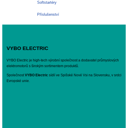
Softstartéry
Příslušenství
VYBO ELECTRIC
VYBO Electric je high-tech výrobní společnost a dodavatel průmyslových
elektromotorů s širokým sortimentem produktů.
Společnost
VYBO Electric
sídlí ve Spišské Nové Vsi na Slovensku, v srdci
Evropské unie.