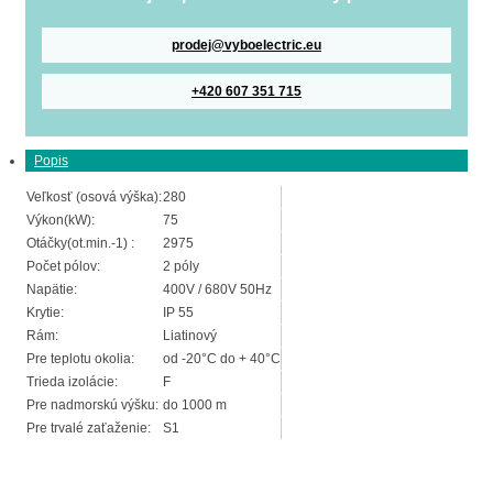
prodej@vyboelectric.eu
+420 607 351 715
Popis
Veľkosť (osová výška):
280
Výkon(kW):
75
Otáčky(ot.min.-1) :
2975
Počet pólov:
2 póly
Napätie:
400V / 680V 50Hz
Krytie:
IP 55
Rám:
Liatinový
Pre teplotu okolia:
od -20°C do + 40°C
Trieda izolácie:
F
Pre nadmorskú výšku:
do 1000 m
Pre trvalé zaťaženie:
S1