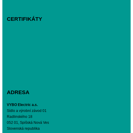
CERTIFIKÁTY
ADRESA
VYBO Electric a.s.
Sídlo a výrobní závod 01
Radlinského 18
052 01, Spišská Nová Ves
Slovenská republika