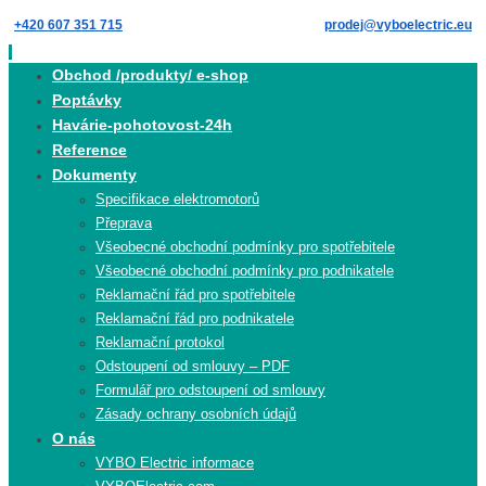
Skip
+420 607 351 715
prodej@vyboelectric.eu
to
content
Skip
Obchod /produkty/ e-shop
to
Poptávky
content
Havárie-pohotovost-24h
Reference
Dokumenty
Specifikace elektromotorů
Přeprava
Všeobecné obchodní podmínky pro spotřebitele
Všeobecné obchodní podmínky pro podnikatele
Reklamační řád pro spotřebitele
Reklamační řád pro podnikatele
Reklamační protokol
Odstoupení od smlouvy – PDF
Formulář pro odstoupení od smlouvy
Zásady ochrany osobních údajů
O nás
VYBO Electric informace