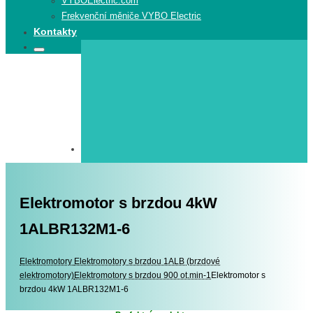
VYBOElectric.com
Frekvenční měniče VYBO Electric
Kontakty
Search
Search
for:
Elektromotor s brzdou 4kW
1ALBR132M1-6
Elektromotory
Elektromotory
Elektromotory s brzdou 1ALB (brzdové
elektromotory)
Elektromotory s brzdou 900 ot.min-1
Elektromotor s
brzdou 4kW 1ALBR132M1-6