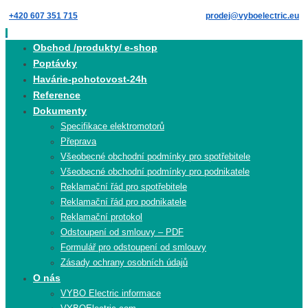
Skip
+420 607 351 715
prodej@vyboelectric.eu
to
content
Skip
Obchod /produkty/ e-shop
to
Poptávky
content
Havárie-pohotovost-24h
Reference
Dokumenty
Specifikace elektromotorů
Přeprava
Všeobecné obchodní podmínky pro spotřebitele
Všeobecné obchodní podmínky pro podnikatele
Reklamační řád pro spotřebitele
Reklamační řád pro podnikatele
Reklamační protokol
Odstoupení od smlouvy – PDF
Formulář pro odstoupení od smlouvy
Zásady ochrany osobních údajů
O nás
VYBO Electric informace