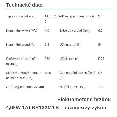
Technické data
Typ a osová velikost
1ALBR132M1-
Poměrný moment zvratu
2
6
Nominální výkon (kW)
4,0
Záběrový proud (Iz/In)
6,5
Nominální proud (A)
9,4
Účinnost μ (%)
84
Otáčky pri plné zátěži
960
Účiník (cosφ)
0,77
(ot./min)
Statický brzdový moment-
73,6
Čas brzdění bez zatížení
0,4
ne méně než (Nm)
(S)
Záběrový moment (Mz/Mn)
2
Napětí buzení (V)
170
Elektromotor s brzdou
4,0kW 1ALBR132M1-6 – rozměrový výkres