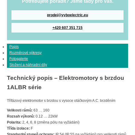
Potřebujete poradit? Jsme tady pro vás.
prodej@vyboelectric.eu
+420 607 351 715
Popis
Rozměrové výkresy
Fotogalerie
Složení a náhradní díly
Technický popis – Elektromotory s brzdou
1ALBR série
Třífázový elektromotor s brzdou s vysoce otáčkovým A.C. brzděním
Velikosti rámů:
63 … 160
Rozsah výkonů:
0.12 … 22kW
Polarita:
2, 4, 6, 8 (změna pólu na vyžádání)
Třída izolace:
F
Standardní stupeň ochrany:
IP 54 (IP 55 na vyžádání) pro velikosti rámů