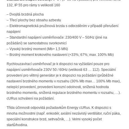
132, IP 55 pro rámy s velikostí 160
– Dvojitá brzdná plocha
– Třecí plochy bez obsahu azbestu
– Elektromagnetická pružinová brzda s odbrzděním v případě přerušení
napájení
– Standardní napájení usměrňovače: 230/400 V – 50/Hz (jiné na
požádání) se samostatnou svorkovnicí
– Vysoký brzdný moment (Mb> 1,5 MN)
– Brzdný moment krokového nastavení (<33%; 67%; max. 100% Mb)
Rychlouzavírací usměrňovač je k dispozici na vyžádání pouze pro
napájení usměrňovače 230V 50 / 60Hz (velikosti 63 … 112). Speciální
provedení pro větrný generátor je k dispozici na požádání (průběžné
nastavení brzdného momentu v rozsahu (30% Mb max… 100% Mb max),
nelepící provedení, provedení korozní odolnosti, snížená hodnota
brzdného momentu, snížená regulace brzdného momentu v rozsahu, …).
cURus schválení na požádání.
Třída účinnosti odpovídá požadavkům Energy cURus. K dispozici s
mnoha možnostmi (např. enkodér, axiální nezávislý ventilátor, ruční páka,
speciální konstrukce brzd, setrvačník, …). Velmi vysoký počet
startů/hodina.