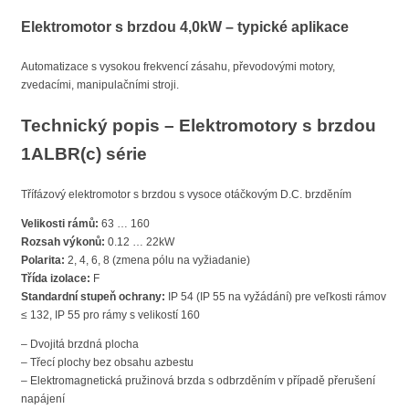
Elektromotor s brzdou 4,0kW – typické aplikace
Automatizace s vysokou frekvencí zásahu, převodovými motory,
zvedacími, manipulačními stroji.
Technický popis – Elektromotory s brzdou
1ALBR(c) série
Třífázový elektromotor s brzdou s vysoce otáčkovým D.C. brzděním
Velikosti rámů:
63 … 160
Rozsah výkonů:
0.12 … 22kW
Polarita:
2, 4, 6, 8 (zmena pólu na vyžiadanie)
Třída izolace:
F
Standardní stupeň ochrany:
IP 54 (IP 55 na vyžádání) pre veľkosti rámov
≤ 132, IP 55 pro rámy s velikostí 160
– Dvojitá brzdná plocha
– Třecí plochy bez obsahu azbestu
– Elektromagnetická pružinová brzda s odbrzděním v případě přerušení
napájení