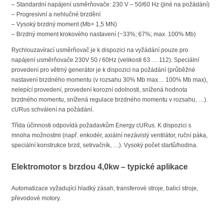
– Standardní napájení usměrňovače: 230 V – 50/60 Hz (jiné na požádání)
– Progresivní a nehlučné brzdění
– Vysoký brzdný moment (Mb> 1,5 MN)
– Brzdný moment krokového nastavení (~33%; 67%; max. 100% Mb)
Rychlouzavírací usměrňovač je k dispozici na vyžádání pouze pro
napájení usměrňovače 230V 50 / 60Hz (velikosti 63 … 112). Speciální
provedení pro větrný generátor je k dispozici na požádání (průběžné
nastavení brzdného momentu (v rozsahu 30% Mb max… 100% Mb max),
nelepící provedení, provedení korozní odolnosti, snížená hodnota
brzdného momentu, snížená regulace brzdného momentu v rozsahu, …).
cURus schválení na požádání.
Třída účinnosti odpovídá požadavkům Energy cURus. K dispozici s
mnoha možnostmi (např. enkodér, axiální nezávislý ventilátor, ruční páka,
speciální konstrukce brzd, setrvačník, …). Vysoký počet startů/hodina.
Elektromotor s brzdou 4,0kw – typické aplikace
Automatizace vyžadující hladký zásah, transferové stroje, balicí stroje,
převodové motory.