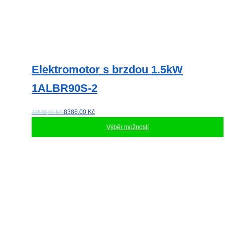
Elektromotor s brzdou 1.5kW
1ALBR90S-2
8386.00
Kč
10538,00 Kč
Výběr možností
Tento
produkt
má
více
variant.
Možnosti
lze
vybrat
na