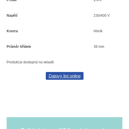
Proud
9,4 A
Napětí
230/400 V
Kostra
Hliník
Průměr hřídele
38 mm
Produkt je dostupný na skladě.
Datový list online