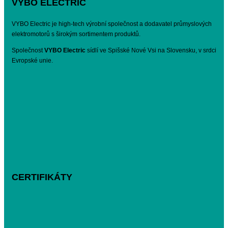
VYBO ELECTRIC
VYBO Electric je high-tech výrobní společnost a dodavatel průmyslových
elektromotorů s širokým sortimentem produktů.
Společnost
VYBO Electric
sídlí ve Spišské Nové Vsi na Slovensku, v srdci
Evropské unie.
CERTIFIKÁTY