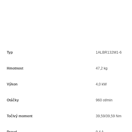
Typ
1ALBR132M1-6
Hmotnost
47,2 kg
Výkon
4,0 kW
Otáčky
960 ot/min
Točivý moment
39,59/39,59 Nm