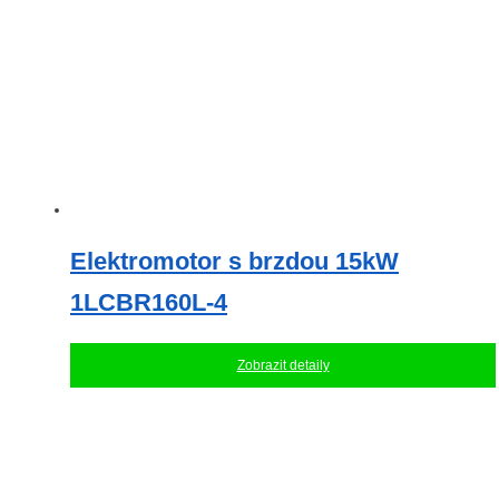
stránce
produktu
Elektromotor s brzdou 15kW
1LCBR160L-4
Zobrazit detaily