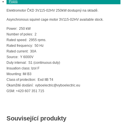
Popis
Elektromotor ČKD 3V115-02HV 250kW dostupný na skladě.
Asynchronous squirel cage motor 3V115-02HV available stock.
Power: 250 kW
Number of poles: 2
Rated speed: 2955 rpms.
Rated frequency: 50 Hz
Rated current: 30A
Source: Y 6000V
Duty interval: S1 (continuous duty)
Insuation class: Izol F
Mounting: IM B3
Class of protection: Exd IIB T4
Okamžité dodání: vyboelectric@vyboelectric.eu
GSM: +420 607 351 715
Související produkty