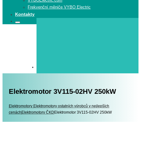
VYBOElectric.com
Frekvenční měniče VYBO Electric
Kontakty
Search
Search
for:
Elektromotor 3V115-02HV 250kW
Elektromotory
Elektromotory
Elektromotory ostatních výrobců v nejlepších
cenách
Elektromotory ČKD
Elektromotor 3V115-02HV 250kW