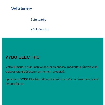
Softštartéry
Softstartéry
Příslušenství
VYBO ELECTRIC
VYBO Electric je high-tech výrobní společnost a dodavatel průmyslových
elektromotorů s širokým sortimentem produktů.
Společnost
VYBO Electric
sídlí ve Spišské Nové Vsi na Slovensku, v srdci
Evropské unie.