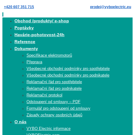
Skip
+420 607 351 715
prodej@vyboelectric.eu
to
content
Skip
Obchod /produkty/ e-shop
to
Poptávky
content
Havárie-pohotovost-24h
Reference
Dokumenty
Specifikace elektromotorů
Přeprava
Všeobecné obchodní podmínky pro spotřebitele
Všeobecné obchodní podmínky pro podnikatele
Reklamační řád pro spotřebitele
Reklamační řád pro podnikatele
Reklamační protokol
Odstoupení od smlouvy – PDF
Formulář pro odstoupení od smlouvy
Zásady ochrany osobních údajů
O nás
VYBO Electric informace